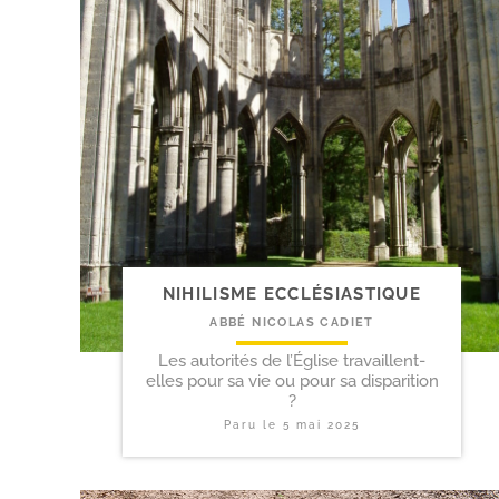
NIHILISME ECCLÉSIASTIQUE
ABBÉ NICOLAS CADIET
Les autorités de l’Église travaillent-
elles pour sa vie ou pour sa disparition
?
Paru le
5 mai 2025