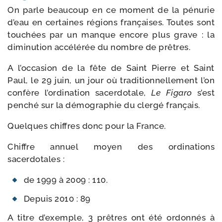
On parle beau­coup en ce moment de la pénu­rie
d’eau en cer­taines régions fran­çaises. Toutes sont
tou­chées par un manque encore plus grave : la
dimi­nu­tion accé­lé­rée du nombre de prêtres.
A l’occasion de la fête de Saint Pierre et Saint
Paul, le 29 juin, un jour où tra­di­tion­nel­le­ment l’on
confère l’ordination sacer­do­tale,
Le Figaro
s’est
pen­ché sur la démo­gra­phie du cler­gé français.
Quelques chiffres donc pour la France.
Chiffre annuel moyen des ordi­na­tions
sacerdotales :
de 1999 à 2009 : 110.
Depuis 2010 : 89
A titre d’exemple, 3 prêtres ont été ordon­nés à