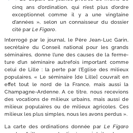
cinq ans d’ordination, qui n’est plus d’ordre
excep­tion­nel comme il y a une ving­taine
d’années », selon un connais­seur du dos­sier
cité par
Le Figaro
.
Interrogé par le jour­nal, le Père Jean-​Luc Garin,
secré­taire du Conseil natio­nal pour les grands
sémi­naires, donne l’une des causes de la fer­me­
ture d’un sémi­naire autre­fois impor­tant comme
celui de Lille : la perte par l’Eglise des milieux
popu­laires. « Le sémi­naire [de Lille] cou­vrait en
effet tout le nord de la France, mais aus­si la
Champagne-​Ardenne. A ce titre, nous rece­vions
des voca­tions de milieux urbains, mais aus­si de
milieux popu­laires ou de milieux agri­coles. Ces
milieux les plus simples, nous les avons perdus ».
La carte des ordi­na­tions don­née par
Le Figaro