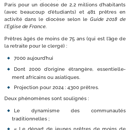
Paris pour un dio­cèse de 2,2 mil­lions d’habitants
(avec beau­coup d’étudiants) et 481 prêtres en
acti­vi­té dans le dio­cèse selon le
Guide 2018 de
l’Eglise de France
.
Prêtres âgés de moins de 75 ans (qui est l’âge de
la retraite pour le clergé) :
7000 aujourd’hui
Dont 2000 d’origine étran­gère, essen­tiel­le­
ment afri­cains ou asiatiques.
Projection pour 2024 : 4300 prêtres.
Deux phé­no­mènes sont soulignés :
Le dyna­misme des com­mu­nau­tés
traditionnelles ;
« Le départ de jeunes prêtres de moins de