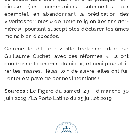
gieuse (les com­mu­nions solen­nelles par
exemple), en aban­don­nant la pré­di­ca­tion des
« véri­tés ter­ribles » de notre reli­gion (les fins der­
nières), pour­tant sus­cep­tibles d’éclairer les âmes
moins bien disposées.
Comme le dit une vieille bre­tonne citée par
Guillaume Cuchet, avec ces réformes, « ils ont
gou­dron­né le che­min du ciel », et ceci pour atti­
rer les masses. Hélas, loin de suivre, elles ont fui.
L’enfer est pavé de bonnes intentions !
Sources
: Le Figaro du same­di 29 – dimanche 30
juin 2019 /​La Porte Latine du 25 juillet 2019