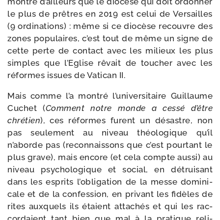
montre d’ailleurs que le dio­cèse qui doit ordon­ner
le plus de prêtres en 2019 est celui de Versailles
(9 ordi­na­tions) : même si ce dio­cèse recouvre des
zones popu­laires, c’est tout de même un signe de
cette perte de contact avec les milieux les plus
simples que l’Eglise rêvait de tou­cher avec les
réformes issues de Vatican II.
Mais comme l’a mon­tré l’universitaire Guillaume
Cuchet (
Comment notre monde a ces­sé d’être
chré­tien
), ces réformes furent un désastre, non
pas seule­ment au niveau théo­lo­gique qu’il
n’aborde pas (recon­nais­sons que c’est pour­tant le
plus grave), mais encore (et cela compte aus­si) au
niveau psy­cho­lo­gique et social, en détrui­sant
dans les esprits l’obligation de la messe domi­ni­
cale et de la confes­sion, en pri­vant les fidèles de
rites aux­quels ils étaient atta­chés et qui les rac­
cor­daient tant bien que mal à la pra­tique reli­