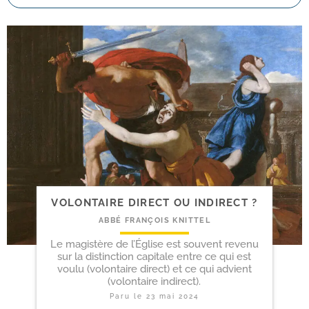
VOLONTAIRE DIRECT OU INDIRECT ?
ABBÉ FRANÇOIS KNITTEL
Le magistère de l’Église est souvent revenu
sur la distinction capitale entre ce qui est
voulu (volontaire direct) et ce qui advient
(volontaire indirect).
Paru le
23 mai 2024