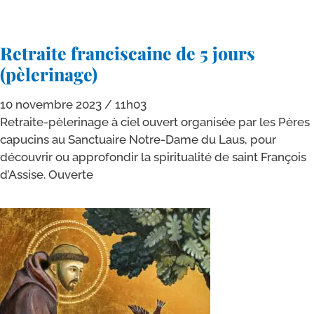
Retraite franciscaine de 5 jours
(pèlerinage)
10 novembre 2023
11h03
Retraite-​pèlerinage à ciel ouvert orga­ni­sée par les Pères
capu­cins au Sanctuaire Notre-​Dame du Laus, pour
décou­vrir ou appro­fon­dir la spi­ri­tua­li­té de saint François
d’Assise. Ouverte