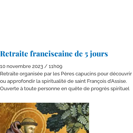
Retraite franciscaine de 5 jours
10 novembre 2023
11h09
Retraite orga­ni­sée par les Pères capu­cins pour décou­vrir
ou appro­fon­dir la spi­ri­tua­li­té de saint François d’Assise.
Ouverte à toute per­sonne en quête de pro­grès spirituel