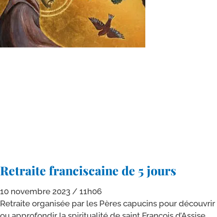
Retraite franciscaine de 5 jours
10 novembre 2023
11h06
Retraite orga­ni­sée par les Pères capu­cins pour décou­vrir
ou appro­fon­dir la spi­ri­tua­li­té de saint François d’Assise.