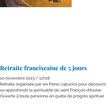
Retraite franciscaine de 5 jours
10 novembre 2023
11h18
Retraite orga­ni­sée par les Pères capu­cins pour décou­vrir
ou appro­fon­dir la spi­ri­tua­li­té de saint François d’Assise.
Ouverte à toute per­sonne en quête de pro­grès spirituel