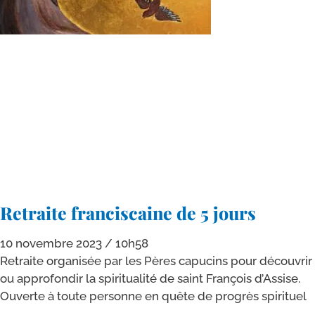
Retraite franciscaine de 5 jours
10 novembre 2023
10h58
Retraite orga­ni­sée par les Pères capu­cins pour décou­vrir
ou appro­fon­dir la spi­ri­tua­li­té de saint François d’Assise.
Ouverte à toute per­sonne en quête de pro­grès spirituel