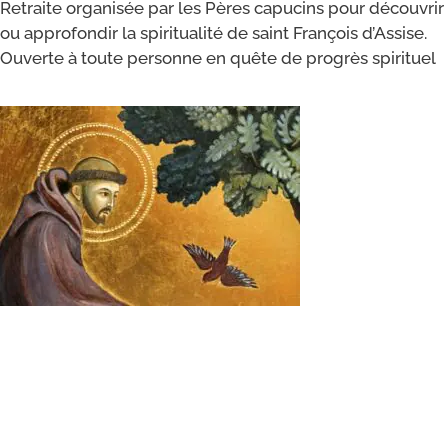
Retraite orga­ni­sée par les Pères capu­cins pour décou­vrir
ou appro­fon­dir la spi­ri­tua­li­té de saint François d’Assise.
Ouverte à toute per­sonne en quête de pro­grès spirituel