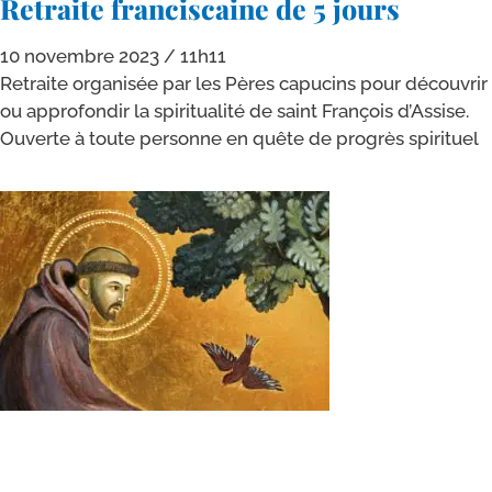
Retraite franciscaine de 5 jours
10 novembre 2023
11h11
Retraite orga­ni­sée par les Pères capu­cins pour décou­vrir
ou appro­fon­dir la spi­ri­tua­li­té de saint François d’Assise.
Ouverte à toute per­sonne en quête de pro­grès spirituel