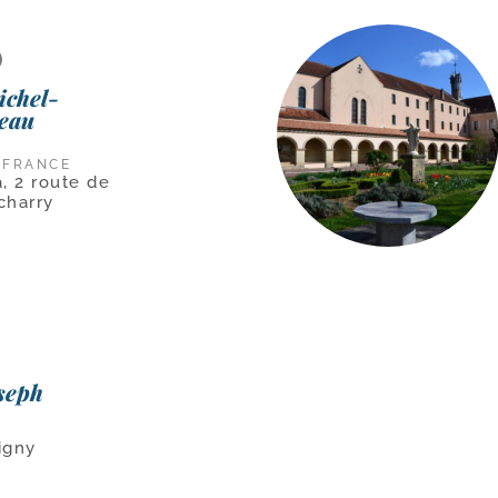
)
ichel-
teau
 FRANCE
, 2 route de
charry
seph
igny