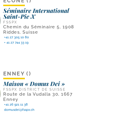
ÉCÔNE ()
Séminaire International
Saint-Pie X
FSSPX
Chemin du Séminaire 5, 1908
Riddes, Suisse
+41 27 305 10 80
+ 41 27 744 33 19
ENNEY ()
Maison « Domus Dei »
FSSPX DISTRICT DE SUISSE
Route de la Vudalla 30, 1667
Enney
+41 26 921 11 38
domusdei@fsspx.ch