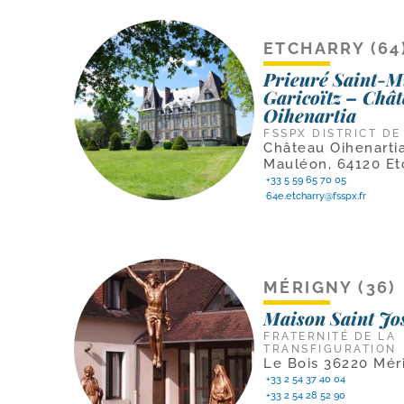
ETCHARRY (64
Prieuré Saint-M
Garicoïtz – Châ
Oihenartia
FSSPX DISTRICT DE
Château Oihenartia
Mauléon, 64120 Et
+33 5 59 65 70 05
64e.etcharry@fsspx.fr
MÉRIGNY (36)
Maison Saint Jo
FRATERNITÉ DE LA
TRANSFIGURATION
Le Bois 36220 Mér
+33 2 54 37 40 04
+33 2 54 28 52 90