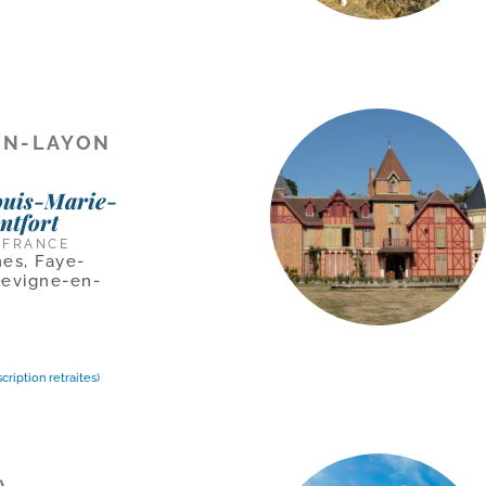
EN-LAYON
ouis-Marie-
ntfort
 FRANCE
nes, Faye-
levigne-en-
scription retraites)