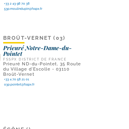
+33 2 43 98 70 38
53p.moulindupin@fsspx.fr
BROÛT-VERNET (03)
Prieuré Notre-Dame-du-
Pointet
FSSPX DISTRICT DE FRANCE
Prieuré ND-du-Pointet, 35 Route
du Village d'Escolle - 03110
Broût-Vernet
+33 4 70 58 21 01
03p.pointet@fsspx.fr