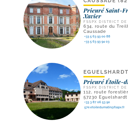
CAUSSADE (82
Prieuré Saint-F
Xavier
FSSPX DISTRICT DE
634, route du Trei
Caussade
+33 5 63 93 00 88
+33 5 63 93 94 03
EGUELSHARDT 
Prieuré Étoile-
FSSPX DISTRICT DE
112, route foresti
57230 Eguelshardt
+33 3 87 06 53 90
57e.etoiledumatin@fsspx.fr