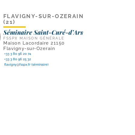
FLAVIGNY-SUR-OZERAIN
(21)
Séminaire Saint-Curé-d’Ars
FSSPX MAISON GÉNÉRALE
Maison Lacordaire 21150
Flavigny-sur-Ozerain
+33 3 80 96 20 74
+33 3 80 96 25 32
flavigny@fsspx.fr
(séminaire)