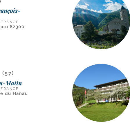
)
rançois-
 FRANCE
lhou 82300
(57)
du-Matin
 FRANCE
ère du Hanau