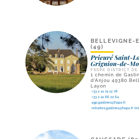
BELLEVIGNE-
(49)
Prieuré Saint-L
Grignion-de-Mo
FSSPX DISTRICT DE
1 chemin de Gasti
d'Anjou 49380 Bel
Layon
+33 2 41 74 12 78
+33 2 41 66 22 64
49p.gastines@fsspx.fr
retraites.gastines@fsspx.fr
(in