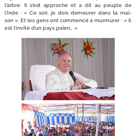
l’arbre. Il s’est appro­ché et a dit au peuple de
l’Inde : « Ce soir, je dois demeu­rer dans ta mai­
son ». Et les gens ont com­men­cé à mur­mu­rer : « Il
est l’in­vi­té d’un pays païen… »