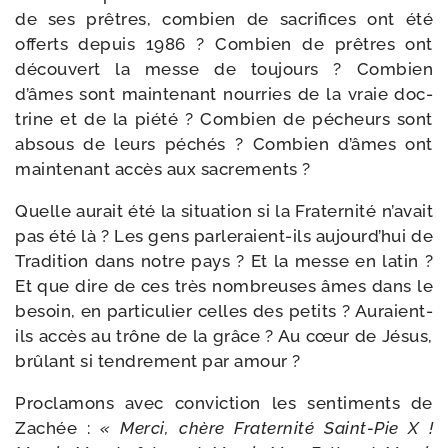
de ses prêtres, com­bien de sacri­fices ont été
offerts depuis 1986 ? Combien de prêtres ont
décou­vert la messe de tou­jours ? Combien
d’âmes sont main­te­nant nour­ries de la vraie doc­
trine et de la pié­té ? Combien de pécheurs sont
absous de leurs péchés ? Combien d’âmes ont
main­te­nant accès aux sacrements ?
Quelle aurait été la situa­tion si la Fraternité n’avait
pas été là ? Les gens parleraient-​ils aujourd’hui de
Tradition dans notre pays ? Et la messe en latin ?
Et que dire de ces très nom­breuses âmes dans le
besoin, en par­ti­cu­lier celles des petits ? Auraient-​
ils accès au trône de la grâce ? Au cœur de Jésus,
brû­lant si ten­dre­ment par amour ?
Proclamons avec convic­tion les sen­ti­ments de
Zachée :
« Merci, chère Fraternité Saint-​Pie X !