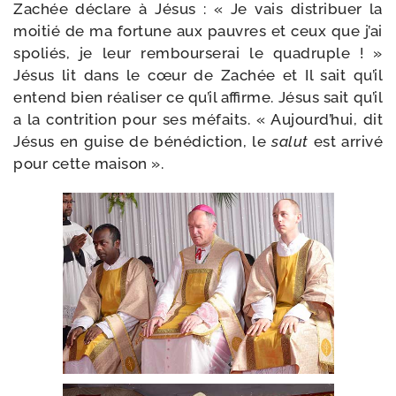
Zachée déclare à Jésus : « Je vais dis­tri­buer la
moi­tié de ma for­tune aux pauvres et ceux que j’ai
spo­liés, je leur rem­bour­se­rai le qua­druple ! »
Jésus lit dans le cœur de Zachée et Il sait qu’il
entend bien réa­li­ser ce qu’il affirme. Jésus sait qu’il
a la contri­tion pour ses méfaits. « Aujourd’hui, dit
Jésus en guise de béné­dic­tion, le
salut
est arri­vé
pour cette maison ».