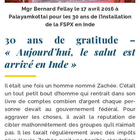
Mgr Bernard Fellay le 17 avril 2016 à
Palayamkottai pour les 30 ans de l’ins­tal­la­tion
de la FSPX en Inde
30 ans de gratitude –
« Aujourd’hui, le salut est
arrivé en Inde »
Il était une fois un homme nom­mé Zachée. C’était
un tout petit bout d’homme qui ren­trait dans son
livre de comptes com­bien d’argent chaque per­
sonne devait au gou­ver­ne­ment fédé­ral. Pour
aggra­ver les choses, il avait la répu­ta­tion de
cibler mal­hon­nê­te­ment des groupes qu’il n’ai­mait
pas. Il les taxait régu­liè­re­ment avec des impôts