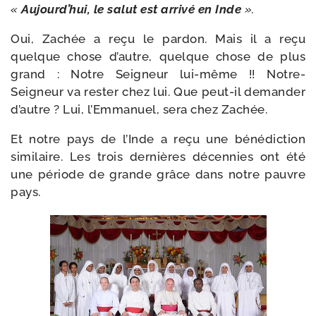
«
Aujourd’hui, le salut est arri­vé en Inde
».
Oui, Zachée a reçu le par­don. Mais il a reçu
quelque chose d’autre, quelque chose de plus
grand : Notre Seigneur lui-​même !! Notre-​
Seigneur va res­ter chez lui. Que peut-​il deman­der
d’autre ? Lui, l’Emmanuel, sera chez Zachée.
Et notre pays de l’Inde a reçu une béné­dic­tion
simi­laire. Les trois der­nières décen­nies ont été
une période de grande grâce dans notre pauvre
pays.