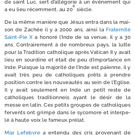
de saint Luc, sert d’allégorie à un évé­ne­ment qui
è
a eu lieu récem­ment, au 20
siècle.
De la même manière que Jésus entra dans la mai­
son de Zachée il y a 2000 ans, ain­si la
Fraternité
Saint-​Pie X
a hono­ré l’Inde de sa venue, il y a 30
ans. Contrairement à de nom­breux pays, la lutte
pour la Tradition catho­lique après Vatican II y avait
lieu en sour­dine et était de peu d’im­por­tance en
Inde. Puisque la majo­ri­té de l’Inde est païenne, il y
avait très peu de catho­liques prêts à prendre
posi­tion contre les nou­veau­tés au sein de l’Eglise.
Il y avait seule­ment en Inde un petit reste de
catho­liques tra­di­tion­nels ayant le désir de la
messe en latin. Ces petits groupes de catho­liques
fer­vents ont grim­pé dans le syco­more et inter­pe­
lé à haute voix le fameux prélat.
Mgr Lefebvre
a enten­du des cris pro­ve­nant de