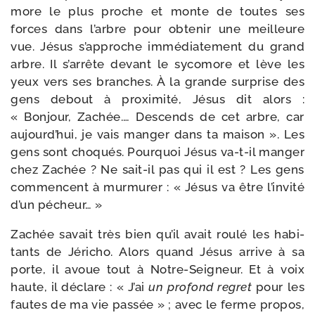
more le plus proche et monte de toutes ses
forces dans l’arbre pour obte­nir une meilleure
vue. Jésus s’approche immé­dia­te­ment du grand
arbre. Il s’arrête devant le syco­more et lève les
yeux vers ses branches. À la grande sur­prise des
gens debout à proxi­mi­té, Jésus dit alors :
« Bonjour, Zachée.… Descends de cet arbre, car
aujourd’­hui, je vais man­ger dans ta mai­son ». Les
gens sont cho­qués. Pourquoi Jésus va-​t-​il man­ger
chez Zachée ? Ne sait-​il pas qui il est ? Les gens
com­mencent à mur­mu­rer : « Jésus va être l’in­vi­té
d’un pécheur… »
Zachée savait très bien qu’il avait rou­lé les habi­
tants de Jéricho. Alors quand Jésus arrive à sa
porte, il avoue tout à Notre-​Seigneur. Et à voix
haute, il déclare : « J’ai
un pro­fond regret
pour les
fautes de ma vie pas­sée » ; avec le ferme pro­pos,