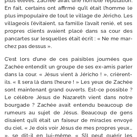
plus éle­vés. Zachée avait une hor­rible répu­ta­tion.
En fait, cer­tains ont affir­mé qu’il était l’homme le
plus impo­pu­laire de tout le vil­lage de Jéricho. Les
vil­la­geois l’évitaient, sa famille l’a­vait renié, et ses
propres clients avaient pla­cé dans sa cour des
pan­cartes sur les­quelles était écrit : « Ne me mar­
chez pas dessus ».
C’est lors d’une de ces pai­sibles jour­nées que
Zachée enten­dit un groupe de ses ex-​amis par­ler
dans la cour. « Jésus vient à Jéricho ! », crièrent-​
ils. « Il sera là dans l’heure ! » Les yeux de Zachée
sont main­te­nant grand ouverts. Est-​ce pos­sible ?
Le célèbre Jésus de Nazareth vient dans notre
bour­gade ? Zachée avait enten­du beau­coup de
rumeurs au sujet de Jésus. Beaucoup de gens
disaient qu’il était un fai­seur de miracles envoyé
du ciel. « Je dois voir Jésus de mes propres yeux…
», se dit-​il en lui-​même. « S’il peut gué­rir les