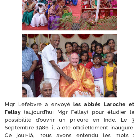
Mgr Lefebvre a envoyé
les abbés Laroche et
Fellay
(aujourd’­hui Mgr Fellay) pour étu­dier la
pos­si­bi­li­té d’ouvrir un prieu­ré en Inde. Le 3
Septembre 1986, il a été offi­ciel­le­ment inau­gu­ré.
Ce jour-​là, nous avons enten­du les mots :