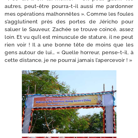
autres, peut-​être pourra-​t-​il aus­si me par­don­ner
mes opé­ra­tions mal­hon­nêtes ». Comme les foules
s’agglutinent près des portes de Jéricho pour
saluer le Sauveur, Zachée se trouve coin­cé, assez
loin. Et vu qu’il est minus­cule de sta­ture, il ne peut
rien voir ! Il a une bonne tête de moins que les
gens autour de lui… « Quelle hor­reur, pense-​t-​il, à
cette dis­tance, je ne pour­rai jamais l’apercevoir ! »