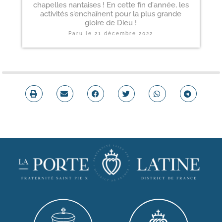
chapelles nantaises ! En cette fin d'année, les
activités s'enchaînent pour la plus grande
gloire de Dieu !
Paru le
21 décembre 2022