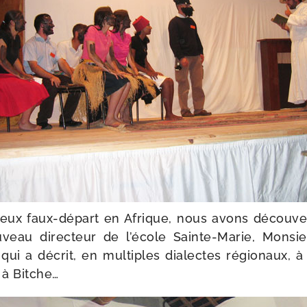
eux faux-​départ en Afrique, nous avons décou­vert
u­veau direc­teur de l’é­cole Sainte-​Marie, Mons
 qui a décrit, en mul­tiples dia­lectes régio­naux, 
t à Bitche…