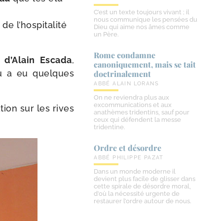
C’est un texte toujours vivant ; il
nous communique les pensées du
 l’hos­pi­ta­li­té
Dieu qui aime nos âmes comme
un Père.
Rome condamne
 d’Alain Escada
,
canoniquement, mais se tait
au a eu quelques
doctrinalement
ABBÉ ALAIN LORANS
On ne reviendra plus aux
excommunications et aux
tion sur les rives
anathèmes tridentins, sauf pour
ceux qui défendent la messe
tridentine.
Ordre et désordre
ABBÉ PHILIPPE PAZAT
Dans un monde moderne il
devient plus facile de glisser dans
cette spirale de désordre moral,
d’où la nécessité urgente de
restaurer l’ordre autour de nous.