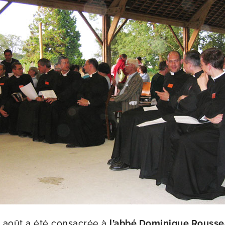
4 août a été consa­crée à
l’ab­bé Dominique Rouss