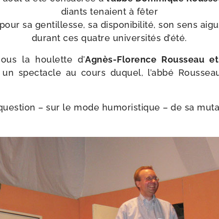
diants tenaient à fêter
our sa gen­tillesse, sa dis­po­ni­bi­li­té, son sens aigu de
durant ces quatre uni­ver­si­tés d’été.
sous la hou­lette d’
Agnès-​Florence Rousseau et
ré un spec­tacle au cours duquel, l’ab­bé Rousse
é ques­tion – sur le mode humo­ris­tique – de sa muta­