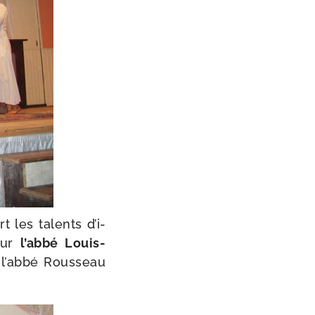
 les talents d’i­
ieur
l’ab­bé Louis-​
à l’ab­bé Rousseau