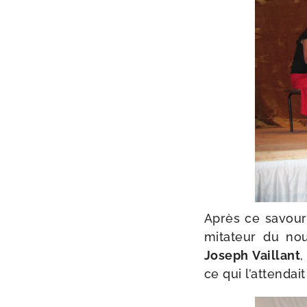
Après ce savou­r
mi­ta­teur du no
Joseph Vaillant
,
ce qui l’at­ten­dai