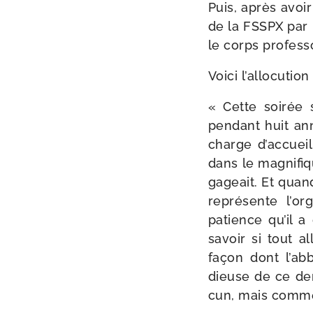
Puis, après avoir 
de la FSSPX par
le corps pro­fes­
Voici l’al­lo­cu­ti
« Cette soi­rée 
pen­dant huit an
charge d’ac­cueil
dans le magni­fiq
ga­geait. Et qua
repré­sente l’or­
patience qu’il a
savoir si tout a
façon dont l’ab­
dieuse de ce der
cun, mais comme 