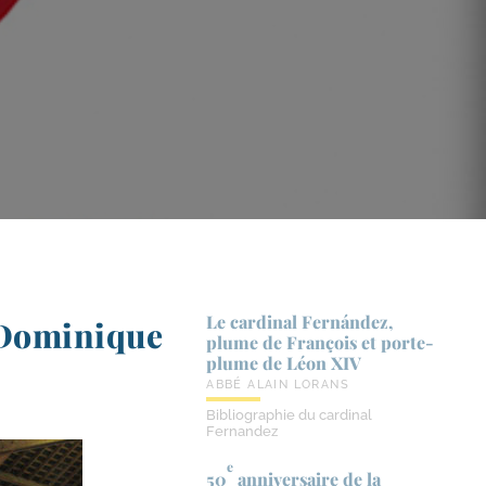
Le cardinal Fernández,
é Dominique
plume de François et porte-​
plume de Léon XIV
ABBÉ ALAIN LORANS
Bibliographie du cardinal
Fernandez
e
50
anniversaire de la