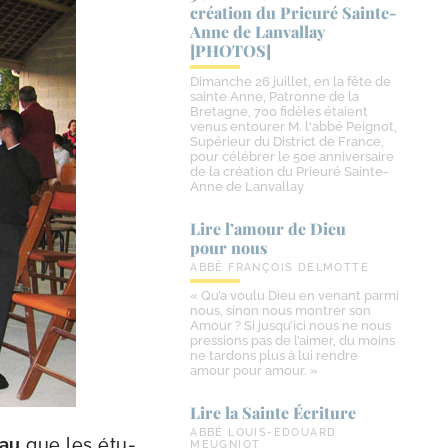
création du Prieuré Sainte-​
Anne de Lanvallay
[PHOTOS]
Dimanche 26 juillet, en la fête de
sainte Anne, Patronne de la
Bretagne, 700 fidèles étaient
venus entourer M. l'abbé Peignot,
Supérieur du District de France,
pour célébrer le 50e anniversaire
de la création du Prieuré Sainte-
Anne de Lanvallay
Lire l’amour de Dieu
pour nous
ABBÉ FRANÇOIS DELMOTTE
« Qu’a voulu Dieu en venant parmi
nous, sinon nous montrer son
Amour ? Si jusqu’ici nous ne nous
pressions pas de l’aimer, du moins
ne tardons plus à lui rendre
amour pour amour. »
Lire la Sainte Écriture
ABBÉ LOUIS-EDOUARD
eau
que les étu­
MEUGNIOT