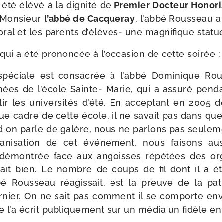
été élé­vé à la digni­té de
Premier Docteur Honor
 Monsieur
l’ab­bé de Cacqueray
, l’ab­bé Rousseau a
so­ral et les parents d’élèves- une magni­fique sta­t
on qui a été pro­non­cée à l’oc­ca­sion de cette soirée :
spé­ciale est consa­crée à l’ab­bé Dominique Rou
nées de l’é­cole Sainte- Marie, qui a assu­ré pen­d
lir les uni­ver­si­tés d’é­té. En accep­tant en 2005 
ue cadre de cette école, il ne savait pas dans quel
nd on parle de galère, nous ne par­lons pas seule­
ga­ni­sa­tion de cet évé­ne­ment, nous fai­sons aus
 démon­trée face aux angoisses répé­tées des orga
llait bien. Le nombre de coups de fil dont il a ét
bé Rousseau réagis­sait, est la preuve de la pati
­nier. On ne sait pas com­ment il se com­porte en
l’a écrit publi­que­ment sur un média un fidèle en