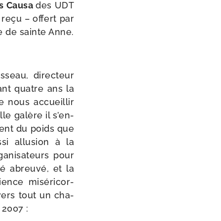
is Causa
des UDT
 reçu – offert par
ue de sainte Anne.
sseau, direc­teur
ant quatre ans la
de nous accueillir
le galère il s’en­
ment du poids que
­si allu­sion à la
­ni­sa­teurs pour
é abreu­vé, et la
ence misé­ri­cor­
vers tout un cha­
 2007 :