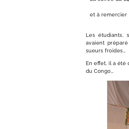
et à remer­cier p
Les étu­diants, 
avaient pré­pa­
sueurs froides…
En effet, il a ét
du Congo…