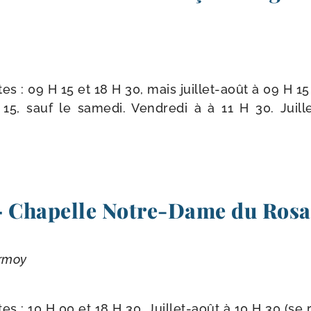
s : 09 H 15 et 18 H 30, mais juillet-​août à 09 H 15
5, sauf le same­di. Vendredi à à 11 H 30. Juillet
Chapelle Notre-​Dame du Rosa
ormoy
s : 10 H 00 et 18 H 30. Juillet-​août à 10 H 30 (se r