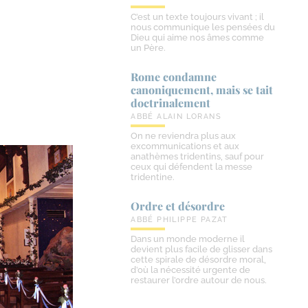
C’est un texte toujours vivant ; il
nous communique les pensées du
Dieu qui aime nos âmes comme
un Père.
Rome condamne
canoniquement, mais se tait
doctrinalement
ABBÉ ALAIN LORANS
On ne reviendra plus aux
excommunications et aux
anathèmes tridentins, sauf pour
ceux qui défendent la messe
tridentine.
Ordre et désordre
ABBÉ PHILIPPE PAZAT
Dans un monde moderne il
devient plus facile de glisser dans
cette spirale de désordre moral,
d’où la nécessité urgente de
restaurer l’ordre autour de nous.