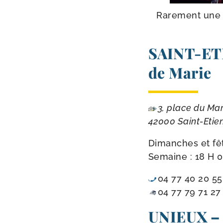
Rarement une ch
SAINT-​E
de Marie
3, place du Ma
42000 Saint-​Etie
Dimanches et fêt
Semaine : 18 H 00,
04 77 40 20 55
04 77 79 71 27
UNIEUX – 