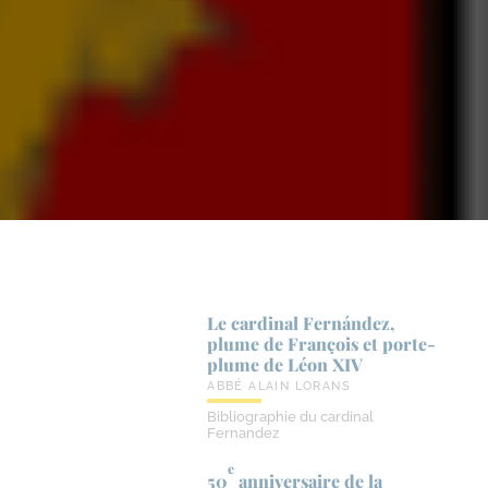
Le cardinal Fernández,
plume de François et porte-​
plume de Léon XIV
ABBÉ ALAIN LORANS
Bibliographie du cardinal
Fernandez
e
50
anniversaire de la