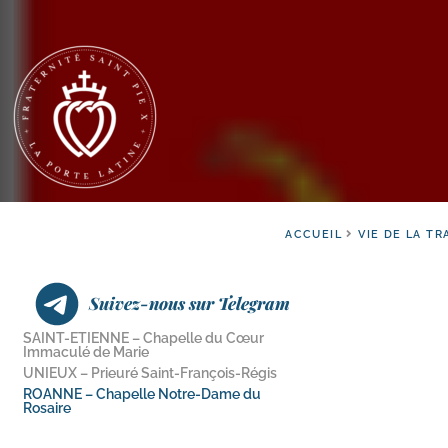
ACCUEIL
VIE DE LA TR
Suivez-nous sur Telegram
SAINT-​ETIENNE – Chapelle du Cœur
Immaculé de Marie
UNIEUX – Prieuré Saint-François-Régis
ROANNE – Chapelle Notre-​Dame du
Rosaire