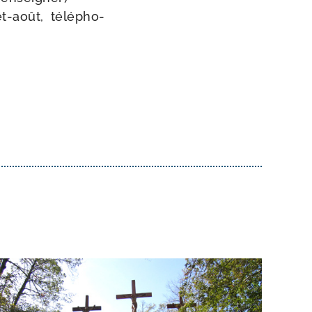
-​août, télé­pho­