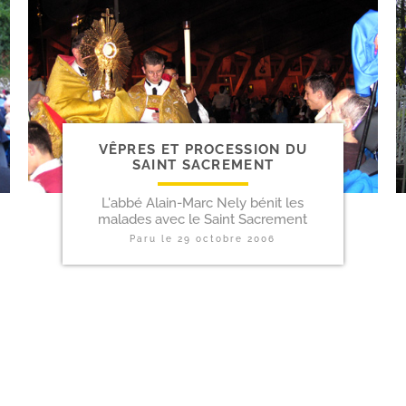
VÊPRES ET PROCESSION DU
SAINT SACREMENT
L'abbé Alain-Marc Nely bénit les
malades avec le Saint Sacrement
Paru le
29 octobre 2006