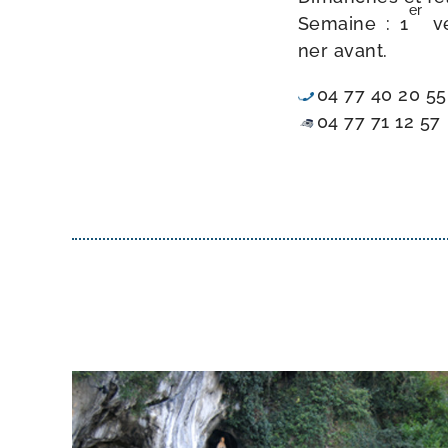
er
Semaine : 1
ve
ner avant.
04 77 40 20 55
04 77 71 12 57