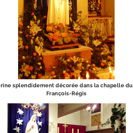
ine splen­di­de­ment déco­rée dans la cha­pelle du p
François-​Régis