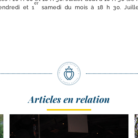
er
n­dre­di et 1
same­di du mois à 18 h 30. Juillet
Articles en relation