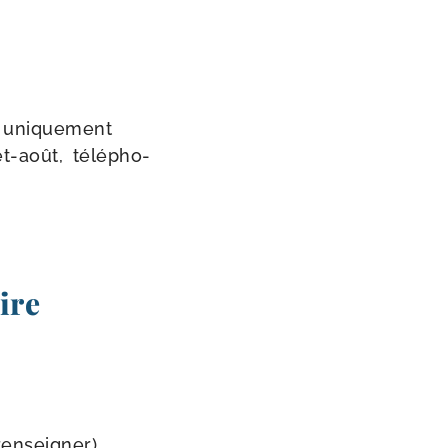
 uni­que­ment
-​août, télé­pho­
ire
en­sei­gner)