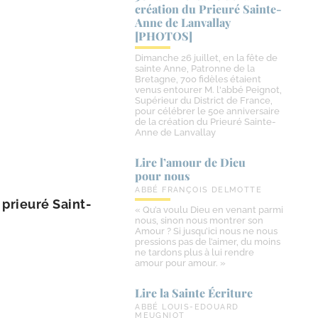
création du Prieuré Sainte-​
Anne de Lanvallay
[PHOTOS]
Dimanche 26 juillet, en la fête de
sainte Anne, Patronne de la
Bretagne, 700 fidèles étaient
venus entourer M. l'abbé Peignot,
Supérieur du District de France,
pour célébrer le 50e anniversaire
de la création du Prieuré Sainte-
Anne de Lanvallay
Lire l’amour de Dieu
pour nous
ABBÉ FRANÇOIS DELMOTTE
rieu­ré Saint-​
« Qu’a voulu Dieu en venant parmi
nous, sinon nous montrer son
Amour ? Si jusqu’ici nous ne nous
pressions pas de l’aimer, du moins
ne tardons plus à lui rendre
amour pour amour. »
Lire la Sainte Écriture
ABBÉ LOUIS-EDOUARD
MEUGNIOT