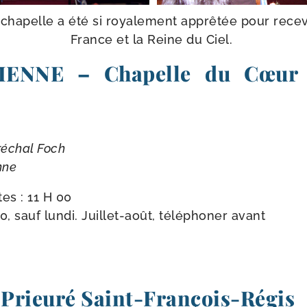
a­pelle a été si roya­le­ment apprê­tée pour rece­
France et la Reine du Ciel.
TIENNE – Chapelle du Cœur
réchal Foch
nne
es : 11 H 00
 sauf lun­di. Juillet-​août, télé­pho­ner avant
Prieuré Saint-François-Régis