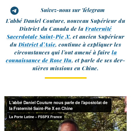
Suivez-nous sur Telegram
L’abbé Daniel Couture, nou­veau Supérieur du
District du Canada de la
Fraternité
Sacerdotale Saint-​Pie X
, et ancien Supérieur
du
District d’Asie
, conti­nue à expli­quer les
cir­cons­tances qui l’ont ame­né à faire
la
connais­sance de Rose Hu
, et parle de ses der­
nières mis­sions en Chine.