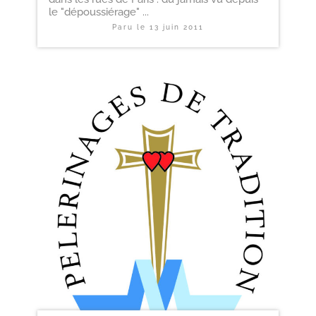
le "dépoussiérage" ...
Paru le
13 juin 2011