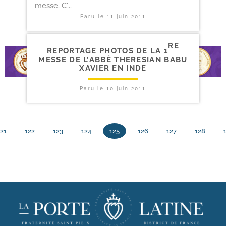
messe. C'...
Paru le
11 juin 2011
RE
REPORTAGE PHOTOS DE LA 1
MESSE DE L’ABBÉ THERESIAN BABU
XAVIER EN INDE
Paru le
10 juin 2011
21
122
123
124
125
126
127
128