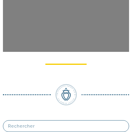
Pèlerinage du Christ-​Roi à Lourdes