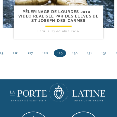
PÈLERINAGE DE LOURDES 2010 –
VIDÉO RÉALISÉE PAR DES ÉLÈVES DE
ST-JOSEPH-DES-CARMES
Paru le
23 octobre 2010
25
126
127
128
129
130
131
132