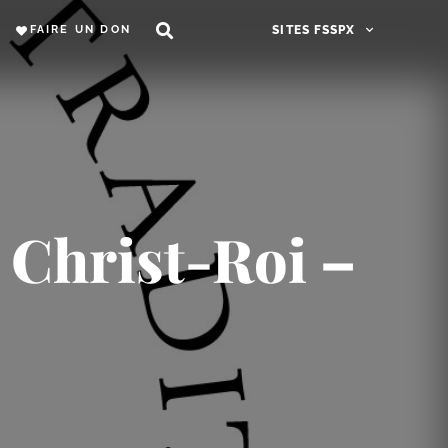
FAIRE UN DON
SITES FSSPX
Christ-​Roi –