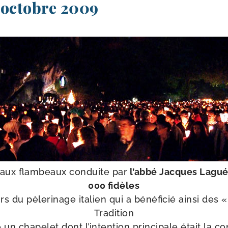
 octobre 2009
n aux flam­beaux conduite par
l’ab­bé Jacques Laguér
000 fidèles
rs du pèle­ri­nage ita­lien qui a béné­fi­cié ain­si des
Tradition
 un cha­pe­let dont l’in­ten­tion prin­ci­pale était la c