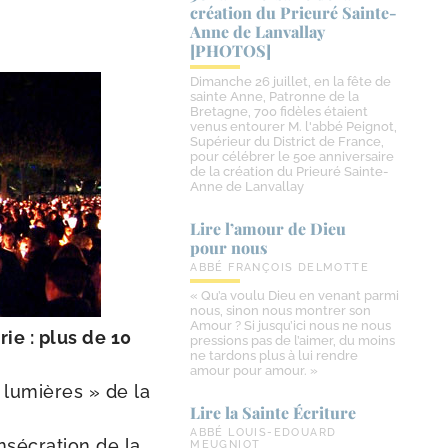
création du Prieuré Sainte-​
Anne de Lanvallay
[PHOTOS]
Dimanche 26 juillet, en la fête de
sainte Anne, Patronne de la
Bretagne, 700 fidèles étaient
venus entourer M. l'abbé Peignot,
Supérieur du District de France,
pour célébrer le 50e anniversaire
de la création du Prieuré Sainte-
Anne de Lanvallay
Lire l’amour de Dieu
pour nous
ABBÉ FRANÇOIS DELMOTTE
« Qu’a voulu Dieu en venant parmi
nous, sinon nous montrer son
Amour ? Si jusqu’ici nous ne nous
ie : plus de 10
pressions pas de l’aimer, du moins
ne tardons plus à lui rendre
amour pour amour. »
 « lumières » de la
Lire la Sainte Écriture
ABBÉ LOUIS-EDOUARD
onsé­cra­tion de la
MEUGNIOT