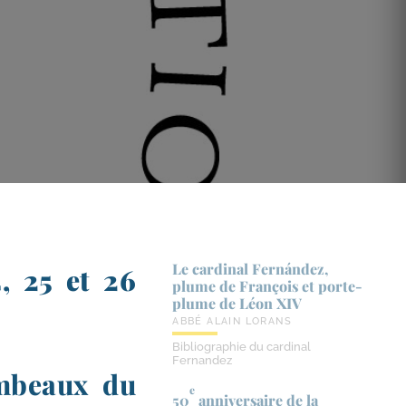
Le cardinal Fernández,
, 25 et 26
plume de François et porte-​
plume de Léon XIV
ABBÉ ALAIN LORANS
Bibliographie du cardinal
Fernandez
ambeaux du
e
50
anniversaire de la