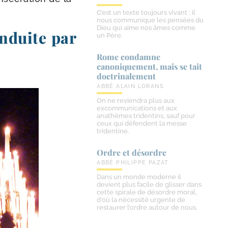
C’est un texte toujours vivant ; il
nous communique les pensées du
Dieu qui aime nos âmes comme
nduite par
un Père.
Rome condamne
canoniquement, mais se tait
doctrinalement
ABBÉ ALAIN LORANS
On ne reviendra plus aux
excommunications et aux
anathèmes tridentins, sauf pour
ceux qui défendent la messe
tridentine.
Ordre et désordre
ABBÉ PHILIPPE PAZAT
Dans un monde moderne il
devient plus facile de glisser dans
cette spirale de désordre moral,
d’où la nécessité urgente de
restaurer l’ordre autour de nous.