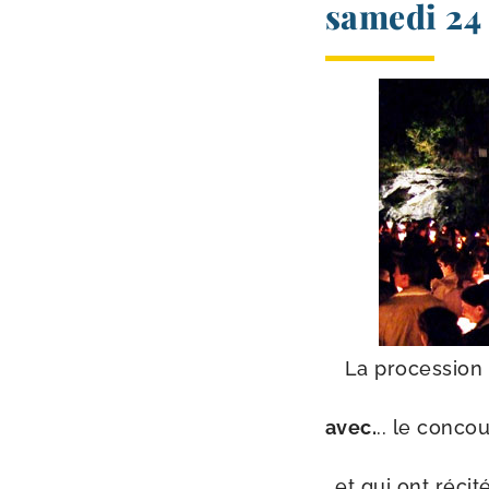
samedi 24
La pro­ces­sio
avec.
.. le concou
et qui ont réci­té