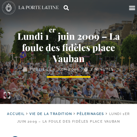
er
Lundi 1
juin 2009 – La
foule des fidèles place
Vauban
PUBLIÉ LE
1 JUIN 2009
2 MINUTES
ACCUEIL
VIE DE LA TRADITION
PÈLERINAGES
LUNDI 1ER
JUIN 2009 – LA FOULE DES FIDÈLES PLACE VAUBAN