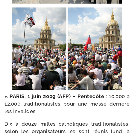
« PARIS, 1 juin 2009 (AFP) – Pentecôte
: 10.000 à
12.000 tra­di­tio­na­listes pour une messe der­rière
les Invalides
Dix à douze milles catho­liques tra­di­tio­na­listes,
selon les orga­ni­sa­teurs, se sont réunis lun­di à