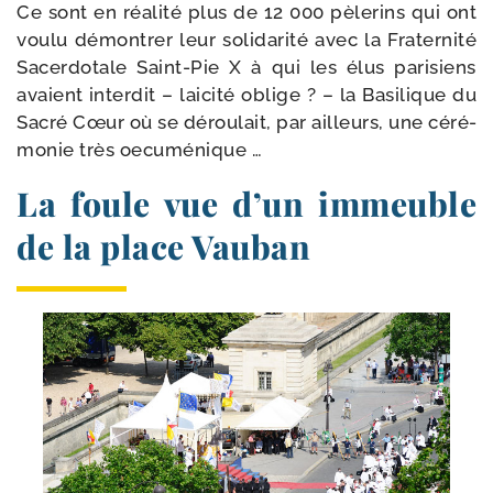
Ce sont en réa­li­té plus de 12 000 pèle­rins qui ont
vou­lu démon­trer leur soli­da­ri­té avec la Fraternité
Sacerdotale Saint-​Pie X à qui les élus pari­siens
avaient inter­dit – lai­ci­té oblige ? – la Basilique du
Sacré Cœur où se dérou­lait, par ailleurs, une céré­
mo­nie très oecuménique …
La foule vue d’un immeuble
de la place Vauban