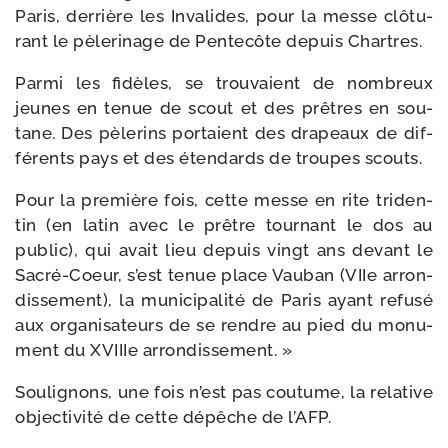
Paris, der­rière les Invalides, pour la messe clô­tu­
rant le pèle­ri­nage de Pentecôte depuis Chartres.
Parmi les fidèles, se trou­vaient de nom­breux
jeunes en tenue de scout et des prêtres en sou­
tane. Des pèle­rins por­taient des dra­peaux de dif­
fé­rents pays et des éten­dards de troupes scouts.
Pour la pre­mière fois, cette messe en rite tri­den­
tin (en latin avec le prêtre tour­nant le dos au
public), qui avait lieu depuis vingt ans devant le
Sacré-​Coeur, s’est tenue place Vauban (VIIe arron­
dis­se­ment), la muni­ci­pa­li­té de Paris ayant refu­sé
aux orga­ni­sa­teurs de se rendre au pied du monu­
ment du XVIIIe arrondissement. »
Soulignons, une fois n’est pas cou­tume, la rela­tive
objec­ti­vi­té de cette dépêche de l’AFP.