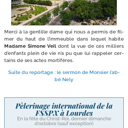
Merci à la gen­tille dame qui nous a per­mis de fil­
mer du haut de l’im­meuble dans lequel habite
Madame Simone Veil
dont la vue de ces mil­liers
d’en­fants plein de vie n’a pu que lui rap­pe­ler cer­
tains de ses actes mortifères.
Suite du repor­tage : le ser­mon de Monsier l’ab­
bé Nely
Pèlerinage international de la
FSSPX à Lourdes
En la fête du Christ-Roi, dernier dimanche
d'octobre (sauf exception)