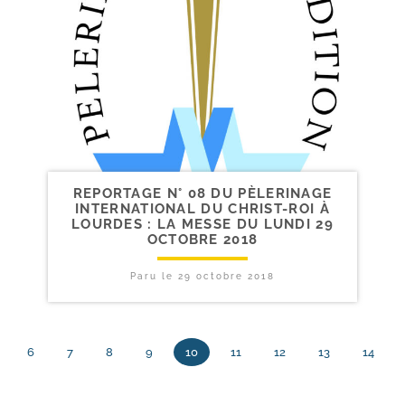
REPORTAGE N° 08 DU PÈLERINAGE
INTERNATIONAL DU CHRIST-​ROI À
LOURDES : LA MESSE DU LUNDI 29
OCTOBRE 2018
Paru le
29 octobre 2018
6
7
8
9
10
11
12
13
14