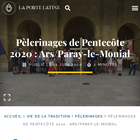
Pèlerinages de Pentecôte
2020 : Ars/​Paray-​le-​Monial
PUBLIÉ LE
11 JUIN 2020
2 MINUTES
ACCUEIL
VIE DE LA TRADITION
PÈLERINAGES
PÈLERINAGES
DE PENTECÔTE 2020 : ARS/PARAY-LE-MONIAL