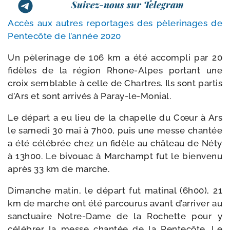
Suivez-nous sur Telegram
Accès aux autres repor­tages des pèle­ri­nages de
Pentecôte de l’an­née 2020
Un pèle­ri­nage de 106 km a été accom­pli par 20
fidèles de la région Rhone-​Alpes por­tant une
croix sem­blable à celle de Chartres. Ils sont par­tis
d’Ars et sont arri­vés à Paray-le-Monial.
Le départ a eu lieu de la cha­pelle du Cœur à Ars
le same­di 30 mai à 7h00, puis une messe chan­tée
a été célé­brée chez un fidèle au châ­teau de Néty
à 13h00. Le bivouac à Marchampt fut le bien­ve­nu
après 33 km de marche.
Dimanche matin, le départ fut mati­nal (6h00), 21
km de marche ont été par­cou­rus avant d’ar­ri­ver au
sanc­tuaire Notre-​Dame de la Rochette pour y
célé­brer la messe chan­tée de la Pentecôte. Le