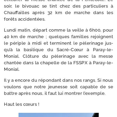
soir, le bivouac se tint chez des par­ti­cu­liers à
Chauffailles après 32 km de marche dans les
forêts accidentées.
Lundi matin, départ comme la veille à 6h00, pour
40 km de marche ; quelques familles rejoignent
le périple à midi et ter­minent le pèle­ri­nage jus­
qu’à la basi­lique du Sacré-​Cœur à Paray-​le-​
Monial. Clôture du pèle­ri­nage avec la messe
chan­tée dans la cha­pelle de la FSSPX à Paray-le-
Monial.
Il y a encore du répon­dant dans nos rangs. Si nous
vou­lons que notre jeu­nesse soit capable de se
battre après nous, il faut lui mon­trer l’exemple.
Haut les cœurs !