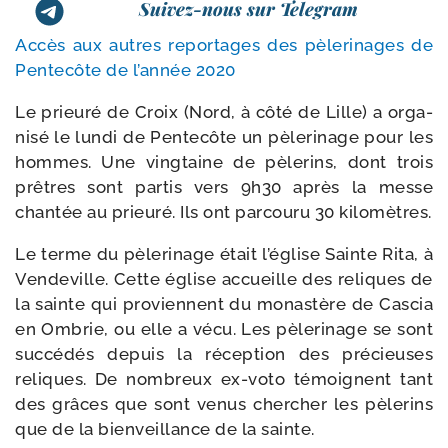
Suivez-nous sur Telegram
Accès aux autres repor­tages des pèle­ri­nages de
Pentecôte de l’an­née 2020
Le prieu­ré de Croix (Nord, à côté de Lille) a orga­
ni­sé le lun­di de Pentecôte un pèle­ri­nage pour les
hommes. Une ving­taine de pèle­rins, dont trois
prêtres sont par­tis vers 9h30 après la messe
chan­tée au prieu­ré. Ils ont par­cou­ru 30 kilomètres.
Le terme du pèle­ri­nage était l’église Sainte Rita, à
Vendeville. Cette église accueille des reliques de
la sainte qui pro­viennent du monas­tère de Cascia
en Ombrie, ou elle a vécu. Les pèle­ri­nage se sont
suc­cé­dés depuis la récep­tion des pré­cieuses
reliques. De nom­breux ex-​voto témoignent tant
des grâces que sont venus cher­cher les pèle­rins
que de la bien­veillance de la sainte.