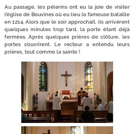
Au pas­sage, les pèle­rins ont eu la joie de visi­ter
l’é­glise de Bouvines où eu lieu la fameuse bataille
en 1214. Alors que le soir appro­chait, ils arri­vèrent
quelques minutes trop tard, la porte étant déjà
fer­mées. Après quelques prières de clô­ture, les
portes s’ouvrirent. Le rec­teur a enten­du leurs
prières, tout comme la sainte !