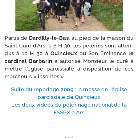
Partis de
Dardilly-​le-​Bas
, au pied de la mai­son du
Saint Curé d’Ars, à 6 H 30, les pèle­rins sont atten­
dus à 10 H 30 à
Quincieux
où Son Eminence
le
car­di­nal Barbarin
a auto­ri­sé Monsieur le curé à
mettre l’é­glise parois­siale à dis­po­si­tion de ces
mar­cheurs « insolites ».
Suite du repor­tage 2009 : la messe en l’é­glise
parois­siale de Quincieux
Les deux vidéos du pèle­ri­nage natio­nal de la
FSSPX à Ars