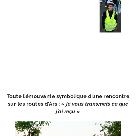
Toute l’é­mou­vante sym­bo­lique d’une ren­contre
sur les routes d’Ars : «
je vous trans­mets ce que
j’ai reçu
»