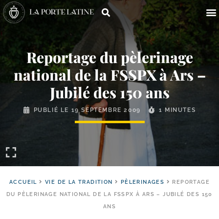
Reportage du pèlerinage
national de la FSSPX à Ars –
Jubilé des 150 ans
PUBLIÉ LE
19 SEPTEMBRE 2009
1 MINUTES
ACCUEIL
VIE DE LA TRADITION
PÈLERINAGES
REPORTAGE
DU PÈLERINAGE NATIONAL DE LA FSSPX À ARS – JUBILÉ DES 150
ANS