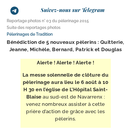
Suivez-nous sur Telegram
Reportage photos n° 03 du pèlerinage 2015
Suite des reportages photos
Pèlerinages de Tradition
Bénédiction de 5 nou­veaux pèle­rins : Quitterie,
Jeanne, Michèle, Bernard, Patrick et Douglas
Alerte ! Alerte ! Alerte !
La messe solen­nelle de clô­ture du
pèle­ri­nage aura lieu le 6 août à 10
H 30 en l’é­glise de L’Hôpital Saint-​
Blaise
au sud-​est de Navarrenx :
venez nom­breux assis­ter à cette
prière d’ac­tion de grâce avec les
pèlerins.