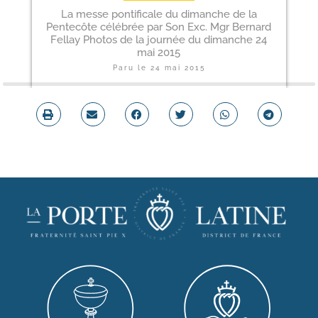
La messe pontificale du dimanche de la
Pentecôte célébrée par Son Exc. Mgr Bernard
Fellay Photos de la journée du dimanche 24
mai 2015
Paru le
24 mai 2015