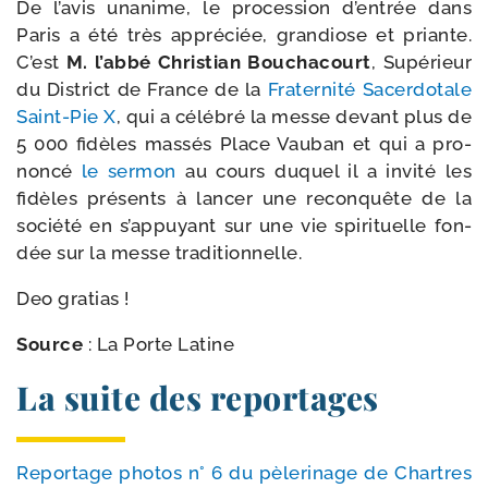
De l’a­vis una­nime, le pro­ces­sion d’en­trée dans
Paris a été très appré­ciée, gran­diose et priante.
C’est
M. l’ab­bé Christian Bouchacourt
, Supérieur
du District de France de la
Fraternité Sacerdotale
Saint-​Pie X
, qui a célé­bré la messe devant plus de
5 000 fidèles mas­sés Place Vauban et qui a pro­
non­cé
le ser­mon
au cours duquel il a invi­té les
fidèles pré­sents à lan­cer une recon­quête de la
socié­té en s’appuyant sur une vie spi­ri­tuelle fon­
dée sur la messe traditionnelle.
Deo gra­tias !
Source
: La Porte Latine
La suite des reportages
Reportage pho­tos n° 6 du pèle­ri­nage de Chartres