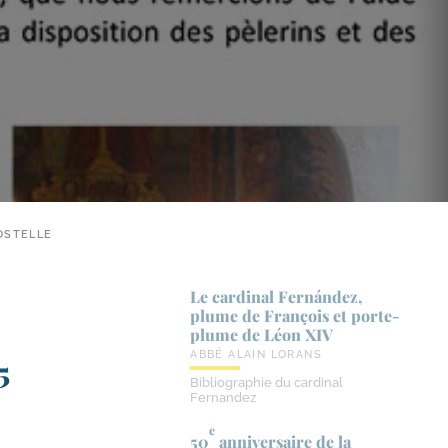
OSTELLE
Le cardinal Fernández,
plume de François et porte-​
plume de Léon XIV
ABBÉ ALAIN LORANS
5
Bibliographie du cardinal
Fernandez
e
50
anniversaire de la