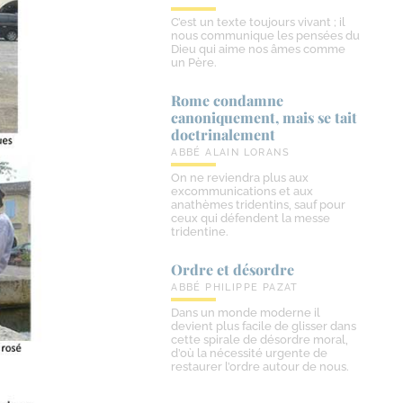
C’est un texte toujours vivant ; il
nous communique les pensées du
Dieu qui aime nos âmes comme
un Père.
Rome condamne
canoniquement, mais se tait
doctrinalement
ABBÉ ALAIN LORANS
On ne reviendra plus aux
excommunications et aux
anathèmes tridentins, sauf pour
ceux qui défendent la messe
tridentine.
Ordre et désordre
ABBÉ PHILIPPE PAZAT
Dans un monde moderne il
devient plus facile de glisser dans
cette spirale de désordre moral,
d’où la nécessité urgente de
restaurer l’ordre autour de nous.