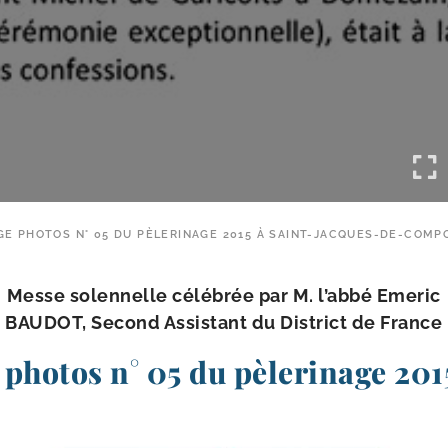
E PHOTOS N° 05 DU PÈLERINAGE 2015 À SAINT-JACQUES-DE-COMP
Messe solen­nelle célé­brée par M. l’ab­bé Emeric
BAUDOT, Second Assistant du District de France
photos n° 05 du pèlerinage 201