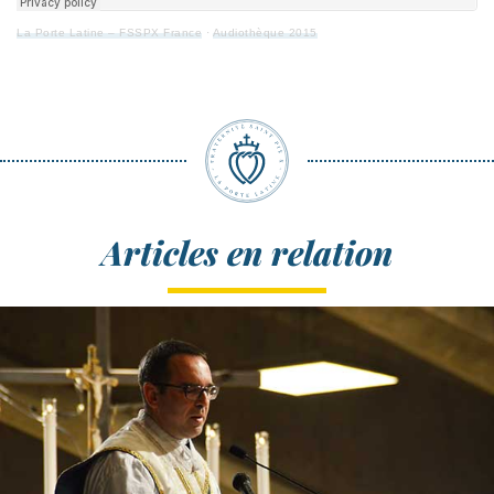
La Porte Latine – FSSPX France
·
Audiothèque 2015
Articles en relation