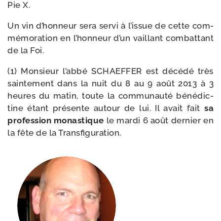
Pie X.
Un vin d’hon­neur sera ser­vi à l’is­sue de cette com­
mé­mo­ra­tion en l’hon­neur d’un vaillant com­bat­tant
de la Foi.
(1) Monsieur l’ab­bé SCHAEFFER est décé­dé très
sain­te­ment dans la nuit du 8 au 9 août 2013 à 3
heures du matin, toute la com­mu­nau­té béné­dic­
tine étant pré­sente autour de lui. Il avait fait
sa
pro­fes­sion monas­tique
le mar­di 6 août der­nier en
la fête de la Transfiguration.