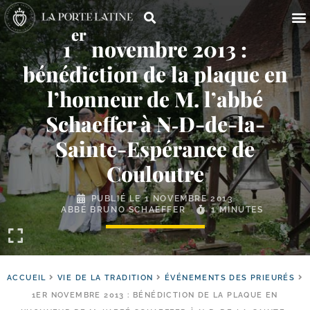
er
1
novembre 2013 :
bénédiction de la plaque en
l’honneur de M. l’abbé
Schaeffer à N‑D-​de-​la-​
Sainte-​Espérance de
Couloutre
PUBLIÉ LE
1 NOVEMBRE 2013
ABBÉ BRUNO SCHAEFFER
1 MINUTES
ACCUEIL
VIE DE LA TRADITION
ÉVÉNEMENTS DES PRIEURÉS
1ER NOVEMBRE 2013 : BÉNÉDICTION DE LA PLAQUE EN