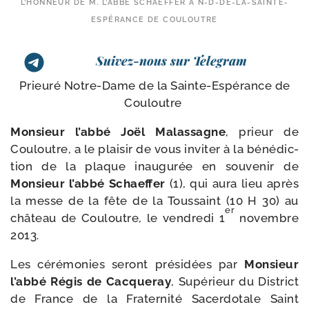
L’HONNEUR DE M. L’ABBÉ SCHAEFFER À N-D-DE-LA-SAINTE-
ESPÉRANCE DE COULOUTRE
Suivez-nous sur Telegram
Prieuré Notre-​Dame de la Sainte-​Espérance de
Couloutre
Monsieur l’ab­bé Joël Malassagne
, prieur de
Couloutre, a le plai­sir de vous invi­ter à la béné­dic­
tion de la plaque inau­gu­rée en sou­ve­nir de
Monsieur l’ab­bé Schaeffer
(1), qui aura lieu après
la messe de la fête de la Toussaint (10 H 30) au
er
châ­teau de Couloutre, le ven­dre­di 1
novembre
2013.
Les céré­mo­nies seront pré­si­dées par
Monsieur
l’ab­bé Régis de Cacqueray
, Supérieur du District
de France de la Fraternité Sacerdotale Saint