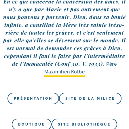
En ce qui concerne la conver­sion des âmes, il
n’y a que par Marie et pas autre­ment que
nous pou­vons y par­ve­nir. Dieu, dans sa bon­té
infi­nie, a consti­tué la Mère très sainte tré­so­
rière de toutes les grâces, et c’est seule­ment
par elle qu’elles se déversent sur le monde. Il
est nor­mal de deman­der ces grâces à Dieu,
cepen­dant il faut le faire par l’intermédiaire
de l’Immaculée (Conf 30. V. 1933).
Père
Maximilien Kolbe
PRÉSENTATION
SITE DE LA MILICE
BOUTIQUE
SITE BIBLIO­THÈQUE