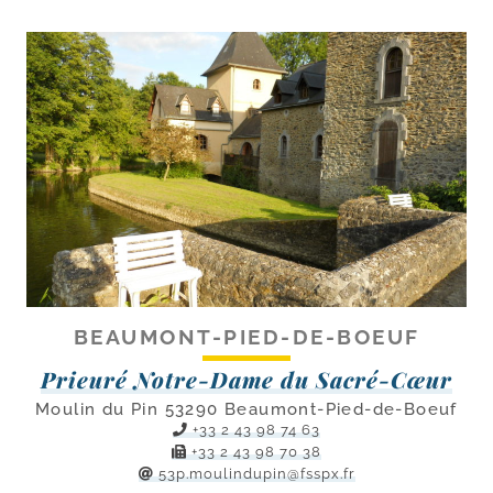
BEAUMONT-​PIED-​DE-​BOEUF
Prieuré Notre-​Dame du Sacré-Cœur
Moulin du Pin 53290 Beaumont-Pied-de-Boeuf
+33 2 43 98 74 63
+33 2 43 98 70 38
53p.​moulindupin@​fsspx.​fr