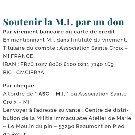
Soutenir la M.I. par un don
Par vire­ment ban­caire ou carte de crédit
En men­tion­nant M.I. dans l’intitulé du vire­ment.
Titulaire du compte : Association Sainte Croix –
MI FRANCE
IBAN : FR76 1027 8060 8100 0211 7140 169
BIC : CMCIFR2A
Par chèque
A l’ordre de ”
ASC – M.I.
“ ou Association Sainte
Croix – MI
L’envoyer à l’adresse sui­vante : Centre de dis­tri­
bu­tion de la Militia Immaculatæ Atelier de Marie
– Le Moulin du pin – 53290 Beaumont en Pied
de Bœuf.