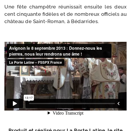
Une fête cham­pêtre réunis­sait ensuite les deux
cent cin­quante fidèles et de nom­breux offi­ciels au
châ­teau de Saint-​Roman, à Bédarrides.
Produit et réa­li­sé pour La Porte Latine, le site