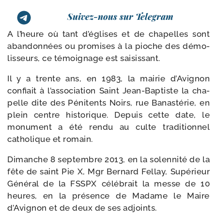
Suivez-nous sur Telegram
A l’heure où tant d’é­glises et de cha­pelles sont
aban­don­nées ou pro­mises à la pioche des démo­
lis­seurs, ce témoi­gnage est saisissant.
Il y a trente ans, en 1983, la mai­rie d’Avignon
confiait à l’as­so­cia­tion Saint Jean-​Baptiste la cha­
pelle dite des Pénitents Noirs, rue Banastérie, en
plein centre his­to­rique. Depuis cette date, le
monu­ment a été ren­du au culte tra­di­tion­nel
catho­lique et romain.
Dimanche 8 sep­tembre 2013, en la solen­ni­té de la
fête de saint Pie X, Mgr Bernard Fellay, Supérieur
Général de la FSSPX célé­brait la messe de 10
heures, en la pré­sence de Madame le Maire
d’Avignon et de deux de ses adjoints.