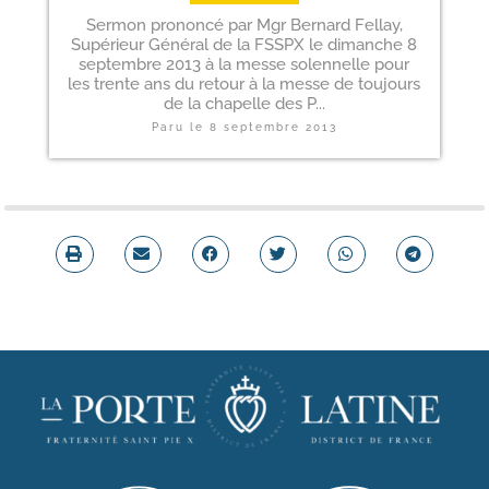
Sermon prononcé par Mgr Bernard Fellay,
Supérieur Général de la FSSPX le dimanche 8
septembre 2013 à la messe solennelle pour
les trente ans du retour à la messe de toujours
de la chapelle des P...
Paru le
8 septembre 2013