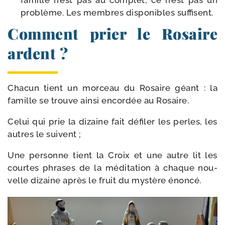
famille n’est pas au com­plet, ce n’est pas un
pro­blème. Les membres dis­po­nibles suffisent.
Comment prier le Rosaire
ardent ?
Chacun tient un mor­ceau du Rosaire géant : la
famille se trouve ain­si encor­dée au Rosaire.
Celui qui prie la dizaine fait défi­ler les perles, les
autres le suivent ;
Une per­sonne tient la Croix et une autre lit les
courtes phrases de la médi­ta­tion à chaque nou­
velle dizaine après le fruit du mys­tère énoncé.