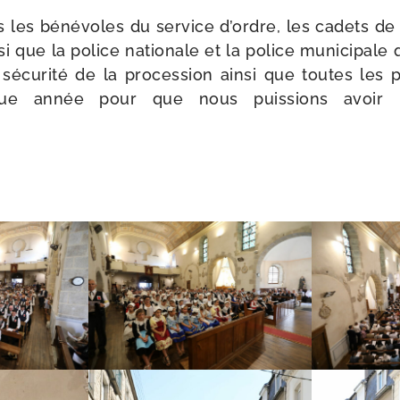
 les béné­voles du ser­vice d’ordre, les cadets de
si que la police natio­nale et la police muni­ci­pale 
écu­ri­té de la pro­ces­sion ain­si que toutes les
ue année pour que nous puis­sions avoir u