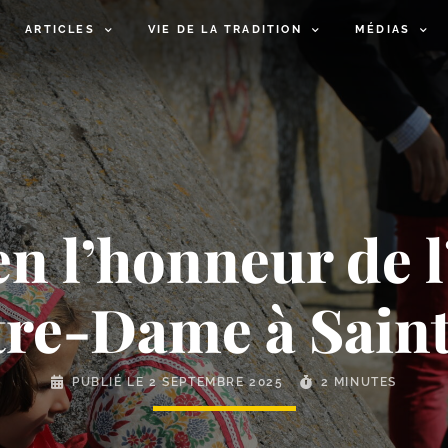
ARTICLES
VIE DE LA TRADITION
MÉDIAS
en l’honneur de 
tre-​Dame à Sain
PUBLIÉ LE
2 SEPTEMBRE 2025
2 MINUTES