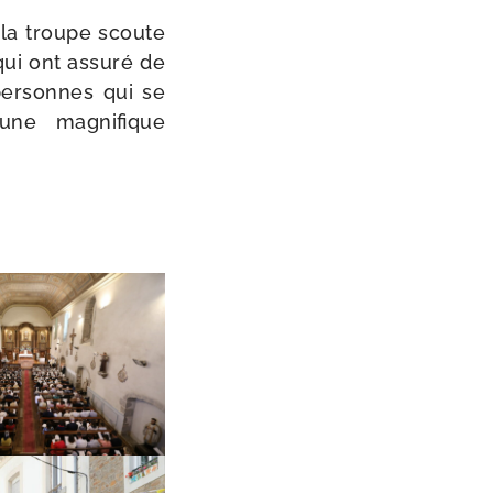
 la troupe scoute
qui ont assu­ré de
 per­sonnes qui se
ne magni­fique