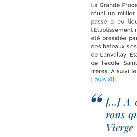
La Grande Proce
réuni un mil­lie
pas­sé a eu lie
l’Établissement n
été pré­si­dée p
des bateaux s’est
de Lanvallay. Éta
de l’école Saint
frères. A sui­vi
Louis XIII
.
[…] A 
rons qu
Vierge