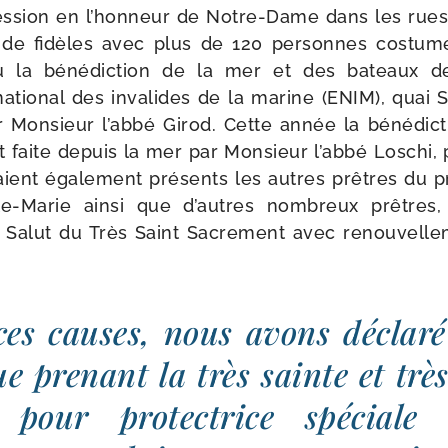
ssion en l’honneur de Notre-​Dame dans les rues 
r de fidèles avec plus de 120 per­sonnes cos­tu
u la béné­dic­tion de la mer et des bateaux d
atio­nal des inva­lides de la marine (ENIM), quai So
ar Monsieur l’abbé Girod. Cette année la béné­dic­
 faite depuis la mer par Monsieur l’ab­bé Loschi, 
ient éga­le­ment pré­sents les autres prêtres du p
e-​Marie ain­si que d’autres nom­breux prêtres, 
 le Salut du Très Saint Sacrement avec renou­vel­l
ces causes, nous avons décla­ré
e pre­nant la très sainte et très
 pour pro­tec­trice spé­ciale