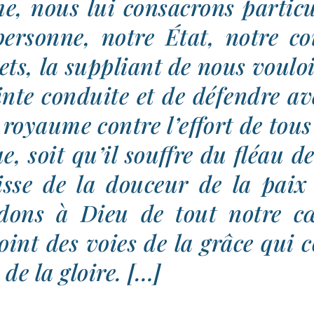
, nous lui consa­crons par­ti­cu­
per­sonne, notre État, notre co
ets, la sup­pliant de nous vou­loir
inte conduite et de défendre av
 royaume contre l’effort de tous
e, soit qu’il souffre du fléau d
isse de la dou­ceur de la pai
dons à Dieu de tout notre cœ
oint des voies de la grâce qui 
 de la gloire. […]