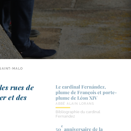
 SAINT-MALO
 les rues de
Le cardinal Fernández,
plume de François et porte-​
mer et des
plume de Léon XIV
ABBÉ ALAIN LORANS
Bibliographie du cardinal
Fernandez
e
50
anniversaire de la