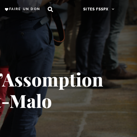
FAIRE UN DON
SITES FSSPX
l’Assomption
t-Malo