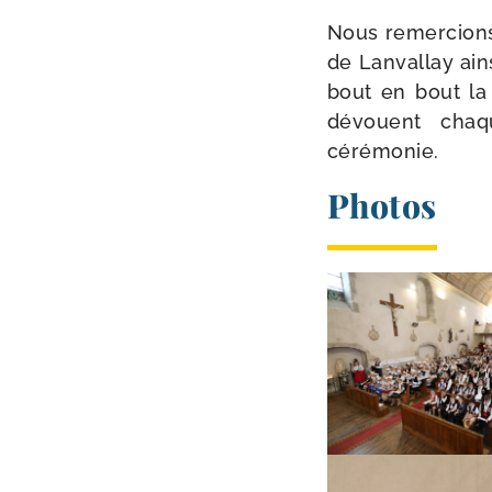
Nous remer­cions
de Lanvallay ain­
bout en bout la s
dévouent chaq
cérémonie.
Photos