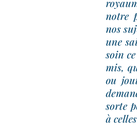
royaume
notre 
nos suj
une sa
soin ce
mis, qu
ou jou
deman­
sorte p
à celles