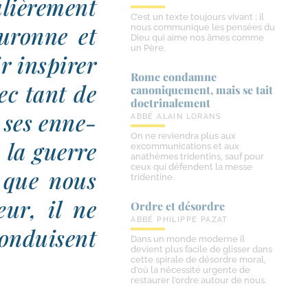
liè­re­ment
C’est un texte toujours vivant ; il
u­ronne et
nous communique les pensées du
Dieu qui aime nos âmes comme
un Père.
 ins­pi­rer
Rome condamne
ec tant de
canoniquement, mais se tait
doctrinalement
 ses enne­
ABBÉ ALAIN LORANS
On ne reviendra plus aux
e la guerre
excommunications et aux
anathèmes tridentins, sauf pour
ceux qui défendent la messe
x que nous
tridentine.
ur, il ne
Ordre et désordre
ABBÉ PHILIPPE PAZAT
conduisent
Dans un monde moderne il
devient plus facile de glisser dans
cette spirale de désordre moral,
d’où la nécessité urgente de
restaurer l’ordre autour de nous.