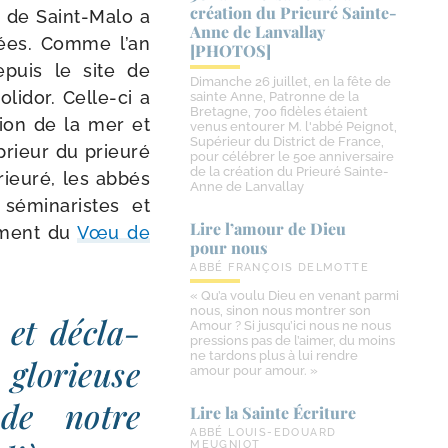
création du Prieuré Sainte-​
de Saint-​Malo a
Anne de Lanvallay
­mées. Comme l’an
[PHOTOS]
epuis le site de
Dimanche 26 juillet, en la fête de
lidor. Celle-​ci a
sainte Anne, Patronne de la
Bretagne, 700 fidèles étaient
tion de la mer et
venus entourer M. l'abbé Peignot,
Supérieur du District de France,
prieur du prieu­ré
pour célébrer le 50e anniversaire
de la création du Prieuré Sainte-
rieu­ré, les abbés
Anne de Lanvallay
sémi­na­ristes et
Lire l’amour de Dieu
e­ment du
Vœu de
pour nous
ABBÉ FRANÇOIS DELMOTTE
« Qu’a voulu Dieu en venant parmi
nous, sinon nous montrer son
 et décla­
Amour ? Si jusqu’ici nous ne nous
pressions pas de l’aimer, du moins
ne tardons plus à lui rendre
 glo­rieuse
amour pour amour. »
 de notre
Lire la Sainte Écriture
ABBÉ LOUIS-EDOUARD
MEUGNIOT