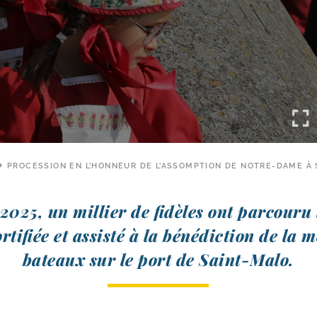
PROCESSION EN L’HONNEUR DE L’ASSOMPTION DE NOTRE-DAME À
2025, un mil­lier de fidèles ont par­cou­ru
or­ti­fiée et assis­té à la béné­dic­tion de la 
bateaux sur le port de Saint-Malo.