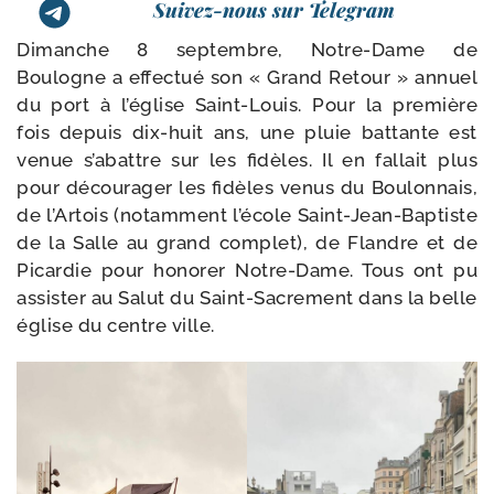
Suivez-nous sur Telegram
Dimanche 8 sep­tembre, Notre-​Dame de
Boulogne a effec­tué son « Grand Retour » annuel
du port à l’é­glise Saint-​Louis. Pour la pre­mière
fois depuis dix-​huit ans, une pluie bat­tante est
venue s’a­battre sur les fidèles. Il en fal­lait plus
pour décou­ra­ger les fidèles venus du Boulonnais,
de l’Artois (notam­ment l’é­cole Saint-​Jean-​Baptiste
de la Salle au grand com­plet), de Flandre et de
Picardie pour hono­rer Notre-​Dame. Tous ont pu
assis­ter au Salut du Saint-​Sacrement dans la belle
église du centre ville.