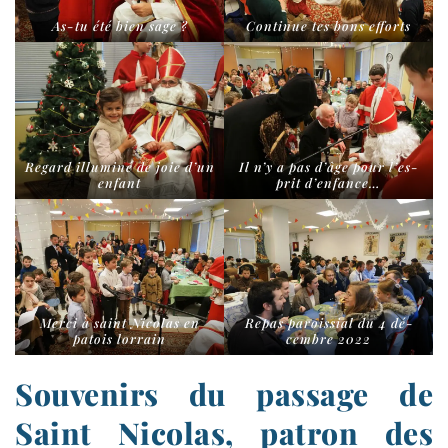
As-​tu été bien sage ?
Continue tes bons efforts
Regard illu­mi­né de joie d’un
Il n’y a pas d’âge pour l’es­
enfant
prit d’enfance…
Merci à saint Nicolas en
Repas parois­sial du 4 dé­
patois lorrain
cembre 2022
Souvenirs du passage de
Saint Nicolas, patron des