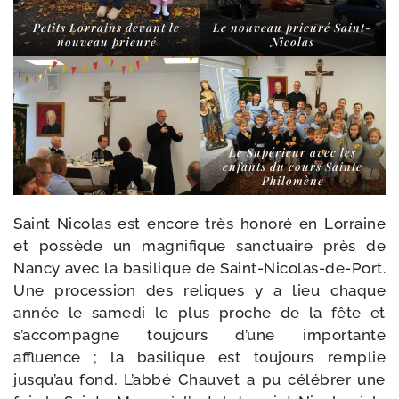
Petits Lorrains devant le
Le nou­veau prieu­ré Saint-
nou­veau prieuré
Nicolas
Le Supérieur avec les
enfants du cours Sainte
Philomène
Saint Nicolas est encore très hono­ré en Lorraine
et pos­sède un magni­fique sanc­tuaire près de
Nancy avec la basi­lique de Saint-​Nicolas-​de-​Port.
Une pro­ces­sion des reliques y a lieu chaque
année le same­di le plus proche de la fête et
s’accompagne tou­jours d’une impor­tante
affluence ; la basi­lique est tou­jours rem­plie
jusqu’au fond. L’abbé Chauvet a pu célé­brer une