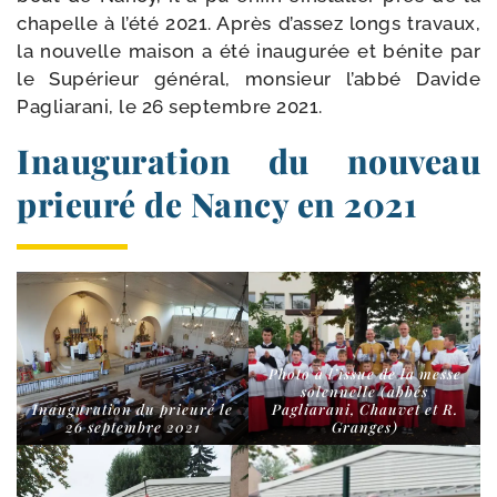
cha­pelle à l’été 2021. Après d’assez longs tra­vaux,
la nou­velle mai­son a été inau­gu­rée et bénite par
le Supérieur géné­ral, mon­sieur l’abbé Davide
Pagliarani, le 26 sep­tembre 2021.
Inauguration du nouveau
prieuré de Nancy en 2021
Photo à l’is­sue de la messe
solen­nelle (abbés
Inauguration du prieu­ré le
Pagliarani, Chauvet et R.
26 sep­tembre 2021
Granges)