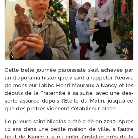
Cette belle jour­née parois­siale s’est ache­vée par
un dia­po­ra­ma his­to­rique visant à rap­pe­ler l’œuvre
de mon­sieur l’abbé Henri Mouraux à Nancy et les
débuts de la Fraternité à sa suite, avec une des­
serte assu­rée depuis l’Étoile du Matin, jusqu’à ce
que des prêtres viennent s’établir sur place.
Le prieu­ré saint Nicolas a été créé en 2010. Après
10 ans dans une petite mai­son de ville, à l’autre
bout de Nancy, il a pu enfin s’installer près de la