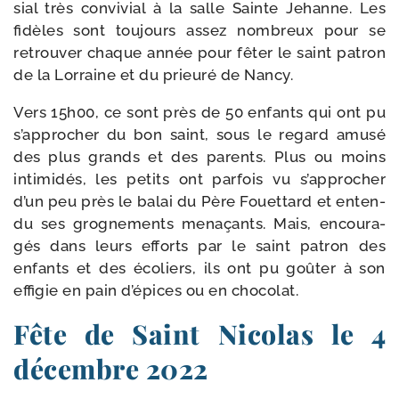
sial très convi­vial à la salle Sainte Jehanne. Les
fidèles sont tou­jours assez nom­breux pour se
retrou­ver chaque année pour fêter le saint patron
de la Lorraine et du prieu­ré de Nancy.
Vers 15h00, ce sont près de 50 enfants qui ont pu
s’approcher du bon saint, sous le regard amu­sé
des plus grands et des parents. Plus ou moins
inti­mi­dés, les petits ont par­fois vu s’approcher
d’un peu près le balai du Père Fouettard et enten­
du ses gro­gne­ments mena­çants. Mais, encou­ra­
gés dans leurs efforts par le saint patron des
enfants et des éco­liers, ils ont pu goû­ter à son
effi­gie en pain d’épices ou en chocolat.
Fête de Saint Nicolas le 4
décembre 2022