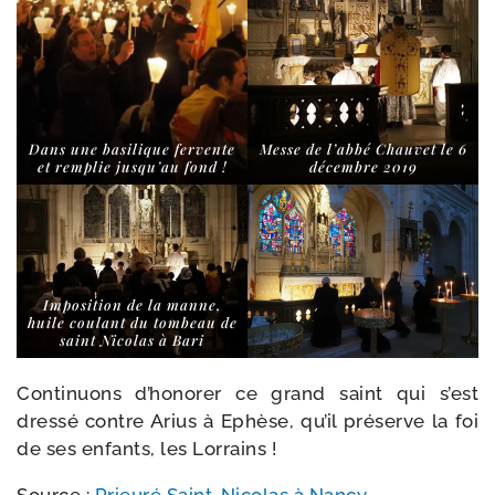
Dans une basi­lique fer­vente
Messe de l’ab­bé Chauvet le 6
et rem­plie jus­qu’au fond !
dé­cembre 2019
Imposition de la manne,
huile cou­lant du tom­beau de
saint Nicolas à Bari
Continuons d’honorer ce grand saint qui s’est
dres­sé contre Arius à Ephèse, qu’il pré­serve la foi
de ses enfants, les Lorrains !