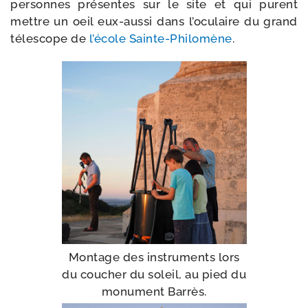
per­sonnes pré­sentes sur le site et qui purent
mettre un oeil eux-​aussi dans l’o­cu­laire du grand
téles­cope de
l’é­cole Sainte-​Philomène
.
Montage des ins­tru­ments lors
du cou­cher du soleil, au pied du
monu­ment Barrès.