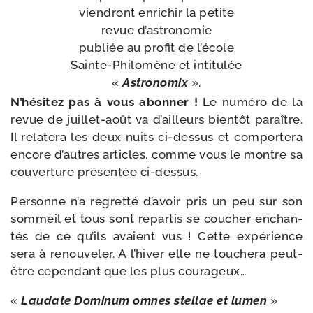
vien­dront enri­chir la petite
revue d’as­tro­no­mie
publiée au pro­fit de l’é­cole
Sainte-​Philomène et inti­tu­lée
«
Astronomix
».
N’hésitez pas à vous abon­ner !
Le numé­ro de la
revue de juillet-​août va d’ailleurs bien­tôt paraître.
Il rela­te­ra les deux nuits ci-​dessus et com­por­te­ra
encore d’autres articles, comme vous le montre sa
cou­ver­ture pré­sen­tée ci-dessus.
Personne n’a regret­té d’a­voir pris un peu sur son
som­meil et tous sont repar­tis se cou­cher enchan­
tés de ce qu’ils avaient vus ! Cette expé­rience
sera à renou­ve­ler. A l’hi­ver elle ne tou­che­ra peut-​
être cepen­dant que les plus courageux…
«
Laudate Dominum omnes stel­lae et lumen
»