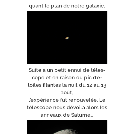
quant le plan de notre galaxie.
Suite à un petit ennui de téles­
cope et en rai­son du pic d’é­
toiles filantes la nuit du 12 au 13
août,
l’ex­pé­rience fut renou­ve­lée. Le
téles­cope nous dévoi­la alors les
anneaux de Saturne…