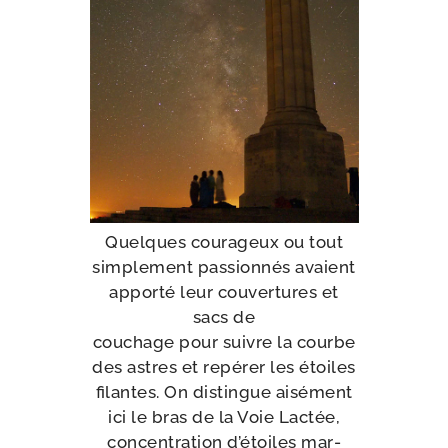
Quelques cou­ra­geux ou tout
sim­ple­ment pas­sion­nés avaient
appor­té leur cou­ver­tures et
sacs de
cou­chage pour suivre la courbe
des astres et repé­rer les étoiles
filantes. On dis­tingue aisé­ment
ici le bras de la Voie Lactée,
concen­tra­tion d’é­toiles mar­