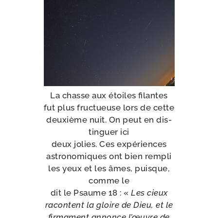
La chasse aux étoiles filantes
fut plus fruc­tueuse lors de cette
deuxième nuit. On peut en dis­
tin­guer ici
deux jolies. Ces expé­riences
astro­no­miques ont bien rem­pli
les yeux et les âmes, puisque,
comme le
dit le Psaume 18 : «
Les cieux
racontent la gloire de Dieu, et le
fir­ma­ment annonce l’œuvre de