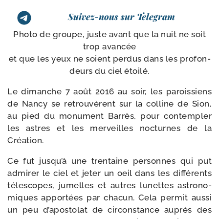
Suivez-nous sur Telegram
Photo de groupe, juste avant que la nuit ne soit
trop avan­cée
et que les yeux ne soient per­dus dans les pro­fon­
deurs du ciel étoilé.
Le dimanche 7 août 2016 au soir, les parois­siens
de Nancy se retrou­vèrent sur la col­line de Sion,
au pied du monu­ment Barrès, pour contem­pler
les astres et les mer­veilles noc­turnes de la
Création.
Ce fut jus­qu’à une tren­taine per­sonnes qui put
admi­rer le ciel et jeter un oeil dans les dif­fé­rents
téles­copes, jumelles et autres lunettes astro­no­
miques appor­tées par cha­cun. Cela per­mit aus­si
un peu d’a­pos­to­lat de cir­cons­tance auprès des