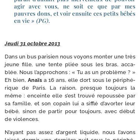
agir avec vous, ne soit ce que par mes
pauvres dons, et voir ensuite ces petits bébés
en vie
» (PG).
Jeudi 31 octobre 2013
Dans un bus pari­sien nous voyons mon­ter une très
jeune fille, une tente pliée sous les bras, acca­
blée. Nous l’approchons : « Tu as un pro­blème ? »
Eh bien,
Anaïs
a 16 ans, elle dort sous le péri­phé­
rique de Paris. La rai­son, presque tou­jours la
même : enceinte elle s’est trou­vé repous­sée par
sa famille, et son copain lui a sif­flé d’avorter leur
bébé, sinon de par­tir pour tou­jours, avec début
de violences.
N’ayant pas assez d’argent liquide, nous l’avons