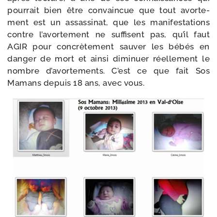
pour­rait bien être convain­cue que tout avor­te­
ment est un assas­si­nat, que les mani­fes­ta­tions
contre l’a­vor­te­ment ne suf­fisent pas, qu’il faut
AGIR pour concrè­te­ment sau­ver les bébés en
dan­ger de mort et ain­si dimi­nuer réel­le­ment le
nombre d’a­vor­te­ments. C’est ce que fait Sos
Mamans depuis 18 ans, avec vous.