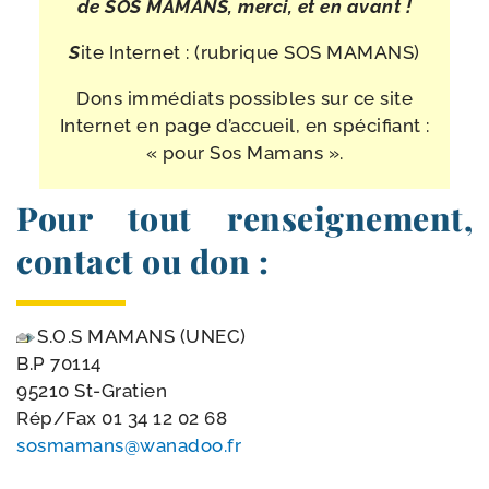
de SOS MAMANS, mer­ci, et en avant !
S
ite Internet : (rubrique SOS MAMANS)
Dons immé­diats pos­sibles sur ce site
Internet en page d’accueil, en spé­ci­fiant :
« pour Sos Mamans ».
Pour tout renseignement,
contact ou don :
S.O.S MAMANS (UNEC)
B.P 70114
95210 St-Gratien
Rép/​Fax
01 34 12 02 68
sosmamans@​wanadoo.​fr