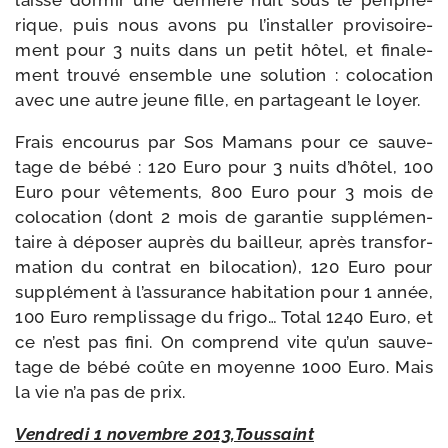
lais­sé dor­mir une der­nière nuit sous le péri­phé­
rique, puis nous avons pu l’installer pro­vi­soi­re­
ment pour 3 nuits dans un petit hôtel, et fina­le­
ment trou­vé ensemble une solu­tion : colo­ca­tion
avec une autre jeune fille, en par­ta­geant le loyer.
Frais encou­rus par Sos Mamans pour ce sau­ve­
tage de bébé : 120 Euro pour 3 nuits d’hôtel, 100
Euro pour vête­ments, 800 Euro pour 3 mois de
colo­ca­tion (dont 2 mois de garan­tie sup­plé­men­
taire à dépo­ser auprès du bailleur, après trans­for­
ma­tion du contrat en bilo­ca­tion), 120 Euro pour
sup­plé­ment à l’assurance habi­ta­tion pour 1 année,
100 Euro rem­plis­sage du fri­go… Total 1240 Euro, et
ce n’est pas fini. On com­prend vite qu’un sau­ve­
tage de bébé coûte en moyenne 1000 Euro. Mais
la vie n’a pas de prix.
Vendredi 1 novembre 2013,Toussaint