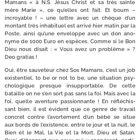
Mamans « à N.S. Jésus Christ et sa très sainte
mère Marie », ce qu’elles ont fait. Et boum –
incroyable ! – une lettre avec un chèque d’un
mon­tant très inha­bi­tuel est arri­vé hier matin par la
Poste, ain­si qu’une enve­loppe avec un don ano­
nyme de 1000 Euro en espèces. Comme si le Bon
Dieu nous disait : « Vous avez un pro­blème » ?
Deo gratias !
Oui, être sau­ve­teur chez Sos Mamans, c’est un job
exis­ten­tiel, to be or not to be, une situa­tion psy­
cho­lo­gique presque insup­por­table. De cette
bataille on ne s’en sort pas sans la foi. Mais avec la
foi, quelle aven­ture pas­sion­nante ! En réflé­chis­
sant bien, il est évident que ce genre de tra­vail
concret contre l’avortement d’un bébé se situe
aux bords de l’existence, entre le jour et la nuit, le
Bien et le Mal, la Vie et la Mort, Dieu et Satan.