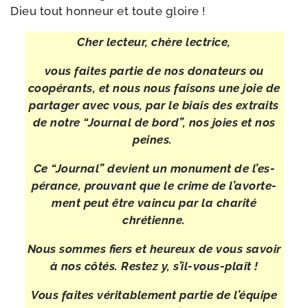
Dieu tout hon­neur et toute gloire !
Cher lec­teur, chère lectrice,
vous faites par­tie de nos dona­teurs ou
coopé­rants, et nous nous fai­sons une joie
de
par­ta­ger avec vous, par le biais des extraits
de notre “Journal de bord”,
nos joies et nos
peines.
Ce “Journal” devient un monu­ment de l’es­
pé­rance,
prou­vant que le crime de l’a­vor­te­
ment peut être vain­cu par la cha­ri­té
chrétienne.
Nous sommes fiers et heu­reux de vous savoir
à nos côtés. Restez y, s’il-​vous-​plaît !
Vous faites véri­ta­ble­ment par­tie de l’é­quipe