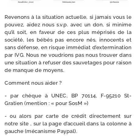
Revenons à la situa­tion actuelle, si jamais vous le
pou­vez, aidez nous s.v.p. avec un don, si minime
qu’il soit, en faveur de ces plus mépri­sés de la
socié­té, les bébés pas encore nés, inno­cents et
sans défense, en risque immé­diat d’ex­ter­mi­na­tion
par IVG. Nous ne vou­drions pas nous trou­ver dans
une situa­tion à refu­ser des sau­ve­tages pour rai­son
de manque de moyens.
Comment nous aider ?
- par chèque à UNEC, BP 70114, F‑95210 St-​
Gratien (men­tion : « pour SosM »)
- ou alors par carte de cré­dit direc­te­ment sur
notre site , sur la page d’ac­cueil dans la colonne à
gauche (méca­nisme Paypal).