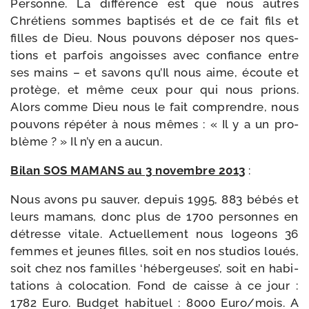
Personne. La dif­fé­rence est que nous autres
Chrétiens sommes bap­ti­sés et de ce fait fils et
filles de Dieu. Nous pou­vons dépo­ser nos ques­
tions et par­fois angoisses avec confiance entre
ses mains – et savons qu’Il nous aime, écoute et
pro­tège, et même ceux pour qui nous prions.
Alors comme Dieu nous le fait com­prendre, nous
pou­vons répé­ter à nous mêmes : « Il y a un pro­
blème ? » Il n’y en a aucun.
Bilan SOS MAMANS au 3 novembre 2013
:
Nous avons pu sau­ver, depuis 1995, 883 bébés et
leurs mamans, donc plus de 1700 per­sonnes en
détresse vitale. Actuellement nous logeons 36
femmes et jeunes filles, soit en nos stu­dios loués,
soit chez nos familles ‘héber­geuses’, soit en habi­
ta­tions à colo­ca­tion. Fond de caisse à ce jour :
1782 Euro. Budget habi­tuel : 8000 Euro/​mois. A