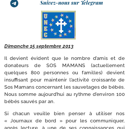
Suivez-nous sur Telegram
Dimanche 15 sep­tembre 2013
Il devient évident que le nombre d’a­mis et de
dona­teurs de SOS MAMANS (actuel­le­ment
quelques 800 per­sonnes ou familles) devient
insuf­fi­sant pour main­te­nir l’ac­ti­vi­té crois­sante de
Sos Mamans concer­nant les sau­ve­tages de bébés.
Nous somme aujourd’hui au rythme d’environ 100
bébés sau­vés par an.
Si cha­cun veuille bien pen­ser à uti­li­ser nos
« Journaux de bord » pour les com­mu­ni­quer,
après lec­ture, à une de ses connais­sances qui