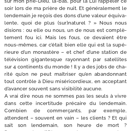
sur mon prie-​Dieu, là-​bas, pour la Lui rap­pe­ler ce
soir lors de ma prière de nuit. Et géné­ra­le­ment le
len­de­main je reçois des dons d’une valeur équi­va­
lente, quoi de plus (sur)naturel ? » Nous nous
disions : ou elle ou nous, un de nous est com­plè­
te­ment fou ici. Mais les fous, ce devaient être
nous-​mêmes, car c’était bien elle qui est la supé­
rieure d’un monas­tère – et chef d’une sta­tion de
télé­vi­sion gigan­tesque rayon­nant par satel­lites
sur 4 conti­nents du monde ! Il y a des jobs de cha­
ri­té qu’on ne peut maî­tri­ser qu’en aban­don­nant
tout contrôle à Dieu misé­ri­cor­dieux, en accep­tant
d’avancer sou­vent sans visi­bi­li­té aucune.
A vrai dire nous ne sommes pas les seuls à vivre
dans cette incer­ti­tude pré­caire du len­de­main.
Combien de com­mer­çants, par exemple,
attendent – sou­vent en vain – les clients ? Et qui
sait son len­de­main, son heure de mort ?