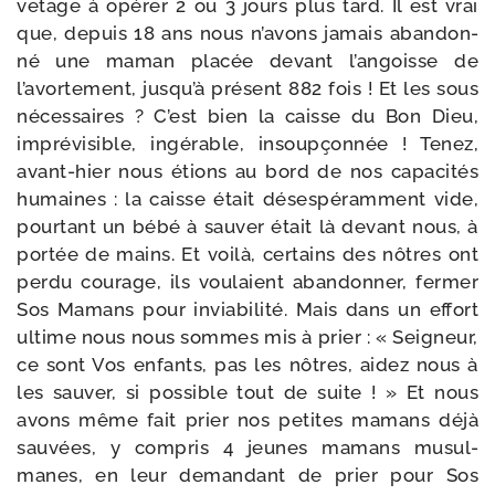
ve­tage à opé­rer 2 ou 3 jours plus tard. Il est vrai
que, depuis 18 ans nous n’avons jamais aban­don­
né une maman pla­cée devant l’angoisse de
l’avortement, jusqu’à pré­sent 882 fois ! Et les sous
néces­saires ? C’est bien la caisse du Bon Dieu,
impré­vi­sible, ingé­rable, insoup­çon­née ! Tenez,
avant-​hier nous étions au bord de nos capa­ci­tés
humaines : la caisse était déses­pé­ram­ment vide,
pour­tant un bébé à sau­ver était là devant nous, à
por­tée de mains. Et voi­là, cer­tains des nôtres ont
per­du cou­rage, ils vou­laient aban­don­ner, fer­mer
Sos Mamans pour invia­bi­li­té. Mais dans un effort
ultime nous nous sommes mis à prier : « Seigneur,
ce sont Vos enfants, pas les nôtres, aidez nous à
les sau­ver, si pos­sible tout de suite ! » Et nous
avons même fait prier nos petites mamans déjà
sau­vées, y com­pris 4 jeunes mamans musul­
manes, en leur deman­dant de prier pour Sos