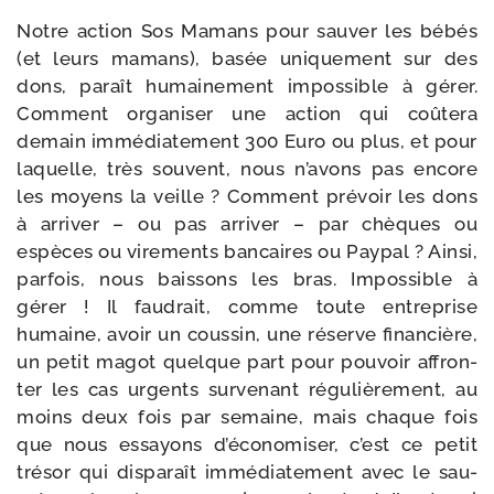
Notre action Sos Mamans pour sau­ver les bébés
(et leurs mamans), basée uni­que­ment sur des
dons, paraît humai­ne­ment impos­sible à gérer.
Comment orga­ni­ser une action qui coû­te­ra
demain immé­dia­te­ment 300 Euro ou plus, et pour
laquelle, très sou­vent, nous n’avons pas encore
les moyens la veille ? Comment pré­voir les dons
à arri­ver – ou pas arri­ver – par chèques ou
espèces ou vire­ments ban­caires ou Paypal ? Ainsi,
par­fois, nous bais­sons les bras. Impossible à
gérer ! Il fau­drait, comme toute entre­prise
humaine, avoir un cous­sin, une réserve finan­cière,
un petit magot quelque part pour pou­voir affron­
ter les cas urgents sur­ve­nant régu­liè­re­ment, au
moins deux fois par semaine, mais chaque fois
que nous essayons d’économiser, c’est ce petit
tré­sor qui dis­pa­raît immé­dia­te­ment avec le sau­