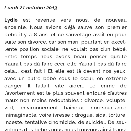
Lundi 21 octobre 2013
Lydie
est reve­nue vers nous, de nou­veau
enceinte. Nous avions déjà sau­vé son pre­mier
bébé il y a 8 ans, et ce sau­ve­tage avait eu pour
suite son divorce, car son mari, pour­tant en excel­
lente posi­tion sociale, ne vou­lait pas d’un bébé.
Entre temps nous avons beau pen­ser qu’elle
n’aurait pas dû faire ceci, elle n’aurait pas dû faire
cela…, c’est fait ! Et elle est là devant nos yeux,
avec un autre bébé sous le cœur, en extrême
dan­ger. Il fal­lait vite aider… Le crime de
l’avortement est le plus sou­vent entou­ré d’autres
maux non moins redou­tables : divorce, volup­té,
viol, envi­ron­ne­ment hai­neux, non-​souciance
inima­gi­nable, voire ivresse ; drogue, sida, tor­ture,
inceste, ten­ta­tive d’homicide, de sui­cide… De sau­
ve­teurs des bébés nous nous trou­vons ain­si trans­