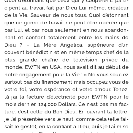
Quoi d’étonnant que ceux qui y coopèrent, par­ti­
cipent au tra­vail fait par Dieu Lui-​même, créa­teur
de la Vie, Sauveur de nous tous. Quoi d’étonnant
que ce genre de tra­vail ne peut être opé­rée que
par Lui, et par nous seule­ment en nous aban­don­
nant et confiant tota­le­ment entre les mains de
Dieu ? – La Mère Angelica, supé­rieure d’un
couvent béné­dic­tin et en même temps chef de la
plus grande chaîne de télé­vi­sion pri­vée du
monde, EWTN en USA, nous avait dit au début de
notre enga­ge­ment pour la Vie : « Ne vous sou­ciez
sur­tout pas du finan­ce­ment mais occu­pez vous de
votre foi, votre espé­rance et votre amour. Tenez,
là j’ai la fac­ture d’électricité pour EWTN pour le
mois der­nier, 124.000 Dollars. Ce n’est pas ma fac­
ture, c’est celle du Bon Dieu. En ouvrant la lettre,
je l’ai pré­sen­tée vers le haut, comme cela (elle fai­
sait le geste), en la confiant à Dieu, puis je l’ai mise