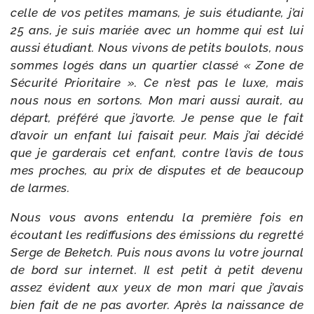
celle de vos petites mamans, je suis étu­diante, j’ai
25 ans, je suis mariée avec un homme qui est lui
aus­si étu­diant. Nous vivons de petits bou­lots, nous
sommes logés dans un quar­tier clas­sé « Zone de
Sécurité Prioritaire ». Ce n’est pas le luxe, mais
nous nous en sor­tons. Mon mari aus­si aurait, au
départ, pré­fé­ré que j’a­vorte. Je pense que le fait
d’a­voir un enfant lui fai­sait peur. Mais j’ai déci­dé
que je gar­de­rais cet enfant, contre l’a­vis de tous
mes proches, au prix de dis­putes et de beau­coup
de larmes.
Nous vous avons enten­du la pre­mière fois en
écou­tant les redif­fu­sions des émis­sions du regret­té
Serge de Beketch. Puis nous avons lu votre jour­nal
de bord sur inter­net. Il est petit à petit deve­nu
assez évident aux yeux de mon mari que j’a­vais
bien fait de ne pas avor­ter. Après la nais­sance de