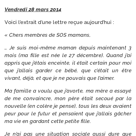
Vendredi 28 mars 2014
Voici l’extrait d’une lettre reçue aujourd’hui :
« Chers membres de SOS mamans,
… Je suis moi-​même maman depuis main­te­nant 3
mois (ma fille est née le 27 décembre). Quand j’ai
appris que j’é­tais enceinte, il était cer­tain pour moi
que j’al­lais gar­der ce bébé, que c’é­tait un être
vivant, déjà, et que je ne pou­vais que l’aimer.
Ma famille a vou­lu que j’a­vorte, ma mère a essayé
de me convaincre, mon père était secoué par la
nou­velle (en colère je pense), tous les deux avaient
peur pour le futur et pen­saient que j’al­lais gâcher
ma vie en gar­dant cette petite fille.
Je n’ai pas une situa­tion sociale aus­si dure que