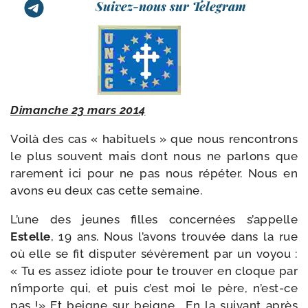
Suivez-nous sur Telegram
Dimanche 23 mars 2014
Voilà des cas « habi­tuels » que nous ren­con­trons
le plus sou­vent mais dont nous ne par­lons que
rare­ment ici pour ne pas nous répé­ter. Nous en
avons eu deux cas cette semaine.
L’une des jeunes filles concer­nées s’appelle
Estelle
, 19 ans. Nous l’avons trou­vée dans la rue
où elle se fit dis­pu­ter sévè­re­ment par un voyou :
« Tu es assez idiote pour te trou­ver en cloque par
n’importe qui, et puis c’est moi le père, n’est-ce
pas !» Et beigne sur beigne… En la sui­vant après