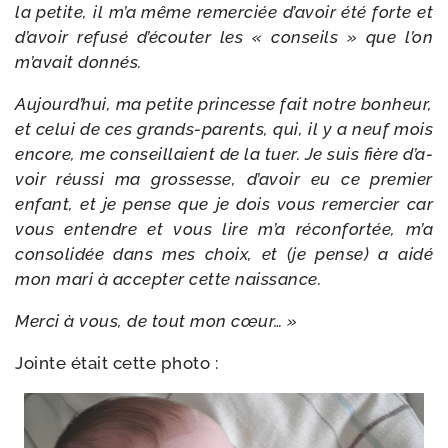
la petite, il m’a même remer­ciée d’a­voir été forte et
d’a­voir refu­sé d’é­cou­ter les « conseils » que l’on
m’a­vait donnés.
Aujourd’hui, ma petite prin­cesse fait notre bon­heur,
et celui de ces grands-​parents, qui, il y a neuf mois
encore, me conseillaient de la tuer. Je suis fière d’a­
voir réus­si ma gros­sesse, d’a­voir eu ce pre­mier
enfant, et je pense que je dois vous remer­cier car
vous entendre et vous lire m’a récon­for­tée, m’a
conso­li­dée dans mes choix, et (je pense) a aidé
mon mari à accep­ter cette naissance.
Merci à vous, de tout mon cœur… »
Jointe était cette photo :