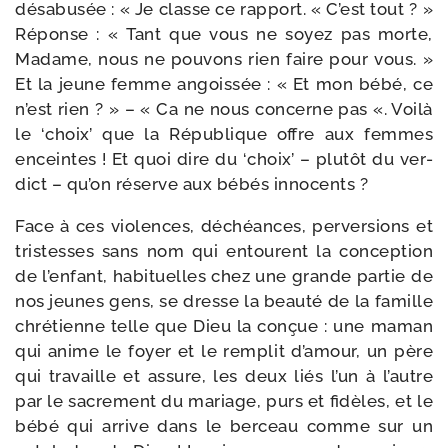
désa­bu­sée : « Je classe ce rap­port. « C’est tout ? »
Réponse : « Tant que vous ne soyez pas morte,
Madame, nous ne pou­vons rien faire pour vous. »
Et la jeune femme angois­sée : « Et mon bébé, ce
n’est rien ? » – « Ca ne nous concerne pas «. Voilà
le ‘choix’ que la République offre aux femmes
enceintes ! Et quoi dire du ‘choix’ – plu­tôt du ver­
dict – qu’on réserve aux bébés innocents ?
Face à ces vio­lences, déchéances, per­ver­sions et
tris­tesses sans nom qui entourent la concep­tion
de l’enfant, habi­tuelles chez une grande par­tie de
nos jeunes gens, se dresse la beau­té de la famille
chré­tienne telle que Dieu la conçue : une maman
qui anime le foyer et le rem­plit d’amour, un père
qui tra­vaille et assure, les deux liés l’un à l’autre
par le sacre­ment du mariage, purs et fidèles, et le
bébé qui arrive dans le ber­ceau comme sur un