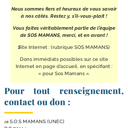
Nous sommes fiers et heu­reux de vous savoir
à nos côtés. Restez y, s’il-​vous-​plaît !
Vous faites véri­ta­ble­ment par­tie de l’é­quipe
de SOS MAMANS, mer­ci, et en avant !
S
ite Internet : (rubrique SOS MAMANS)
Dons immé­diats pos­sibles sur ce site
Internet en page d’accueil, en spé­ci­fiant :
« pour Sos Mamans ».
Pour tout renseignement,
contact ou don :
S.O.S MAMANS (UNEC)