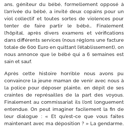
ans, géni­teur du bébé, for­mel­le­ment oppo­sé à
l’arrivée du bébé, a invi­té deux copains pour un
viol col­lec­tif et toutes sortes de vio­lences pour
ten­ter de faire par­tir le bébé… Finalement
l’hôpital, après divers exa­mens et véri­fi­ca­tions
dans dif­fé­rents ser­vices (nous réglons une fac­ture
totale de 600 Euro en quit­tant l’établissement), on
nous annonce que le bébé qui a 6 semaines est
sain et sauf.
Après cette his­toire hor­rible nous avons pu
convaincre la jeune maman de venir avec nous à
la police pour dépo­ser plainte, en dépit de ses
craintes de repré­sailles de la part des voyous.
Finalement au com­mis­sa­riat ils l’ont lon­gue­ment
enten­due. On peut ima­gi­ner faci­le­ment la fin de
leur dia­logue : « Et qu’est-ce que vous faites
main­te­nant avec ma dépo­si­tion ? » La gen­darme,