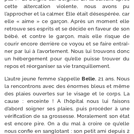
cette alter­ca­tion vio­lente, nous avons pu
l’approcher et la cal­mer. Elle était déses­pé­rée, car
elle « aime » ce gar­çon. Après un moment elle
retrouve ses esprits et se décide en faveur de son
bébé, et contre le gar­çon, mais elle risque de
cou­rir encore der­rière ce voyou et se faire entraî­
ner par lui à l’avortement. Nous lui trou­vons donc
un héber­ge­ment pour qu’elle puisse trou­ver du
repos et réor­ga­ni­ser sa vie tranquillement.
L’autre jeune femme s’appelle
Belle
, 21 ans. Nous
la ren­con­trons avec des énormes bleus et même
des plaies ouvertes sur le visage et le corps. La
cause : enceinte ! A l’hôpital nous lui fai­sons
d’abord soi­gner ses plaies, puis pro­cé­der à une
véri­fi­ca­tion de sa gros­sesse. Moralement son état
est encore pire. On a du mal à croire ce qu’elle
nous confie en san­glo­tant : son petit ami depuis 2