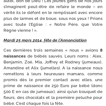
autel, don de Dieu ! Les jeunes gens de nos jours
s’imaginent peut-​être de refaire le monde – en
véri­té ils le défont en le rem­plis­sant avec encore
plus de larmes et de boue, sous nos yeux ! Prions
avec toute l’Eglise : « Notre Père, que Votre
Règne vienne ! ».
Mardi 25 mars 2014, fête de l’Annonciation
Ces der­nières trois semaines « nous » avions
8
nais­sances
de bébés sau­vés. Leurs noms : Alex,
Benjamin, Zoé, Mia, Joffrey et Rodney (jumeaux),
Amandine et Alix (jumelles). A la nais­sance nous
remet­tons à leurs heu­reuses mamans, comme
pro­mis dès le pre­mier contact avec elles, une
prime de nais­sance de 250 Euro par bébé (donc
500 E en cas de jumeaux), ain­si qu’un bou­quet de
fleurs, des cho­co­lats et la pre­mière peluche pour
bébé. C’est chaque fois la fête.