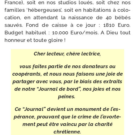
France), soit en nos stu­dios loués, soit chez nos
familles ‘héber­geuses’, soit en habi­ta­tions à colo­
ca­tion, en atten­dant la nais­sance de 40 bébés
sau­vés. Fond de caisse à ce jour : 1810 Euro.
Budget habi­tuel : 10.000 Euro/​mois. A Dieu tout
hon­neur et toute gloire !
Cher lec­teur, chère lectrice,
vous faites par­tie de nos dona­teurs ou
coopé­rants, et nous nous fai­sons une joie
de
par­ta­ger avec vous, par le biais des extraits
de notre “Journal de bord”,
nos joies et nos
peines.
Ce “Journal” devient un monu­ment de l’es­
pé­rance,
prou­vant que le crime de l’a­vor­te­
ment peut être vain­cu par la cha­ri­té
chrétienne.