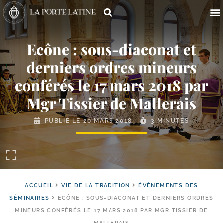
Ecône : sous-​diaconat et
derniers ordres mineurs
conférés le 17 mars 2018 par
Mgr Tissier de Mallerais
PUBLIÉ LE
20 MARS 2018
3 MINUTES
ACCUEIL
VIE DE LA TRADITION
ÉVÉNEMENTS DES
SÉMINAIRES
ECÔNE : SOUS-​DIACONAT ET DERNIERS ORDRES
MINEURS CONFÉRÉS LE 17 MARS 2018 PAR MGR TISSIER DE
MALLERAIS