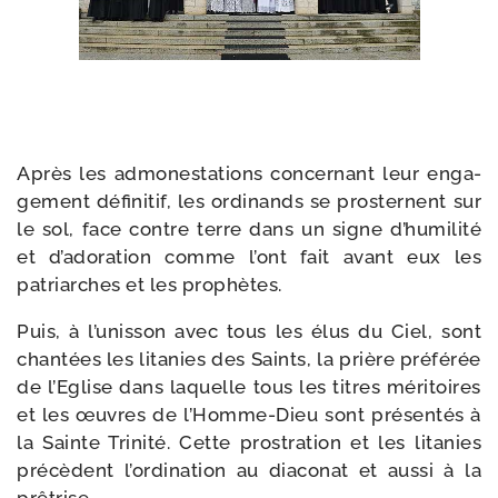
Après les admo­nes­ta­tions concer­nant leur enga­
ge­ment défi­ni­tif, les ordi­nands se pros­ternent sur
le sol, face contre terre dans un signe d’hu­mi­li­té
et d’a­do­ra­tion comme l’ont fait avant eux les
patriarches et les prophètes.
Puis, à l’u­nis­son avec tous les élus du Ciel, sont
chan­tées les lita­nies des Saints, la prière pré­fé­rée
de l’Eglise dans laquelle tous les titres méri­toires
et les œuvres de l’Homme-​Dieu sont pré­sen­tés à
la Sainte Trinité.
Cette pros­tra­tion et les lita­nies
pré­cèdent l’or­di­na­tion au dia­co­nat et aus­si à la