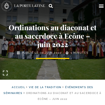
Ordinations au diaconat et
au sacerdoce à Ecône –
juin 2022
PUBLIÉ LE
30 JUIN 2022
1 MINUTES
ACCUEIL
VIE DE LA TRADITION
ÉVÉNEMENTS DES
SÉMINAIRES
ORDINATIONS AU DIACONAT ET AU SACERDOCE À
ECÔNE – JUIN 2022