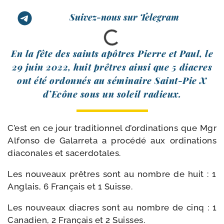
Suivez-nous sur Telegram
En la fête des saints apôtres Pierre et Paul, le
29 juin 2022, huit prêtres ain­si que 5 diacres
ont été ordon­nés au sémi­naire Saint-​Pie X
d’Ecône sous un soleil radieux.
C’est en ce jour tra­di­tion­nel d’ordinations que Mgr
Alfonso de Galarreta a pro­cé­dé aux ordi­na­tions
dia­co­nales et sacerdotales.
Les nou­veaux prêtres sont au nombre de huit : 1
Anglais, 6 Français et 1 Suisse.
Les nou­veaux diacres sont au nombre de cinq : 1
Canadien, 2 Français et 2 Suisses.