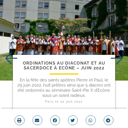
ORDINATIONS AU DIACONAT ET AU
SACERDOCE À ECÔNE – JUIN 2022
En la fête des saints apôtres Pierre et Paul, le
29 juin 2022, huit prêtres ainsi que 5 diacres ont
été ordonnés au séminaire Saint-Pie X d’Ecône
sous un soleil radieux.
Paru le
30 juin 2022