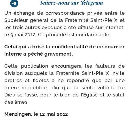
Suivez-nous sur Telegram
Un échange de cor­res­pon­dance pri­vée entre le
Supérieur géné­ral de la Fraternité Saint-​Pie X et
les trois autres évêques a été dif­fu­sé sur Internet,
le 9 mai 2012. Ce pro­cé­dé est condamnable.
Celui qui a bri­sé la confi­den­tia­li­té de ce cour­rier
interne a péché gravement.
Cette publi­ca­tion encou­ra­ge­ra les fau­teurs de
divi­sion aux­quels la Fraternité Saint-​Pie X invite
prêtres et fidèles à ne répondre que par une
prière redou­blée, afin que la seule volon­té de
Dieu se fasse, pour le bien de l’Eglise et le salut
des âmes.
Menzingen, le 12 mai 2012