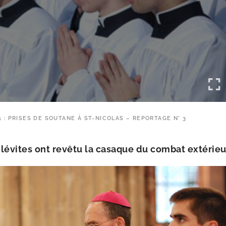
1 : PRISES DE SOUTANE À ST-NICOLAS – REPORTAGE N° 3
lévites ont revê­tu la casaque du com­bat exté­rieu