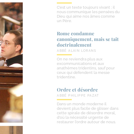
C’est un texte toujours vivant ; il
nous communique les pensées du
Dieu qui aime nos âmes comme
un Père.
Rome condamne
canoniquement, mais se tait
doctrinalement
ABBÉ ALAIN LORANS
On ne reviendra plus aux
excommunications et aux
anathèmes tridentins, sauf pour
ceux qui défendent la messe
tridentine.
Ordre et désordre
ABBÉ PHILIPPE PAZAT
Dans un monde moderne il
devient plus facile de glisser dans
cette spirale de désordre moral,
d’où la nécessité urgente de
restaurer l’ordre autour de nous.