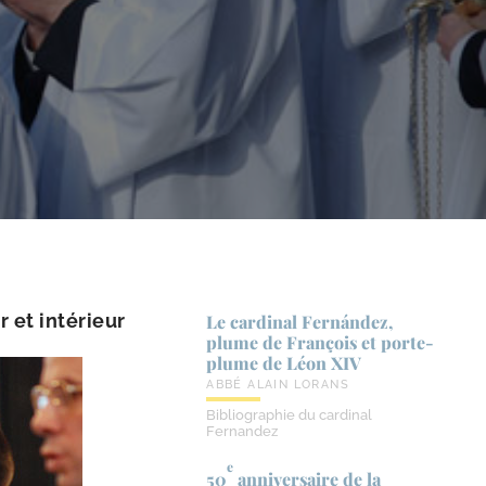
r et intérieur
Le cardinal Fernández,
plume de François et porte-​
plume de Léon XIV
ABBÉ ALAIN LORANS
Bibliographie du cardinal
Fernandez
e
50
anniversaire de la