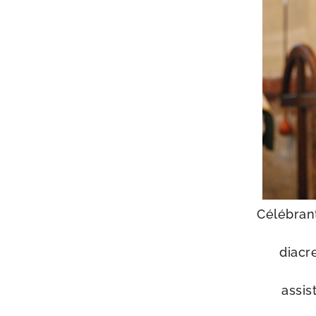
Célébran
diacre
assis