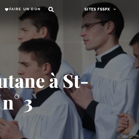
FAIRE UN DON
SITES FSSPX
utane à St-​
n° 3