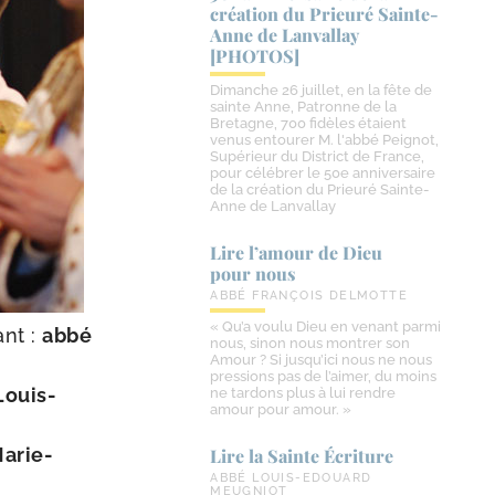
création du Prieuré Sainte-​
Anne de Lanvallay
[PHOTOS]
Dimanche 26 juillet, en la fête de
sainte Anne, Patronne de la
Bretagne, 700 fidèles étaient
venus entourer M. l'abbé Peignot,
Supérieur du District de France,
pour célébrer le 50e anniversaire
de la création du Prieuré Sainte-
Anne de Lanvallay
Lire l’amour de Dieu
pour nous
ABBÉ FRANÇOIS DELMOTTE
« Qu’a voulu Dieu en venant parmi
ant :
abbé
nous, sinon nous montrer son
Amour ? Si jusqu’ici nous ne nous
pressions pas de l’aimer, du moins
ouis-​
ne tardons plus à lui rendre
amour pour amour. »
arie-​
Lire la Sainte Écriture
ABBÉ LOUIS-EDOUARD
MEUGNIOT