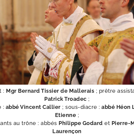
t :
Mgr Bernard Tissier de Mallerais
; prêtre assis­t
Patrick Troadec
;
 :
abbé Vincent Callier
; sous-​diacre :
abbé Héon L
Etienne
;
­tants au trône : abbés
Philippe Godard
et
Pierre-​M
Laurençon