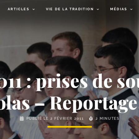
ARTICLES
VIE DE LA TRADITION
MÉDIAS
011 : prises de so
olas – Reportage 
PUBLIÉ LE
2 FÉVRIER 2011
2 MINUTES