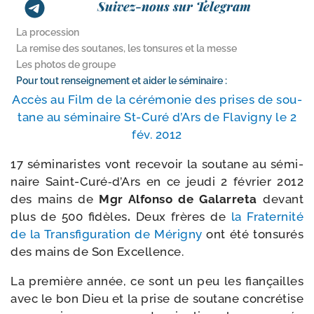
Suivez-nous sur Telegram
La procession
La remise des soutanes, les tonsures et la messe
Les photos de groupe
Pour tout renseignement et aider le séminaire :
Accès au Film de la céré­mo­nie des prises de sou­
tane au sémi­naire St-​Curé d’Ars de Flavigny le 2
fév. 2012
17 sémi­na­ristes vont rece­voir la sou­tane au sémi­
naire Saint-Curé‑d’Ars en ce jeu­di 2 février 2012
des mains de
Mgr Alfonso de Galarreta
devant
plus de 500 fidèles
.
Deux frères de
la Fraternité
de la Transfiguration de Mérigny
ont été ton­su­rés
des mains de Son Excellence.
La pre­mière année, ce sont un peu les fian­çailles
avec le bon Dieu et la prise de sou­tane concré­tise