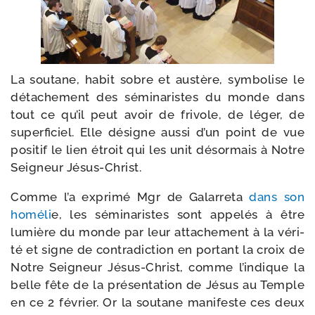
La sou­tane, habit sobre et aus­tère, sym­bo­lise le
déta­che­ment des sémi­na­ristes du monde dans
tout ce qu’il peut avoir de fri­vole, de léger, de
super­fi­ciel. Elle désigne aus­si d’un point de vue
posi­tif le lien étroit qui les unit désor­mais à Notre
Seigneur Jésus-Christ.
Comme l’a expri­mé Mgr de Galarreta
dans son
homé­li
e, les sémi­na­ristes sont appe­lés à être
lumière du monde par leur atta­che­ment à la véri­
té et signe de contra­dic­tion en por­tant la croix de
Notre Seigneur Jésus-​Christ, comme l’indique la
belle fête de la pré­sen­ta­tion de Jésus au Temple
en ce 2 février. Or la sou­tane mani­feste ces deux