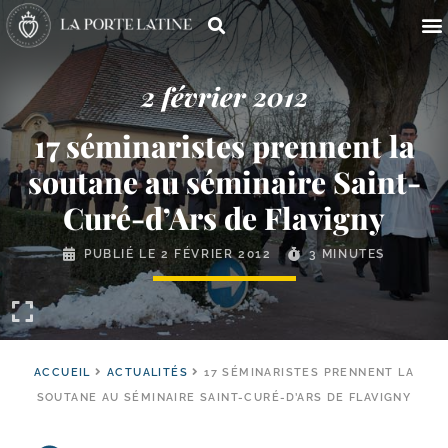
2 février 2012
17 séminaristes prennent la
soutane au séminaire Saint-​
Curé-​d’Ars de Flavigny
PUBLIÉ LE
2 FÉVRIER 2012
3 MINUTES
ACCUEIL
ACTUALITÉS
17 SÉMINARISTES PRENNENT LA
SOUTANE AU SÉMINAIRE SAINT-CURÉ-D’ARS DE FLAVIGNY