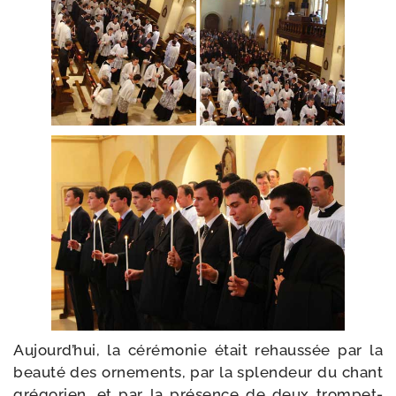
Aujourd’hui, la céré­mo­nie était rehaus­sée par la
beau­té des orne­ments, par la splen­deur du chant
gré­go­rien, et par la pré­sence de deux trom­pet­