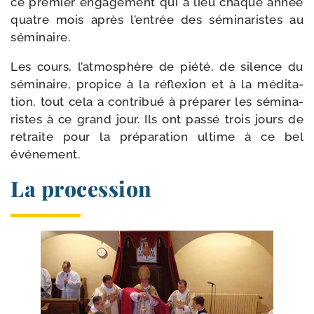
ce pre­mier enga­ge­ment qui a lieu chaque année
quatre mois après l’entrée des sémi­na­ristes au
séminaire.
Les cours, l’atmosphère de pié­té, de silence du
sémi­naire, pro­pice à la réflexion et à la médi­ta­
tion, tout cela a contri­bué à pré­pa­rer les sémi­na­
ristes à ce grand jour. Ils ont pas­sé trois jours de
retraite pour la pré­pa­ra­tion ultime à ce bel
événement.
La procession