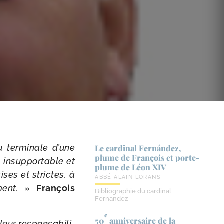
 ter­mi­nale d’une
Le cardinal Fernández,
plume de François et porte-​
 insup­por­table et
plume de Léon XIV
ises et strictes, à
ABBÉ ALAIN LORANS
­ment.
»
François
Bibliographie du cardinal
Fernandez
e
50
anniversaire de la
r res­pon­sa­bi­li­