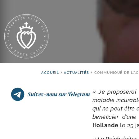
ACCUEIL
ACTUALITÉS
COMMUNIQUÉ DE L’ACI
«
Je pro­po­se­r
Suivez-nous sur Telegram
mala­die incu­rabl
qui ne peut être a
béné­fi­cier d’un
Hollande
le 25 j
«
Le Reichsleiter 