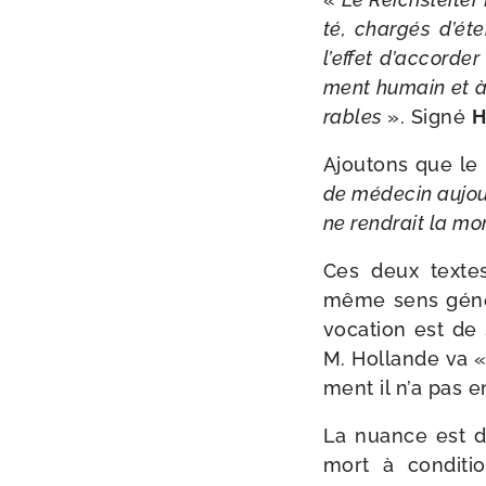
té, char­gés d’é­te
l’ef­fet d’ac­cor­
ment humain et à 
rables
». Signé
H
Ajoutons que le
de méde­cin aujour
ne ren­drait la mo
Ces deux textes, 
même sens géné­r
voca­tion est de 
M. Hollande va 
ment il n’a pas en
La nuance est do
mort à condi­ti