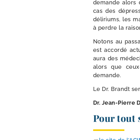
demande alors qu’
cas des dépres­si
déli­riums, les 
à perdre la rai­s
Notons au pas­sa
est accor­dé actu
aura des méde­ci
alors que ceux-
demande.
Le Dr. Brandt se
Dr. Jean-​Pierre
Pour tout 