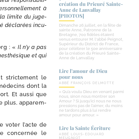
création du Prieuré Sainte-​
er­son­nel­le­ment à
Anne de Lanvallay
[PHOTOS]
 la limite du juge­
é décla­rées incu­
Dimanche 26 juillet, en la fête de
sainte Anne, Patronne de la
Bretagne, 700 fidèles étaient
venus entourer M. l'abbé Peignot,
Supérieur du District de France,
erg : «
Il n’y a pas
pour célébrer le 50e anniversaire
de la création du Prieuré Sainte-
es­thé­sique et qui
Anne de Lanvallay
Lire l’amour de Dieu
pour nous
t stric­te­ment le
ABBÉ FRANÇOIS DELMOTTE
méde­cins dont la
« Qu’a voulu Dieu en venant parmi
ort. Et aus­si que
nous, sinon nous montrer son
Amour ? Si jusqu’ici nous ne nous
 De plus, appa­rem­
pressions pas de l’aimer, du moins
ne tardons plus à lui rendre
amour pour amour. »
e voter l’acte de
Lire la Sainte Écriture
ne concer­née le
ABBÉ LOUIS-EDOUARD
MEUGNIOT