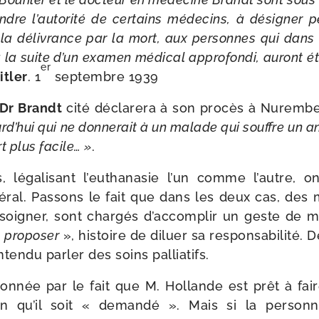
ndre l’au­to­ri­té de cer­tains méde­cins, à dési­gner p
der la déli­vrance par la mort, aux per­sonnes qui dans
la suite d’un exa­men médi­cal appro­fon­di, auront ét
er
itler
. 1
sep­tembre 1939
Dr Brandt
cité décla­re­ra à son pro­cès à Nuremb
d’­hui qui ne don­ne­rait à un malade qui souffre un an
rt plus facile… »
.
léga­li­sant l’eu­tha­na­sie l’un comme l’autre, on
al. Passons le fait que dans les deux cas, des 
soi­gner, sont char­gés d’ac­com­plir un geste de m
«
pro­po­ser
», his­toire de diluer sa res­pon­sa­bi­li­té.
ten­du par­ler des soins palliatifs.
n­née par le fait que M. Hollande est prêt à fair
on qu’il soit « deman­dé ». Mais si la per­son