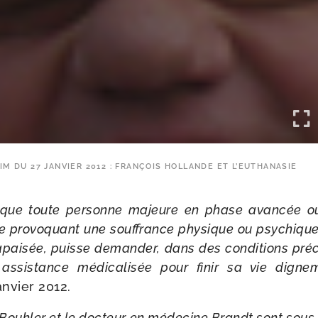
M DU 27 JANVIER 2012 : FRANÇOIS HOLLANDE ET L’EUTHANASIE
ai que toute per­sonne majeure en phase avan­cée ou
e pro­vo­quant une souf­france phy­sique ou psy­chique
pai­sée, puisse deman­der, dans des condi­tions pré­c
e assis­tance médi­ca­li­sée pour finir sa vie digne
an­vier 2012.
Bouhler et le doc­teur en méde­cine Brandt sont sous leu