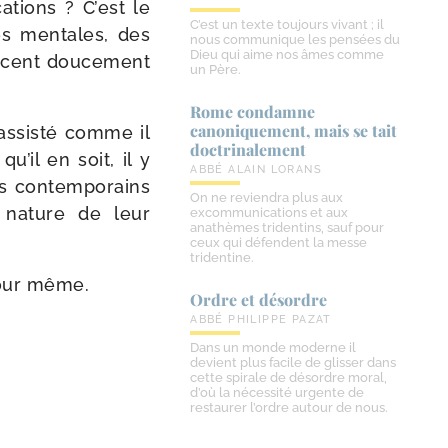
a­tions ? C’est le
C’est un texte toujours vivant ; il
ies men­tales, des
nous communique les pensées du
Dieu qui aime nos âmes comme
ncent dou­ce­ment
un Père.
Rome condamne
canoniquement, mais se tait
assis­té comme il
doctrinalement
u’il en soit, il y
ABBÉ ALAIN LORANS
s contem­po­rains
On ne reviendra plus aux
a nature de leur
excommunications et aux
anathèmes tridentins, sauf pour
ceux qui défendent la messe
tridentine.
jour même.
Ordre et désordre
ABBÉ PHILIPPE PAZAT
Dans un monde moderne il
devient plus facile de glisser dans
cette spirale de désordre moral,
d’où la nécessité urgente de
restaurer l’ordre autour de nous.