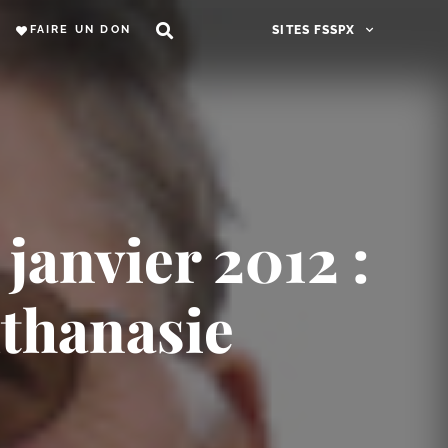
FAIRE UN DON
SITES FSSPX
anvier 2012 :
uthanasie