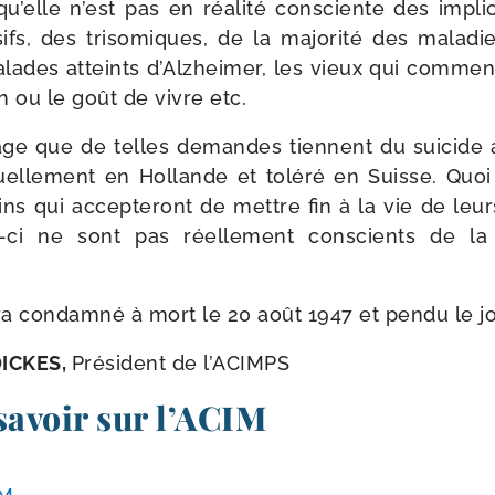
elle n’est pas en réa­li­té consciente des impli­c
fs, des tri­so­miques, de la majo­ri­té des mala­d
malades atteints d’Alzheimer, les vieux qui com­me
on ou le goût de vivre etc.
ge que de telles demandes tiennent du sui­cide 
el­le­ment en Hollande et tolé­ré en Suisse. Quoi q
ns qui accep­te­ront de mettre fin à la vie de leur
​ci ne sont pas réel­le­ment conscients de l
ra condam­né à mort le 20 août 1947 et pen­du le 
 DICKES,
Président de l’ACIMPS
savoir sur l’ACIM