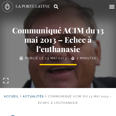
Communiqué ACIM du 13
mai 2013 – Echec à
l’euthanasie
PUBLIÉ LE
13 MAI 2013
2 MINUTES
ACCUEIL
ACTUALITÉS
COMMUNIQUÉ ACIM DU 13 MAI 2013 –
ECHEC À L’EUTHANASIE