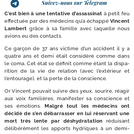
Suivez-nous sur Telegram
C’est bien à une ten­ta­tive d’assassinat
à petit feu
effec­tuée par des méde­cins qu’a échap­pé
Vincent
Lambert
grâce à sa famille avec laquelle nous
avions eu des contacts.
Ce gar­çon de 37 ans vic­time d’un acci­dent il y a
quatre ans et demi était consi­dé­ré comme dans
le coma. Cet état se défi­nit comme étant la dis­pa­
ri­tion de la vie de rela­tion (avec l’extérieur et
l’entourage), et la perte de la conscience.
Or Vincent pou­vait suivre des yeux, sou­rire, réagir
aux voix fami­lières, mani­fes­ter sa conscience et
ses émo­tions.
Malgré tout les méde­cins ont
déci­dé de s’en débar­ras­ser en lui réser­vant une
mort très lente par déshy­dra­ta­tion
rédui­sant
déli­bé­ré­ment les apports hydriques à un demi-​