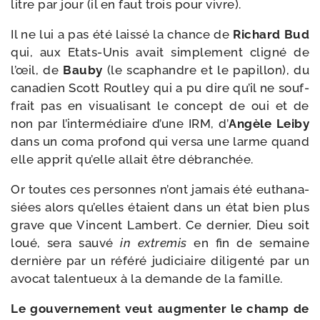
litre par jour (il en faut trois pour vivre).
Il ne lui a pas été lais­sé la chance de
Richard Bud
qui, aux Etats-​Unis avait sim­ple­ment cli­gné de
l’œil, de
Bauby
(le sca­phandre et le papillon), du
cana­dien Scott Routley qui a pu dire qu’il ne souf­
frait pas en visua­li­sant le concept de oui et de
non par l’intermédiaire d’une IRM, d’
Angèle Leiby
dans un coma pro­fond qui ver­sa une larme quand
elle apprit qu’elle allait être débranchée.
Or toutes ces per­sonnes n’ont jamais été eutha­na­
siées alors qu’elles étaient dans un état bien plus
grave que Vincent Lambert. Ce der­nier, Dieu soit
loué, sera sau­vé
in extre­mis
en fin de semaine
der­nière par un réfé­ré judi­ciaire dili­gen­té par un
avo­cat talen­tueux à la demande de la famille.
Le gou­ver­ne­ment veut aug­men­ter le champ de