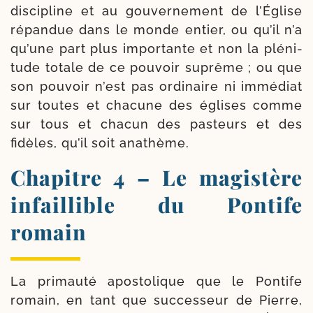
dis­ci­pline et au gou­ver­ne­ment de l’Église
répan­due dans le monde entier, ou qu’il n’a
qu’une part plus impor­tante et non la plé­ni­
tude totale de ce pou­voir suprême ; ou que
son pou­voir n’est pas ordi­naire ni immé­diat
sur toutes et cha­cune des églises comme
sur tous et cha­cun des pas­teurs et des
fidèles, qu’il soit anathème.
Chapitre 4 – Le magistère
infaillible du Pontife
romain
La pri­mau­té apos­to­lique que le Pontife
romain, en tant que suc­ces­seur de Pierre,