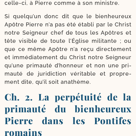
celle-​ci, à Pierre comme à son ministre.
Si quel­qu’un donc dit que le bien­heu­reux
Apôtre Pierre n’a pas été éta­bli par le Christ
notre Seigneur chef de tous les Apôtres et
tête visible de toute l’Église mili­tante ; ou
que ce même Apôtre n’a reçu direc­te­ment
et immé­dia­te­ment du Christ notre Seigneur
qu’une pri­mau­té d’hon­neur et non une pri­
mau­té de juri­dic­tion véri­table et pro­pre­
ment dite, qu’il soit anathème.
Ch. 2. La perpétuité de la
primauté du bienheureux
Pierre dans les Pontifes
romains