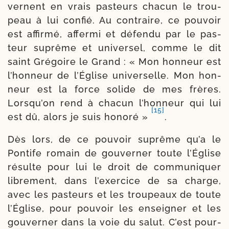
vernent en vrais pas­teurs cha­cun le trou­
peau à lui confié. Au contraire, ce pou­voir
est affir­mé, affer­mi et défen­du par le pas­
teur suprême et uni­ver­sel, comme le dit
saint Grégoire le Grand : « Mon hon­neur est
l’hon­neur de l’Église uni­ver­selle. Mon hon­
neur est la force solide de mes frères.
Lorsqu’on rend à cha­cun l’hon­neur qui lui
[15]
est dû, alors je suis hono­ré »
.
Dès lors, de ce pou­voir suprême qu’a le
Pontife romain de gou­ver­ner toute l’Église
résulte pour lui le droit de com­mu­ni­quer
libre­ment, dans l’exer­cice de sa charge,
avec les pas­teurs et les trou­peaux de toute
l’Église, pour pou­voir les ensei­gner et les
gou­ver­ner dans la voie du salut. C’est pour­