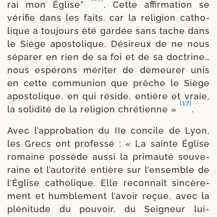
rai mon Église”
. Cette affir­ma­tion se
véri­fie dans les faits, car la reli­gion catho­
lique a tou­jours été gar­dée sans tache dans
le Siège apos­to­lique. Désireux de ne nous
sépa­rer en rien de sa foi et de sa doc­trine…
nous espé­rons méri­ter de demeu­rer unis
en cette com­mu­nion que prêche le Siège
apos­to­lique, en qui réside, entière et vraie,
[17]
la soli­di­té de la reli­gion chré­tienne »
.
Avec l’ap­pro­ba­tion du IIe concile de Lyon,
les Grecs ont pro­fes­sé : « La sainte Église
romaine pos­sède aus­si la pri­mau­té sou­ve­
raine et l’au­to­ri­té entière sur l’en­semble de
l’Église catho­lique. Elle recon­naît sin­cè­re­
ment et hum­ble­ment l’a­voir reçue, avec la
plé­ni­tude du pou­voir, du Seigneur lui-​