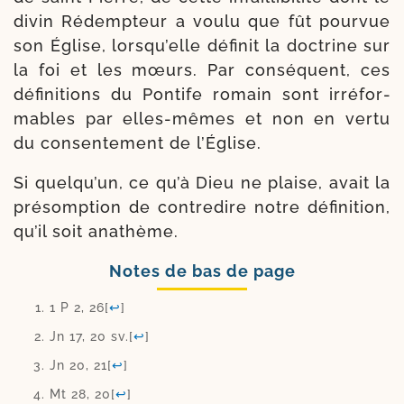
divin Rédempteur a vou­lu que fût pour­vue
son Église, lors­qu’elle défi­nit la doc­trine sur
la foi et les mœurs. Par consé­quent, ces
défi­ni­tions du Pontife romain sont irré­for­
mables par elles-​mêmes et non en ver­tu
du consen­te­ment de l’Église.
Si quel­qu’un, ce qu’à Dieu ne plaise, avait la
pré­somp­tion de contre­dire notre défi­ni­tion,
qu’il soit anathème.
Notes de bas de page
1 P 2, 26
[
↩
]
Jn 17, 20 sv.
[
↩
]
Jn 20, 21
[
↩
]
Mt 28, 20
[
↩
]