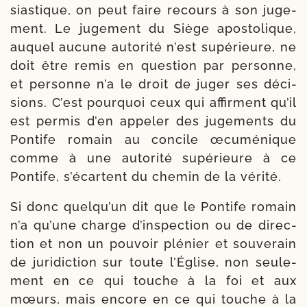
sias­tique, on peut faire recours à son juge­
ment. Le juge­ment du Siège apos­to­lique,
auquel aucune auto­ri­té n’est supé­rieure, ne
doit être remis en ques­tion par per­sonne,
et per­sonne n’a le droit de juger ses déci­
sions. C’est pour­quoi ceux qui affirment qu’il
est per­mis d’en appe­ler des juge­ments du
Pontife romain au concile œcu­mé­nique
comme à une auto­ri­té supé­rieure à ce
Pontife, s’é­cartent du che­min de la vérité.
Si donc quel­qu’un dit que le Pontife romain
n’a qu’une charge d’ins­pec­tion ou de direc­
tion et non un pou­voir plé­nier et sou­ve­rain
de juri­dic­tion sur toute l’Église, non seule­
ment en ce qui touche à la foi et aux
mœurs, mais encore en ce qui touche à la