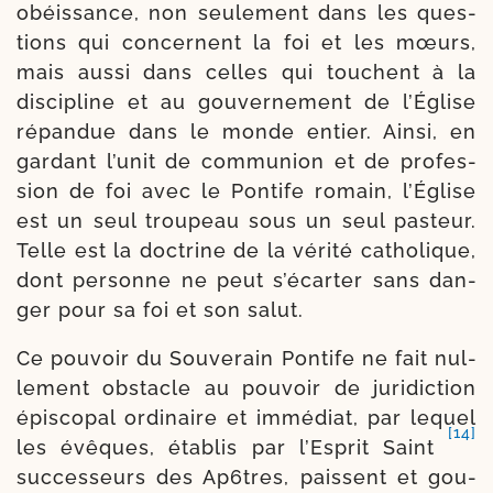
obéis­sance, non seule­ment dans les ques­
tions qui concernent la foi et les mœurs,
mais aus­si dans celles qui touchent à la
dis­ci­pline et au gou­ver­ne­ment de l’Église
répan­due dans le monde entier. Ainsi, en
gar­dant l’u­nit de com­mu­nion et de pro­fes­
sion de foi avec le Pontife romain, l’Église
est un seul trou­peau sous un seul pas­teur.
Telle est la doc­trine de la véri­té catho­lique,
dont per­sonne ne peut s’é­car­ter sans dan­
ger pour sa foi et son salut.
Ce pou­voir du Souverain Pontife ne fait nul­
le­ment obs­tacle au pou­voir de juri­dic­tion
épis­co­pal ordi­naire et immé­diat, par lequel
[14]
les évêques, éta­blis par l’Esprit Saint
suc­ces­seurs des Ap6tres, paissent et gou­