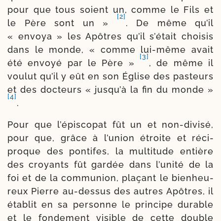
pour que tous soient un, comme le Fils et
[2]
le Père sont un »
. De même qu’il
« envoya » les Apôtres qu’il s’é­tait choi­sis
dans le monde, « comme lui-​même avait
[3]
été envoyé par le Père »
, de même il
vou­lut qu’il y eût en son Église des pas­teurs
et des doc­teurs « jus­qu’à la fin du monde »
[4]
.
Pour que l’é­pis­co­pat fût un et non-​divisé,
pour que, grâce à l’u­nion étroite et réci­
proque des pon­tifes, la mul­ti­tude entière
des croyants fût gar­dée dans l’u­ni­té de la
foi et de la com­mu­nion, pla­çant le bien­heu­
reux Pierre au-​dessus des autres Apôtres, il
éta­blit en sa per­sonne le prin­cipe durable
et le fon­de­ment visible de cette double