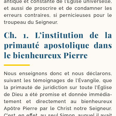
antique et constante de l’Église uni­ver­selle,
et aus­si de pros­crire et de condam­ner les
erreurs contraires, si per­ni­cieuses pour le
trou­peau du Seigneur.
Ch. 1. L’institution de la
primauté apostolique dans
le bienheureux Pierre
Nous ensei­gnons donc et nous décla­rons,
sui­vant les témoi­gnages de l’Évangile, que
la pri­mau­té de juri­dic­tion sur toute l’Église
de Dieu a été pro­mise et don­née immé­dia­
te­ment et direc­te­ment au bien­heu­reux
Apôtre Pierre par le Christ notre Seigneur.
C’est, en effet, au seul Simon, auquel il avait