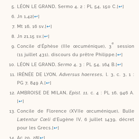
LÉON LE GRAND, Sermo 4, 2 : PL 54, 150 C.
[
↩
]
Jn 1,42
[
↩
]
Mt 16, 16 sv.
[
↩
]
Jn 21,15 sv.
[
↩
]
e
Concile d’Éphèse (IIIe œcu­mé­nique), 3
ses­sion
(11 juillet 431), dis­cours du prêtre Philippe.
[
↩
]
LÉON LE GRAND,
Sermo
4, 3 : PL 54, 164 B.
[
↩
]
IRÉNÉE DE LYON,
Adversus hae­reses,
l. 3, c. 3, 1 :
PG 7, 849 A.
[
↩
]
AMBROISE DE MILAN,
Epist. 11,
c. 4 : PL 16, 946 A.
[
↩
]
Concile de Florence (XVIIe œcu­mé­nique), Bulle
Lætentur Cœli
d’Eugène IV, 6 juillet 1439, décret
pour les Grecs.
[
↩
]
Ac 20, 28
[
↩
]