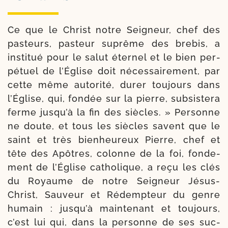
Ce que le Christ notre Seigneur, chef des
pas­teurs, pas­teur suprême des bre­bis, a
ins­ti­tué pour le salut éter­nel et le bien per­
pé­tuel de l’Église doit néces­sai­re­ment, par
cette même auto­ri­té, durer tou­jours dans
l’Église, qui, fon­dée sur la pierre, sub­sis­te­ra
ferme jus­qu’à la fin des siècles. » Personne
ne doute, et tous les siècles savent que le
saint et très bien­heu­reux Pierre, chef et
tête des Apôtres, colonne de la foi, fon­de­
ment de l’Église catho­lique, a reçu les clés
du Royaume de notre Seigneur Jésus-​
Christ, Sauveur et Rédempteur du genre
humain : jus­qu’à main­te­nant et tou­jours,
c’est lui qui, dans la per­sonne de ses suc­