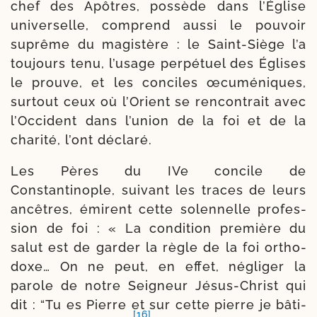
chef des Apôtres, pos­sède dans l’Église
uni­ver­selle, com­prend aus­si le pou­voir
suprême du magis­tère : le Saint-​Siège l’a
tou­jours tenu, l’u­sage per­pé­tuel des Églises
le prouve, et les conciles œcu­mé­niques,
sur­tout ceux où l’Orient se ren­con­trait avec
l’Occident dans l’u­nion de la foi et de la
cha­ri­té, l’ont déclaré.
Les Pères du IVe concile de
Constantinople, sui­vant les traces de leurs
ancêtres, émirent cette solen­nelle pro­fes­
sion de foi : « La condi­tion pre­mière du
salut est de gar­der la règle de la foi ortho­
doxe… On ne peut, en effet, négli­ger la
parole de notre Seigneur Jésus-​Christ qui
dit : “Tu es Pierre et sur cette pierre je bâti­
[16]