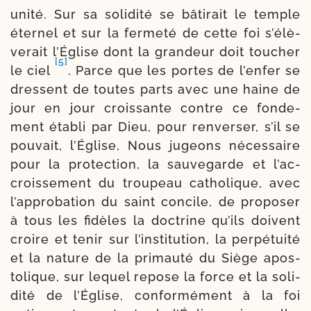
uni­té. Sur sa soli­di­té se bâti­rait le temple
éter­nel et sur la fer­me­té de cette foi s’é­lè­
ve­rait l’Église dont la gran­deur doit tou­cher
[5]
le ciel
. Parce que les portes de l’en­fer se
dressent de toutes parts avec une haine de
jour en jour crois­sante contre ce fon­de­
ment éta­bli par Dieu, pour ren­ver­ser, s’il se
pou­vait, l’Église, Nous jugeons néces­saire
pour la pro­tec­tion, la sau­ve­garde et l’ac­
crois­se­ment du trou­peau catho­lique, avec
l’ap­pro­ba­tion du saint concile, de pro­po­ser
à tous les fidèles la doc­trine qu’ils doivent
croire et tenir sur l’ins­ti­tu­tion, la per­pé­tui­té
et la nature de la pri­mau­té du Siège apos­
to­lique, sur lequel repose la force et la soli­
di­té de l’Église, confor­mé­ment à la foi