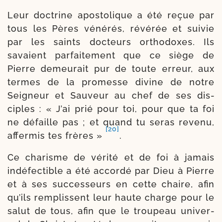
Leur doc­trine apos­to­lique a été reçue par
tous les Pères véné­rés, révé­rée et sui­vie
par les saints doc­teurs ortho­doxes. Ils
savaient par­fai­te­ment que ce siège de
Pierre demeu­rait pur de toute erreur, aux
termes de la pro­messe divine de notre
Seigneur et Sauveur au chef de ses dis­
ciples : « J’ai prié pour toi, pour que ta foi
ne défaille pas ; et quand tu seras reve­nu,
[20]
affer­mis tes frères »
.
Ce cha­risme de véri­té et de foi à jamais
indé­fec­tible a été accor­dé par Dieu à Pierre
et à ses suc­ces­seurs en cette chaire, afin
qu’ils rem­plissent leur haute charge pour le
salut de tous, afin que le trou­peau uni­ver­