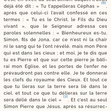
[6]
déjà été dit : « Tu t’ap­pel­le­ras Céphas »
,
après que celui-​ci l’a­vait confes­sé en ces
termes : « Tu es le Christ, le Fils du Dieu
vivant », que le Seigneur adres­sa ces
paroles solen­nelles : « Bienheureux es-​tu,
Simon, fils de Jona, car ce n’est ni la chair
ni le sang qui te l’ont révé­lé, mais mon Père
qui est dans les cieux ; et moi, je te dis que
tu es Pierre et que sur cette pierre je bâti­
rai mon Église, et les portes de l’en­fer ne
pré­vau­dront pas contre elle. Je te don­ne­rai
les clefs du royaume des Cieux. Et tout ce
que tu lie­ras sur la terre sera lié dans le
ciel, et tout ce que tu délie­ras sur la terre
[7]
sera délié dans le ciel »
. Et c’est au seul
Simon Pierre que Jésus, après sa résur­rec­