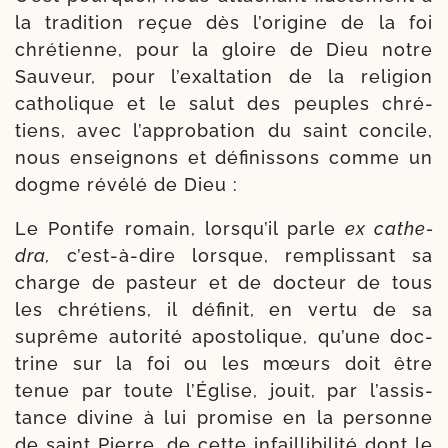
la tra­di­tion reçue dès l’o­ri­gine de la foi
chré­tienne, pour la gloire de Dieu notre
Sauveur, pour l’exal­ta­tion de la reli­gion
catho­lique et le salut des peuples chré­
tiens, avec l’ap­pro­ba­tion du saint concile,
nous ensei­gnons et défi­nis­sons comme un
dogme révé­lé de Dieu :
Le Pontife romain, lors­qu’il parle
ex cathe­
dra,
c’est-​à-​dire lorsque, rem­plis­sant sa
charge de pas­teur et de doc­teur de tous
les chré­tiens, il défi­nit, en ver­tu de sa
suprême auto­ri­té apos­to­lique, qu’une doc­
trine sur la foi ou les mœurs doit être
tenue par toute l’Église, jouit, par l’as­sis­
tance divine à lui pro­mise en la per­sonne
de saint Pierre, de cette infailli­bi­li­té dont le