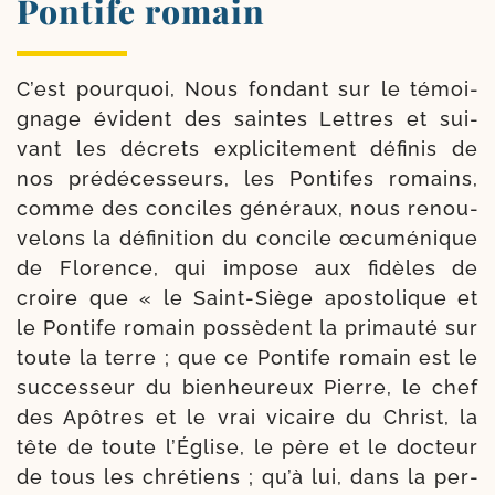
Pontife romain
C’est pour­quoi, Nous fon­dant sur le témoi­
gnage évident des saintes Lettres et sui­
vant les décrets expli­ci­te­ment défi­nis de
nos pré­dé­ces­seurs, les Pontifes romains,
comme des conciles géné­raux, nous renou­
ve­lons la défi­ni­tion du concile œcu­mé­nique
de Florence, qui impose aux fidèles de
croire que « le Saint-​Siège apos­to­lique et
le Pontife romain pos­sèdent la pri­mau­té sur
toute la terre ; que ce Pontife romain est le
suc­ces­seur du bien­heu­reux Pierre, le chef
des Apôtres et le vrai vicaire du Christ, la
tête de toute l’Église, le père et le doc­teur
de tous les chré­tiens ; qu’à lui, dans la per­