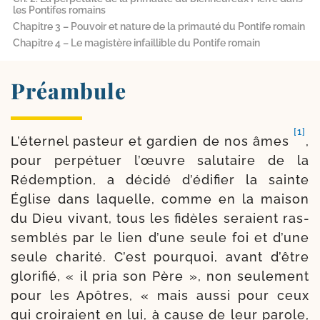
les Pontifes romains
Chapitre 3 – Pouvoir et nature de la primauté du Pontife romain
Chapitre 4 – Le magistère infaillible du Pontife romain
Préambule
[1]
L’éternel pas­teur et gar­dien de nos âmes
,
pour per­pé­tuer l’œuvre salu­taire de la
Rédemption, a déci­dé d’é­di­fier la sainte
Église dans laquelle, comme en la mai­son
du Dieu vivant, tous les fidèles seraient ras­
sem­blés par le lien d’une seule foi et d’une
seule cha­ri­té. C’est pour­quoi, avant d’être
glo­ri­fié, « il pria son Père », non seule­ment
pour les Apôtres, « mais aus­si pour ceux
qui croi­raient en lui, à cause de leur parole,