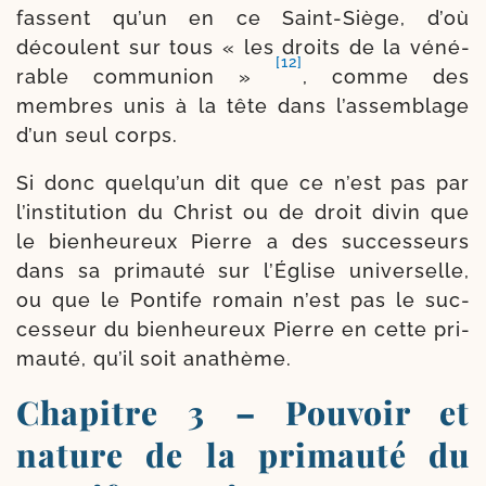
fassent qu’un en ce Saint-​Siège, d’où
découlent sur tous « les droits de la véné­
[12]
rable com­mu­nion »
, comme des
membres unis à la tête dans l’as­sem­blage
d’un seul corps.
Si donc quel­qu’un dit que ce n’est pas par
l’ins­ti­tu­tion du Christ ou de droit divin que
le bien­heu­reux Pierre a des suc­ces­seurs
dans sa pri­mau­té sur l’Église uni­ver­selle,
ou que le Pontife romain n’est pas le suc­
ces­seur du bien­heu­reux Pierre en cette pri­
mau­té, qu’il soit anathème.
Chapitre 3 – Pouvoir et
nature de la primauté du