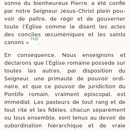
sonne du bien­heu­reux Pierre, a été confié
par notre Seigneur Jésus-​Christ plein pou­
voir de paître, de régir et de gou­ver­ner
toute l’Église comme le disent les actes
des conciles œcu­mé­niques et les saints
[13]
canons »
.
En consé­quence, Nous ensei­gnons et
décla­rons que l’Église romaine pos­sède sur
toutes les autres, par dis­po­si­tion du
Seigneur, une pri­mau­té de pou­voir ordi­
naire, et que ce pou­voir de juri­dic­tion du
Pontife romain, vrai­ment épis­co­pal, est
immé­diat. Les pas­teurs de tout rang et de
tout rite et les fidèles, cha­cun sépa­ré­ment
ou tous ensemble, sont tenus au devoir de
subor­di­na­tion hié­rar­chique et de vraie