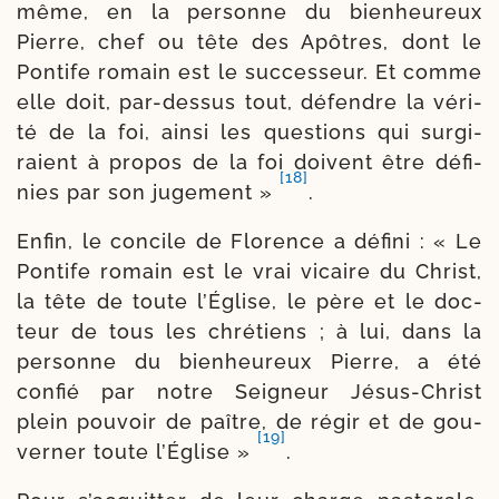
même, en la per­sonne du bien­heu­reux
Pierre, chef ou tête des Apôtres, dont le
Pontife romain est le suc­ces­seur. Et comme
elle doit, par-​dessus tout, défendre la véri­
té de la foi, ain­si les ques­tions qui sur­gi­
raient à pro­pos de la foi doivent être défi­
[18]
nies par son juge­ment »
.
Enfin, le concile de Florence a défi­ni : « Le
Pontife romain est le vrai vicaire du Christ,
la tête de toute l’Église, le père et le doc­
teur de tous les chré­tiens ; à lui, dans la
per­sonne du bien­heu­reux Pierre, a été
confié par notre Seigneur Jésus-​Christ
plein pou­voir de paître, de régir et de gou­
[19]
ver­ner toute l’Église »
.