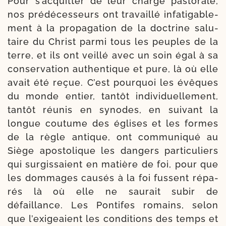
Pour s’ac­quit­ter de leur charge pas­to­rale,
nos pré­dé­ces­seurs ont tra­vaillé infa­ti­ga­ble­
ment à la pro­pa­ga­tion de la doc­trine salu­
taire du Christ par­mi tous les peuples de la
terre, et ils ont veillé avec un soin égal à sa
conser­va­tion authen­tique et pure, là où elle
avait été reçue. C’est pour­quoi les évêques
du monde entier, tan­tôt indi­vi­duel­le­ment,
tan­tôt réunis en synodes, en sui­vant la
longue cou­tume des églises et les formes
de la règle antique, ont com­mu­ni­qué au
Siège apos­to­lique les dan­gers par­ti­cu­liers
qui sur­gis­saient en matière de foi, pour que
les dom­mages cau­sés à la foi fussent répa­
rés là où elle ne sau­rait subir de
défaillance. Les Pontifes romains, selon
que l’exi­geaient les condi­tions des temps et