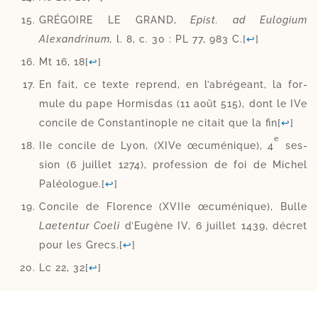
GRÉGOIRE LE GRAND,
Epist. ad Eulogium
Alexandrinum,
l. 8, c. 30 : PL 77, 983 C.
[
↩
]
Mt 16, 18
[
↩
]
En fait, ce texte reprend, en l’a­bré­geant, la for­
mule du pape Hormisdas (11 août 515), dont le IVe
concile de Constantinople ne citait que la fin
[
↩
]
e
IIe concile de Lyon, (XIVe œcu­mé­nique), 4
ses­
sion (6 juillet 1274), pro­fes­sion de foi de Michel
Paléologue.
[
↩
]
Concile de Florence (XVIIe œcu­mé­nique), Bulle
Laetentur Coeli
d’Eugène IV, 6 juillet 1439, décret
pour les Grecs.
[
↩
]
Lc 22, 32
[
↩
]