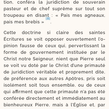
tion, confé­ra la juri­dic­tion de sou­ve­rain
pas­teur et de chef suprême sur tout son
trou­peau en disant : « Pais mes agneaux,
[8]
pais mes bre­bis »
.
Cette doc­trine si claire des saintes
Écritures se voit oppo­ser ouver­te­ment l’o­
pi­nion fausse de ceux qui, per­ver­tis­sant la
forme de gou­ver­ne­ment ins­ti­tuée par le
Christ notre Seigneur, nient que Pierre seul
se voit vu doté par le Christ d’une pri­mau­té
de juri­dic­tion véri­table et pro­pre­ment dite,
de pré­fé­rence aux autres Apôtres, pris soit
iso­lé­ment soit tous ensemble, ou de ceux
qui affirment que cette pri­mau­té n’a pas été
confé­rée direc­te­ment et immé­dia­te­ment au
bien­heu­reux Pierre, mais à l’Église et, par