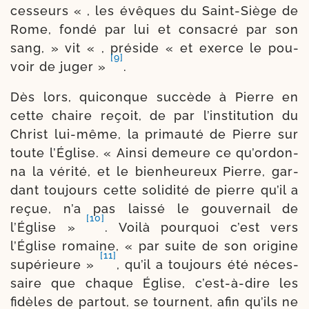
ces­seurs « , les évêques du Saint-​Siège de
Rome, fon­dé par lui et consa­cré par son
sang, » vit « , pré­side « et exerce le pou­
[9]
voir de juger »
.
Dès lors, qui­conque suc­cède à Pierre en
cette chaire reçoit, de par l’ins­ti­tu­tion du
Christ lui-​même, la pri­mau­té de Pierre sur
toute l’Église. « Ainsi demeure ce qu’or­don­
na la véri­té, et le bien­heu­reux Pierre, gar­
dant tou­jours cette soli­di­té de pierre qu’il a
reçue, n’a pas lais­sé le gou­ver­nail de
[10]
l’Église »
. Voilà pour­quoi c’est vers
l’Église romaine, « par suite de son ori­gine
[11]
supé­rieure »
, qu’il a tou­jours été néces­
saire que chaque Église, c’est-​à-​dire les
fidèles de par­tout, se tournent, afin qu’ils ne