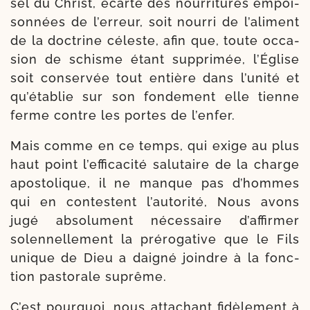
sel du Christ, écar­té des nour­ri­tures empoi­
son­nées de l’er­reur, soit nour­ri de l’a­li­ment
de la doc­trine céleste, afin que, toute occa­
sion de schisme étant sup­pri­mée, l’Église
soit conser­vée tout entière dans l’u­ni­té et
qu’é­ta­blie sur son fon­de­ment elle tienne
ferme contre les portes de l’enfer.
Mais comme en ce temps, qui exige au plus
haut point l’ef­fi­ca­ci­té salu­taire de la charge
apos­to­lique, il ne manque pas d’hommes
qui en contestent l’au­to­ri­té, Nous avons
jugé abso­lu­ment néces­saire d’af­fir­mer
solen­nel­le­ment la pré­ro­ga­tive que le Fils
unique de Dieu a dai­gné joindre à la fonc­
tion pas­to­rale suprême.
C’est pour­quoi, nous atta­chant fidè­le­ment à