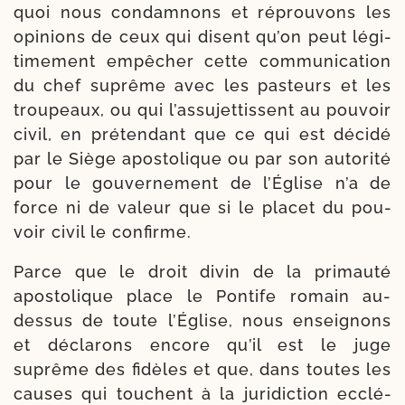
quoi nous condam­nons et réprou­vons les
opi­nions de ceux qui disent qu’on peut légi­
ti­me­ment empê­cher cette com­mu­ni­ca­tion
du chef suprême avec les pas­teurs et les
trou­peaux, ou qui l’as­su­jet­tissent au pou­voir
civil, en pré­ten­dant que ce qui est déci­dé
par le Siège apos­to­lique ou par son auto­ri­té
pour le gou­ver­ne­ment de l’Église n’a de
force ni de valeur que si le pla­cet du pou­
voir civil le confirme.
Parce que le droit divin de la pri­mau­té
apos­to­lique place le Pontife romain au-​
dessus de toute l’Église, nous ensei­gnons
et décla­rons encore qu’il est le juge
suprême des fidèles et que, dans toutes les
causes qui touchent à la juri­dic­tion ecclé­