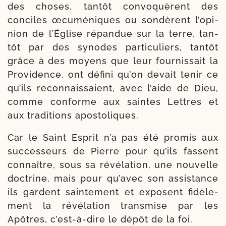
des choses, tan­tôt convo­quèrent des
conciles œcu­mé­niques ou son­dèrent l’o­pi­
nion de l’Église répan­due sur la terre, tan­
tôt par des synodes par­ti­cu­liers, tan­tôt
grâce à des moyens que leur four­nis­sait la
Providence, ont défi­ni qu’on devait tenir ce
qu’ils recon­nais­saient, avec l’aide de Dieu,
comme conforme aux saintes Lettres et
aux tra­di­tions apostoliques.
Car le Saint Esprit n’a pas été pro­mis aux
suc­ces­seurs de Pierre pour qu’ils fassent
connaître, sous sa révé­la­tion, une nou­velle
doc­trine, mais pour qu’a­vec son assis­tance
ils gardent sain­te­ment et exposent fidè­le­
ment la révé­la­tion trans­mise par les
Apôtres, c’est-​à-​dire le dépôt de la foi.