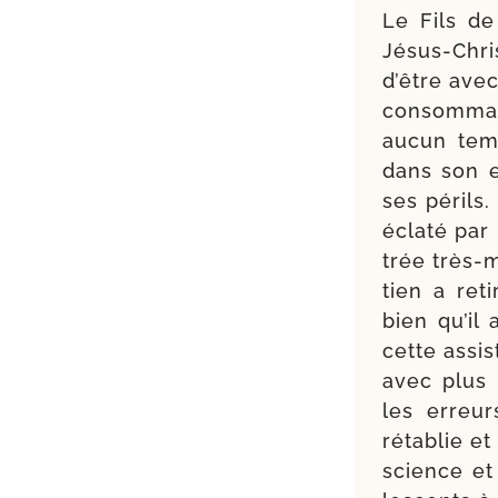
Le Fils d
Jésus-​Chri
d’être avec
consom­ma­
aucun temp
dans son e
ses périls.
écla­té par
trée très-​
tien a ret
bien qu’il
cette assis
avec plus 
les erreurs
réta­blie et
science et 