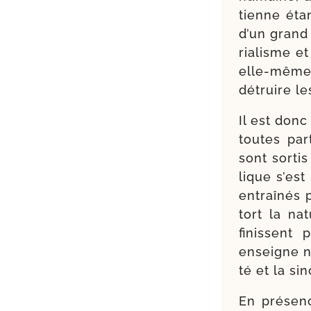
tienne étant
d’un grand
ria­lisme e
elle-​même
détruire le
Il est donc
toutes par
sont sor­ti
lique s’est 
entraî­nés 
tort la na
finissent
enseigne no
té et la sin­
En pré­senc