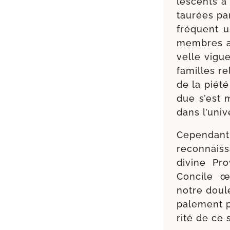
les­cents à
tau­rées pa
fré­quent 
membres av
velle vigue
familles rel
de la pié­t
due s’est m
dans l’u­ni
Cependant
recon­nais
divine Pro
Concile œc
notre dou­l
pa­le­ment
ri­té de ce