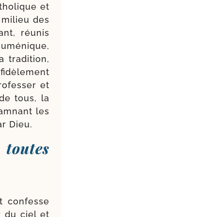
tho­lique et
u milieu des
nt, réunis
u­mé­nique,
ra­di­tion,
idè­le­ment
o­fes­ser et
de tous, la
dam­nant les
ar Dieu.
 toutes
et confesse
 du ciel et