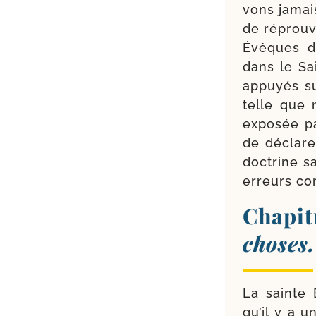
vons jamais
de réprou­v
Évêques d
dans le Sa
appuyés sur
telle que n
expo­sée pa
de décla­r
doc­trine s
erreurs con
Chapit
choses.
La sainte 
qu’il y a u