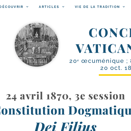
DÉCOUVRIR
ARTICLES
VIE DE LA TRADITION
CONC
VATICA
20ᵉ œcuménique ; 
20 oct. 1
24 avril 1870, 3e session
onstitution Dogmatiq
Dei Filius