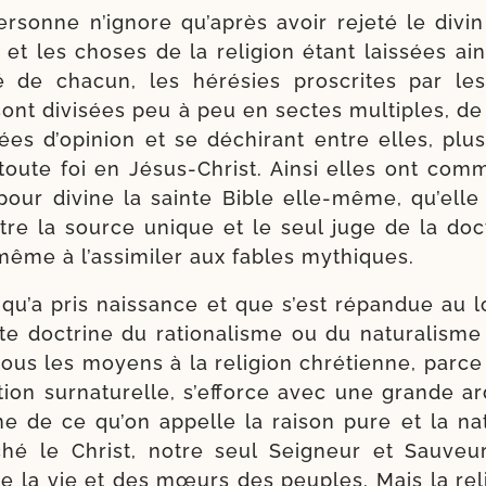
er­sonne n’i­gnore qu’a­près avoir reje­té le divi
, et les choses de la reli­gion étant lais­sées ain
é de cha­cun, les héré­sies pros­crites par l
ont divi­sées peu à peu en sectes mul­tiples, de
ées d’o­pi­nion et se déchi­rant entre elles, plu­
toute foi en Jésus-​Christ. Ainsi elles ont com­
pour divine la sainte Bible elle-​même, qu’elle 
être la source unique et le seul juge de la doc­
même à l’as­si­mi­ler aux fables mythiques.
 qu’a pris nais­sance et que s’est répan­due au 
 doc­trine du ratio­na­lisme ou du natu­ra­lisme q
ous les moyens à la reli­gion chré­tienne, parce
u­tion sur­na­tu­relle, s’ef­force avec une grande ar
gne de ce qu’on appelle la rai­son pure et la na
­ché le Christ, notre seul Seigneur et Sauveu
e la vie et des mœurs des peuples. Mais la reli