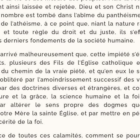
 ain­si lais­sée et reje­tée, Dieu et son Christ nié
 nombre est tom­bé dans l’a­bîme du pan­théism
t de l’a­théisme, à ce point que, niant la nature r
 et toute règle du droit et du juste, ils s’ef
s der­niers fon­de­ments de la socié­té humaine.
 arri­vé mal­heu­reu­se­ment que, cette impié­té s’é
ts, plu­sieurs des Fils de l’Église catho­lique
s du che­min de la vraie pié­té, et qu’en eux le
obli­té­ré par l’a­moin­dris­se­ment suc­ces­sif des v
par des doc­trines diverses et étran­gères, et c
ture et la grâce, la science humaine et la foi 
 par alté­rer le sens propre des dogmes qu
tre Mère la sainte Église, et par mettre en péril 
cé­ri­té de la foi.
e de toutes ces cala­mi­tés, com­ment se pourrai