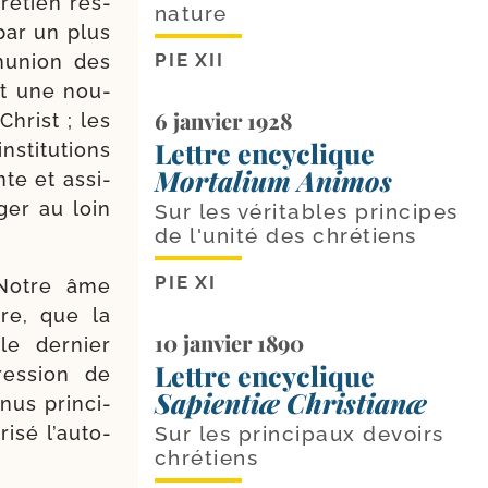
é­tien res­
nature
 par un plus
PIE XII
mu­nion des
et une nou­
6 janvier 1928
Christ ; les
Lettre encyclique
s­ti­tu­tions
Mortalium Animos
nte et assi­
­ger au loin
Sur les véritables principes
de l'unité des chrétiens
PIE XI
 Notre âme
ore, que la
10 janvier 1890
le der­nier
Lettre encyclique
res­sion de
Sapientiæ Christianæ
us prin­ci­
sé l’au­to­
Sur les principaux devoirs
chrétiens