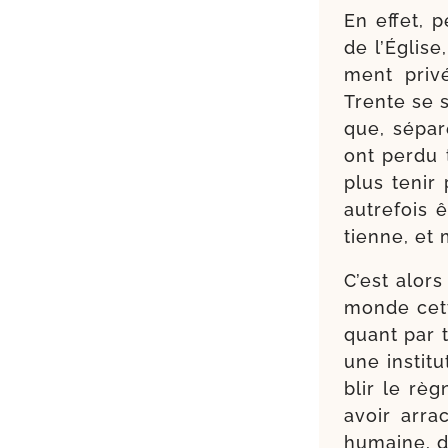
En effet, p
de l’Église
ment pri­v
Trente se s
que, sépa­r
ont per­du 
plus tenir 
autre­fois 
tienne, et 
C’est alors
monde cette
quant par t
une ins­ti­t
blir le rè
avoir arra
humaine, d