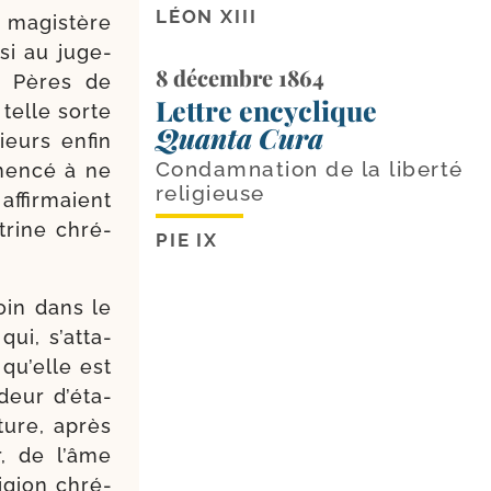
LÉON XIII
n magis­tère
­si au juge­
8 décembre 1864
es Pères de
Lettre encyclique
 telle sorte
Quanta Cura
sieurs enfin
Condamnation de la liberté
men­cé à ne
religieuse
affir­maient
trine chré­
PIE IX
loin dans le
ui, s’at­ta­
 qu’elle est
deur d’é­ta­
ture, après
r, de l’âme
­gion chré­