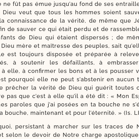
e ne fût pas émue jus­qu’au fond de ses entraill
ieu veut que tous les hommes soient sau­vés
 la connais­sance de la véri­té, de même que Jé
in de sau­ver ce qui était per­du et de ras­sem­bl
enfants de Dieu qui étaient dis­per­sés ; de mêm
r Dieu mère et maî­tresse des peuples, sait qu’el
le est tou­jours dis­po­sée et pré­pa­rée à rele­
és, à sou­te­nir les défaillants, à embras­s
à elle, à confir­mer les bons et à les pous­ser 
’est pour­quoi elle ne peut s’abs­te­nir en aucun
de prê­cher la véri­té de Dieu qui gué­rit toutes
ore pas que c’est à elle qu’il a été dit : « Mon Es
es paroles que j’ai posées en ta bouche ne s’é­l
 bouche, main­te­nant et pour l’é­ter­ni­té. » (Is. L
quoi, per­sis­tant à mar­cher sur les traces de 
et selon le devoir de Notre charge apos­to­lique