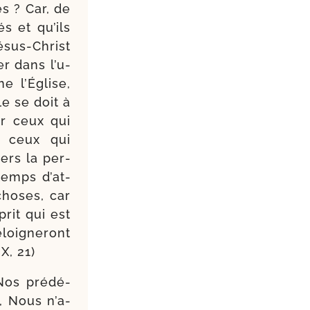
es ? Car, de
 et qu’ils
sus-​Christ
er dans l’u­
e l’Église,
le se doit à
ver ceux qui
er ceux qui
vers la per­
 temps d’at­
 choses, car
prit qui est
oi­gne­ront
IX, 21)
Nos pré­dé­
, Nous n’a­