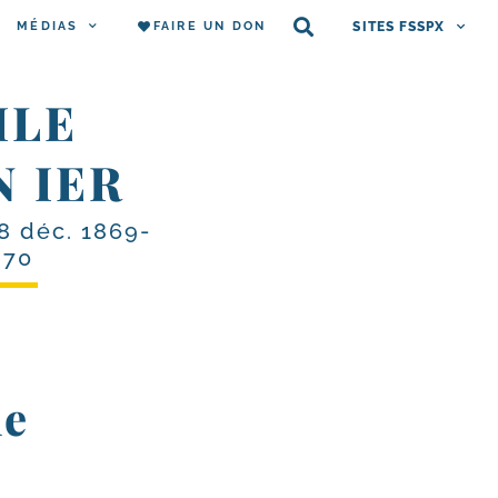
MÉDIAS
FAIRE UN DON
SITES FSSPX
ILE
N IER
8 déc. 1869-
870
ue