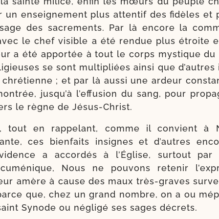
 la sainte milice, enfin les mœurs du peuple chr
r un ensei­gne­ment plus atten­tif des fidèles et
usage des sacre­ments. Par là encore la com­
ec le chef visible a été ren­due plus étroite 
ur a été appor­tée à tout le corps mys­tique du 
i­gieuses se sont mul­ti­pliées ain­si que d’autres in
é chré­tienne ; et par là aus­si une ardeur consta
on­trée, jus­qu’à l’ef­fu­sion du sang, pour pro­pa
­vers le règne de Jésus-Christ.
, tout en rap­pe­lant, comme il convient à
­sante, ces bien­faits insignes et d’autres enc
vidence a accor­dés à l’Église, sur­tout par 
u­mé­nique, Nous ne pou­vons rete­nir l’ex­p
eur amère à cause des maux très-​graves sur­ve­n
 parce que, chez un grand nombre, on a ou mépri­
 saint Synode ou négli­gé ses sages décrets.