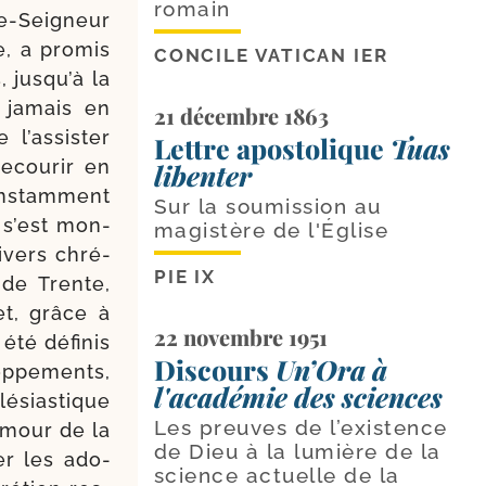
romain
-​Seigneur
e, a pro­mis
CONCILE VATICAN IER
 jus­qu’à la
é jamais en
21 décembre 1863
’as­sis­ter
Lettre apostolique
Tuas
ecou­rir en
libenter
onstam­ment
Sur la soumission au
e s’est mon­
magistère de l'Église
i­vers chré­
PIE IX
 de Trente,
et, grâce à
22 novembre 1951
été défi­nis
Discours
Un’Ora à
p­pe­ments,
l'académie des sciences
­sias­tique
Les preuves de l’existence
’a­mour de la
de Dieu à la lumière de la
rer les ado­
science actuelle de la