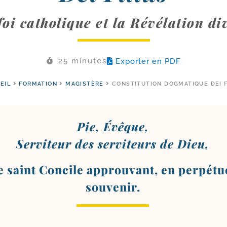
foi catholique et la Révélation di
25 minutes
Exporter en PDF
EIL
FORMATION
MAGISTÈRE
CONSTITUTION DOGMATIQUE DEI F
Pie, Évêque,
Serviteur des ser­vi­teurs de Dieu,
e saint Concile approu­vant, en per­pé­tu
souvenir.