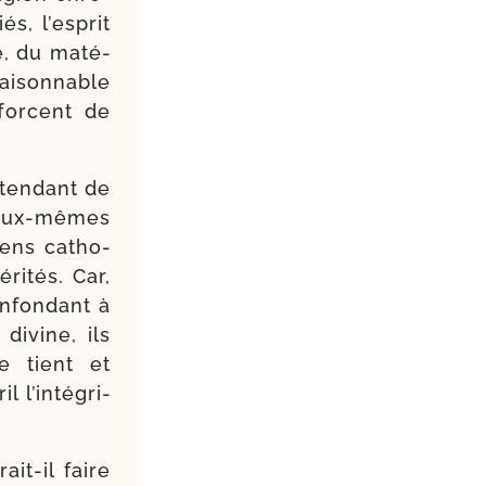
s, l’es­prit
e, du maté­
ai­son­nable
­forcent de
­ten­dant de
 eux-​mêmes
 sens catho­
éri­tés. Car,
onfon­dant à
divine, ils
e tient et
l’in­té­gri­
t-​il faire