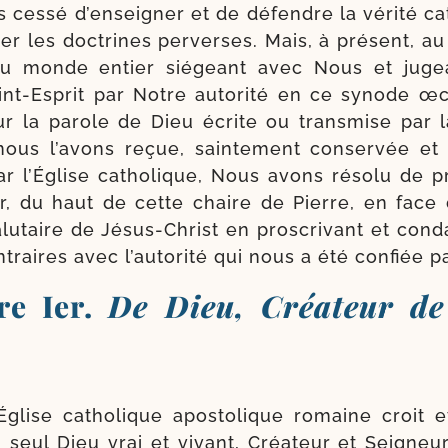
 ces­sé d’en­sei­gner et de défendre la véri­té ca
er les doc­trines per­verses. Mais, à pré­sent, a
u monde entier sié­geant avec Nous et jugea
int-​Esprit par Notre auto­ri­té en ce synode œc
 la parole de Dieu écrite ou trans­mise par la t
ous l’a­vons reçue, sain­te­ment conser­vée et f
r l’Église catho­lique, Nous avons réso­lu de pr
er, du haut de cette chaire de Pierre, en face 
alu­taire de Jésus-​Christ en pros­cri­vant et con
traires avec l’au­to­ri­té qui nous a été confiée p
re Ier.
De Dieu, Créateur de
Église catho­lique apos­to­lique romaine croit 
n seul Dieu vrai et vivant, Créateur et Seigneur