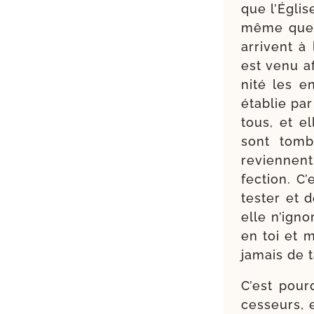
que l’Églis
même que D
arrivent à
est venu af
ni­té les 
éta­blie pa
tous, et el
sont tom­b
reviennent 
fec­tion. C
tes­ter et 
elle n’i­gn
en toi et m
jamais de ta
C’est pour­
ces­seurs, 