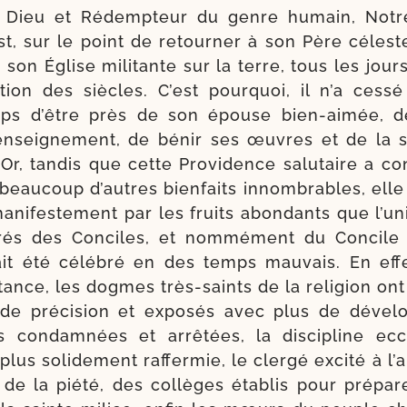
e Dieu et Rédempteur du genre humain, Notre
st, sur le point de retour­ner à son Père célest
 son Église mili­tante sur la terre, tous les jours,
tion des siècles. C’est pour­quoi, il n’a ces­s
s d’être près de son épouse bien-​aimée, de l
nsei­gne­ment, de bénir ses œuvres et de la s
 Or, tan­dis que cette Providence salu­taire a c
 beau­coup d’autres bien­faits innom­brables, ell
manifestement par les fruits abon­dants que l’u­n
i­rés des Conciles, et nom­mé­ment du Concile
 ait été célé­bré en des temps mau­vais. En eff
­tance, les dogmes très-​saints de la reli­gion ont 
de pré­ci­sion et expo­sés avec plus de déve­lo
 condam­nées et arrê­tées, la dis­ci­pline ecclé
 plus soli­de­ment raf­fer­mie, le cler­gé exci­té à l
de la pié­té, des col­lèges éta­blis pour pré­pa­