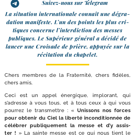
Suivez-nous sur Telegram
La situa­tion inter­na­tio­nale connaît une dégra­
da­tion mani­feste. L’un des points les plus cri­
tiques concerne l’interdiction des messes
publiques. Le Supérieur géné­ral a déci­dé de
lan­cer une Croisade de prière, appuyée sur la
réci­ta­tion du chapelet.
Chers membres de la Fraternité, chers fidèles,
chers amis,
Ceci est un appel éner­gique, implo­rant, qui
s’adresse à vous tous, et à tous ceux à qui vous
pour­rez le trans­mettre : «
Unissons nos forces
pour obte­nir du Ciel la liber­té incon­di­tion­née de
célé­brer publi­que­ment la messe et d’y assis­
ter !
» La sainte messe est ce qui nous tient le