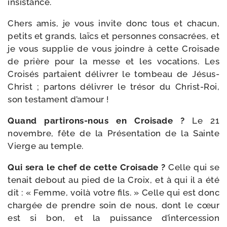
insistance.
Chers amis, je vous invite donc tous et cha­cun,
petits et grands, laïcs et per­sonnes consa­crées, et
je vous sup­plie de vous joindre à cette Croisade
de prière pour la messe et les voca­tions. Les
Croisés par­taient déli­vrer le tom­beau de Jésus-​
Christ ; par­tons déli­vrer le tré­sor du Christ-​Roi,
son tes­ta­ment d’amour !
Quand partirons-​nous en Croisade ?
Le 21
novembre, fête de la Présentation de la Sainte
Vierge au temple.
Qui sera le chef de cette Croisade ?
Celle qui se
tenait debout au pied de la Croix, et à qui il a été
dit : « Femme, voi­là votre fils. » Celle qui est donc
char­gée de prendre soin de nous, dont le cœur
est si bon, et la puis­sance d’intercession