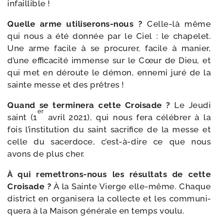
infaillible !
Quelle arme utiliserons-​nous ?
Celle-​là même
qui nous a été don­née par le Ciel : le cha­pe­let.
Une arme facile à se pro­cu­rer, facile à manier,
d’une effi­ca­ci­té immense sur le Cœur de Dieu, et
qui met en déroute le démon, enne­mi juré de la
sainte messe et des prêtres !
Quand se ter­mi­ne­ra cette Croisade ?
Le Jeudi
er
saint (1
avril 2021), qui nous fera célé­brer à la
fois l’institution du saint sacri­fice de la messe et
celle du sacer­doce, c’est-à-dire ce que nous
avons de plus cher.
À qui remettrons-​nous les résul­tats de cette
Croisade ?
À la Sainte Vierge elle-​même. Chaque
dis­trict en orga­ni­se­ra la col­lecte et les com­mu­ni­
que­ra à la Maison géné­rale en temps voulu.