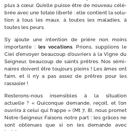
plus à cœur. Qu’elle puisse être de nou­veau célé­
brée avec une totale liber­té : elle contient la solu­
tion à tous les maux, à toutes les mala­dies, à
toutes les peurs.
S’y ajoute une inten­tion de prière non moins
impor­tante :
les voca­tions
. Prions, sup­plions le
Ciel d’envoyer beau­coup d’ouvriers à la Vigne du
Seigneur, beau­coup de saints prêtres. Nos sémi­
naires doivent être tou­jours pleins ! Les âmes ont
faim, et il n’y a pas assez de prêtres pour les
rassasier !
Resterons-​nous insen­sibles à la situa­tion
actuelle ? « Quiconque demande, reçoit, et l’on
ouvri­ra à celui qui frappe » (Mt 7, 8), nous pro­met
Notre-​Seigneur. Faisons notre part : les grâces ne
sont obte­nues que si on les demande avec