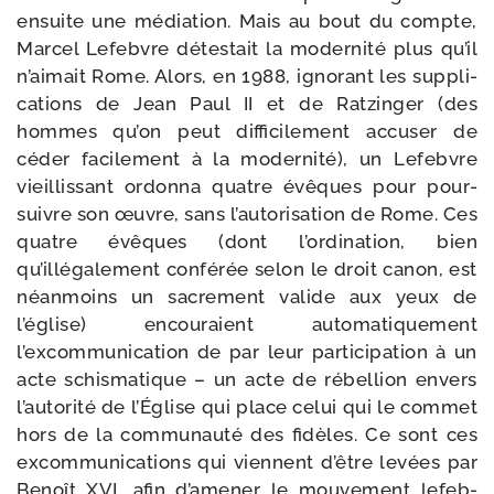
ensuite une média­tion. Mais au bout du compte,
Marcel Lefebvre détes­tait la moder­ni­té plus qu’il
n’aimait Rome. Alors, en 1988, igno­rant les sup­pli­
ca­tions de Jean Paul II et de Ratzinger (des
hommes qu’on peut dif­fi­ci­le­ment accu­ser de
céder faci­le­ment à la moder­ni­té), un Lefebvre
vieillis­sant ordon­na quatre évêques pour pour­
suivre son œuvre, sans l’autorisation de Rome. Ces
quatre évêques (dont l’ordination, bien
qu’illégalement confé­rée selon le droit canon, est
néan­moins un sacre­ment valide aux yeux de
l’église) encou­raient auto­ma­ti­que­ment
l’excommunication de par leur par­ti­ci­pa­tion à un
acte schis­ma­tique – un acte de rébel­lion envers
l’autorité de l’Église qui place celui qui le com­met
hors de la com­mu­nau­té des fidèles. Ce sont ces
excom­mu­ni­ca­tions qui viennent d’être levées par
Benoît XVI, afin d’amener le mou­ve­ment lefeb­