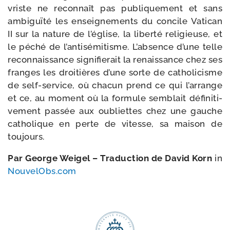
vriste ne recon­naît pas publi­que­ment et sans
ambi­guï­té les ensei­gne­ments du concile Vatican
II sur la nature de l’église, la liber­té reli­gieuse, et
le péché de l’antisémitisme. L’absence d’une telle
recon­nais­sance signi­fie­rait la renais­sance chez ses
franges les droi­tières d’une sorte de catho­li­cisme
de self-​service, où cha­cun prend ce qui l’arrange
et ce, au moment où la for­mule sem­blait défi­ni­ti­
ve­ment pas­sée aux oubliettes chez une gauche
catho­lique en perte de vitesse, sa mai­son de
toujours.
Par George Weigel – Traduction de David Korn
in
NouvelObs​.com