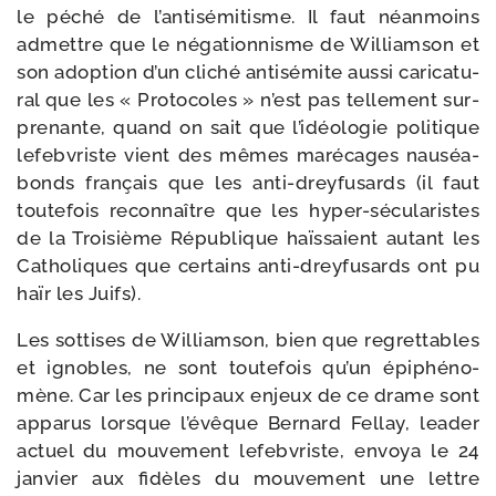
le péché de l’antisémitisme. Il faut néan­moins
admettre que le néga­tion­nisme de Williamson et
son adop­tion d’un cli­ché anti­sé­mite aus­si cari­ca­tu­
ral que les « Protocoles » n’est pas tel­le­ment sur­
pre­nante, quand on sait que l’idéologie poli­tique
lefeb­vriste vient des mêmes maré­cages nau­séa­
bonds fran­çais que les anti-​dreyfusards (il faut
tou­te­fois recon­naître que les hyper-​sécularistes
de la Troisième République haïs­saient autant les
Catholiques que cer­tains anti-​dreyfusards ont pu
haïr les Juifs).
Les sot­tises de Williamson, bien que regret­tables
et ignobles, ne sont tou­te­fois qu’un épi­phé­no­
mène. Car les prin­ci­paux enjeux de ce drame sont
appa­rus lorsque l’évêque Bernard Fellay, lea­der
actuel du mou­ve­ment lefeb­vriste, envoya le 24
jan­vier aux fidèles du mou­ve­ment une lettre