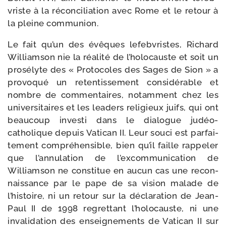
vriste à la récon­ci­lia­tion avec Rome et le retour à
la pleine communion.
Le fait qu’un des évêques lefeb­vristes, Richard
Williamson nie la réa­li­té de l’holocauste et soit un
pro­sé­lyte des « Protocoles des Sages de Sion » a
pro­vo­qué un reten­tis­se­ment consi­dé­rable et
nombre de com­men­taires, notam­ment chez les
uni­ver­si­taires et les lea­ders reli­gieux juifs, qui ont
beau­coup inves­ti dans le dia­logue judéo-​
catholique depuis Vatican II. Leur sou­ci est par­fai­
te­ment com­pré­hen­sible, bien qu’il faille rap­pe­ler
que l’annulation de l’excommunication de
Williamson ne consti­tue en aucun cas une recon­
nais­sance par le pape de sa vision malade de
l’histoire, ni un retour sur la décla­ra­tion de Jean-​
Paul II de 1998 regret­tant l’holocauste, ni une
inva­li­da­tion des ensei­gne­ments de Vatican II sur