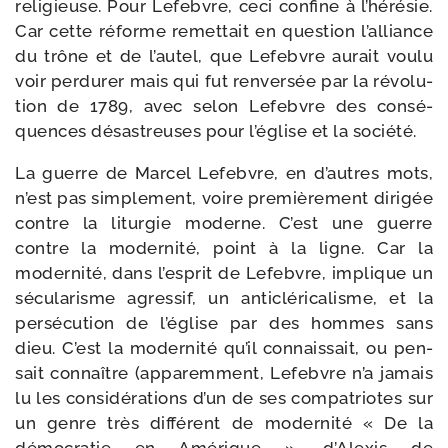
reli­gieuse. Pour Lefebvre, ceci confine à l’hérésie.
Car cette réforme remet­tait en ques­tion l’alliance
du trône et de l’autel, que Lefebvre aurait vou­lu
voir per­du­rer mais qui fut ren­ver­sée par la révo­lu­
tion de 1789, avec selon Lefebvre des consé­
quences désas­treuses pour l’église et la société.
La guerre de Marcel Lefebvre, en d’autres mots,
n’est pas sim­ple­ment, voire pre­miè­re­ment diri­gée
contre la litur­gie moderne. C’est une guerre
contre la moder­ni­té, point à la ligne. Car la
moder­ni­té, dans l’esprit de Lefebvre, implique un
sécu­la­risme agres­sif, un anti­clé­ri­ca­lisme, et la
per­sé­cu­tion de l’église par des hommes sans
dieu. C’est la moder­ni­té qu’il connais­sait, ou pen­
sait connaître (appa­rem­ment, Lefebvre n’a jamais
lu les consi­dé­ra­tions d’un de ses com­pa­triotes sur
un genre très dif­fé­rent de moder­ni­té « De la