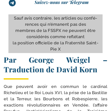
Suivez-nous sur Telegram
Sauf avis contraire, les articles ou confé­
rences qui n’é­manent pas des
membres de la FSSPX ne peuvent être
consi­dé­rés comme reflé­tant
la posi­tion offi­cielle de la Fraternité Saint-​
Pie X
Par George Weigel –
Traduction de David Korn
Que peuvent avoir en com­mun le car­di­nal
Richelieu et le Roi Louis XVI, la prise de la Bastille
et la Terreur, les Bourbons et Robespierre, les
exac­tions révo­lu­tion­naires en Vendée, l’affaire