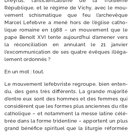
Dreyfus, l’anticléricalisme de la Troisième
République, et le régime de Vichy, avec le mou­
ve­ment schis­ma­tique que feu l’archevêque
Marcel Lefebvre a mené hors de l’église catho­
lique romaine en 1988 – un mou­ve­ment que le
pape Benoît XVI tente aujourd’hui d’amener vers
la récon­ci­lia­tion en annu­lant le 21 jan­vier
l’excommunication de ses quatre évêques illé­ga­
le­ment ordonnés ?
En un mot : tout.
Le mou­ve­ment lefeb­vriste regroupe, bien enten­
du, des gens très dif­fé­rents. La grande majo­ri­té
d’entre eux sont des hommes et des femmes qui
consi­dèrent que les formes plus anciennes du rite
catho­lique – et notam­ment la messe latine célé­
brée dans la forme tri­den­tine – apportent un plus
grand béné­fice spi­ri­tuel que la litur­gie réfor­mée