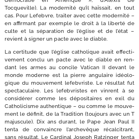
démo­cra­tie en Amérique », d’Alexis de
Tocqueville). La moder­ni­té qu’il haïs­sait, en tout
cas. Pour Lefebvre, trai­ter avec cette moder­ni­té –
en affir­mant par exemple le droit à la liber­té de
culte et la sépa­ra­tion de l’église et de l’état –
revient à signer un pacte avec le diable.
La cer­ti­tude que l’église catho­lique avait effec­ti­
ve­ment conclu un pacte avec le diable en ren­
dant les armes au concile Vatican II devant le
monde moderne est la pierre angu­laire idéo­lo­
gique du mou­ve­ment lefeb­vriste. Le résul­tat fut
spec­ta­cu­laire. Les lefeb­vristes en vinrent à se
consi­dé­rer comme les dépo­si­taires en exil du
Catholicisme authen­tique – ou comme le mou­ve­
ment le défi­nit, de la Tradition (tou­jours avec un T
majus­cule). Dix ans durant, le Pape Jean Paul II
ten­ta de convaincre l’archevêque récal­ci­trant,
sans résul­tat. Le Cardinal Joseph Ratzinger ten­ta