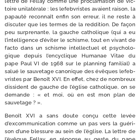
lettre de Fellay comme une pro­cla­ma­tion de vic­
toire uni­la­té­rale : les lefeb­vristes avaient rai­son, la
papau­té recon­naît enfin son erreur, il ne reste à
dis­cu­ter que les termes de la red­di­tion. De façon
peu sur­pre­nante, la gauche catho­lique (qui a eu
l’intelligence d’éviter le schisme, tout en vivant de
fac­to dans un schisme intel­lec­tuel et psy­cho­lo­
gique depuis l’encyclique Humanae Vitae du
pape Paul VI de 1968 sur le plan­ning fami­lial) a
salué le sau­ve­tage cano­nique des évêques lefeb­
vristes par Benoît XVI. En effet, chez de nom­breux
dis­si­dent de gauche de l’église catho­lique, on se
demande : « et moi, où en est mon plan de
sauvetage ? ».
Benoît XVI a sans doute conçu cette levée
d’excommunication comme un pas vers la gué­ri­
son d’une bles­sure au sein de l’église. La lettre de
l’évêque Fellay, en réponse au geste du pape