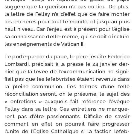
sug­gère que la gué­ri­son n’a pas eu lieu. De plus,
la lettre de Fellay n’a d’effet que de faire mon­ter
les enchères pour tout le monde, et jusqu’au plus
haut niveau. Car l’enjeu est à pré­sent pour l’église
sa connais­sance d’elle-même, qui se doit d’inclure
les ensei­gne­ments de Vatican II.
Le porte-​parole du pape, le père jésuite Federico
Lombardi, pré­ci­sait à la presse le 24 jan­vier der­
nier que la levée de l’excommunication ne signi­
fiait pas que les lefeb­vristes étaient reve­nus dans
la pleine com­mu­nion. Les termes d’une telle
récon­ci­lia­tion seront, on le pré­sume, le sujet des
« entre­tiens » aux­quels fait réfé­rence l’évêque
Fellay dans sa lettre. Ces entre­tiens ne man­que­
ront pas d’être pas­sion­nants. Difficile de savoir
com­ment en effet on pour­rait faire pro­gres­ser
l’unité de l’Église Catholique si la fac­tion lefeb­