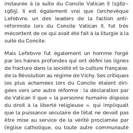
ins­tau­rée à la suite du Concile Vatican II (1962–
1965). Il est éga­le­ment vrai que l’archevêque
Lefebvre, un des lea­ders de la fac­tion anti-​
réformiste lors du Concile Vatican II, fut très
mécon­tent de ce qui avait été fait à la litur­gie à la
suite du Concile.
Mais Lefebvre fut éga­le­ment un homme for­gé
par les haines pro­fondes qui ont défi­ni les lignes
de frac­ture dans la socié­té et la culture fran­çaise,
de la Révolution au régime de Vichy. Ses cri­tiques
les plus achar­nées lors du Concile étaient diri­
gées vers une autre réforme : la décla­ra­tion par
de Vatican II que « la per­sonne humaine dis­pose
du droit à la liber­té reli­gieuse », qui impli­quait
que la puis­sance sécu­laire de l’é­tat ne devait pas
être mise au ser­vice de la véri­té pro­cla­mée par
l’église catho­lique, ou toute autre com­mu­nau­té