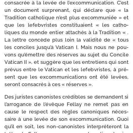
consa­crée à la levée de l’excommunication. C’est
un docu­ment sur­pre­nant, qui déclare que « la
Tradition catho­lique n’est plus excom­mu­niée » et
que les lefeb­vristes consti­tuaient « les catho­
liques du monde entier atta­chés à la Tradition « .
La lettre concède plus loin la vali­di­té de « tous
les conciles jusqu’à Vatican I. Mais nous ne pou­
vons qu’émettre des réserves au sujet du Concile
Vatican II », et sug­gère que les entre­tiens qui sont
pré­vus entre le Vatican et les lefeb­vristes, à pré­
sent que les excom­mu­ni­ca­tions ont été levées,
seront consa­crés à ces « réserves ».
Des juristes cano­nistes cré­dibles se demandent si
l’arrogance de l’évêque Fellay ne remet pas en
cause le res­pect des règles cano­niques néces­
saire à une levée de son excom­mu­ni­ca­tion. Quoi
qu’il en soit, les non-​canonistes inter­pré­te­ront la