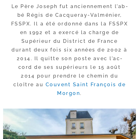
Le Père Joseph fut ancien­ne­ment l’ab­
bé Régis de Cacqueray-​Valménier,
FSSPX. Il a été ordon­né dans la FSSPX
en 1992 et a exer­cé la charge de
Supérieur du District de France
durant deux fois six années de 2002 à
2014. Il quitte son poste avec l’ac­
cord de ses supé­rieurs le 15 août
2014 pour prendre le che­min du
cloître au
Couvent Saint François de
Morgon
.