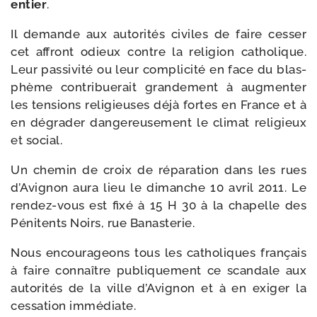
entier
.
Il demande aux auto­ri­tés civiles de faire ces­ser
cet affront odieux contre la reli­gion catho­lique.
Leur pas­si­vi­té ou leur com­pli­ci­té en face du blas­
phème contri­bue­rait gran­de­ment à aug­men­ter
les ten­sions reli­gieuses déjà fortes en France et à
en dégra­der dan­ge­reu­se­ment le cli­mat reli­gieux
et social.
Un che­min de croix de répa­ra­tion dans les rues
d’Avignon aura lieu le dimanche 10 avril 2011. Le
rendez-​vous est fixé à 15 H 30 à la cha­pelle des
Pénitents Noirs, rue Banasterie.
Nous encou­ra­geons tous les catho­liques fran­çais
à faire connaître publi­que­ment ce scan­dale aux
auto­ri­tés de la ville d’Avignon et à en exi­ger la
ces­sa­tion immédiate.