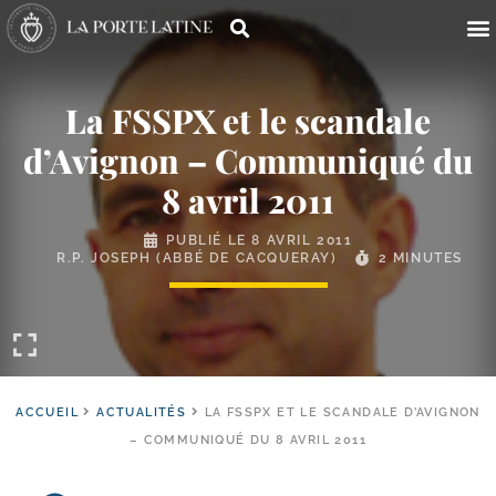
La FSSPX et le scandale
d’Avignon – Communiqué du
8 avril 2011
PUBLIÉ LE
8 AVRIL 2011
R.P. JOSEPH (ABBÉ DE CACQUERAY)
2 MINUTES
ACCUEIL
ACTUALITÉS
LA FSSPX ET LE SCANDALE D’AVIGNON
– COMMUNIQUÉ DU 8 AVRIL 2011