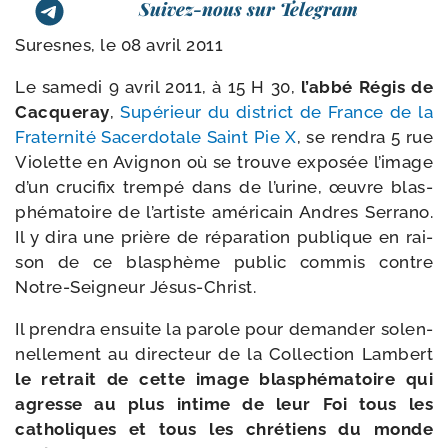
Suivez-nous sur Telegram
Suresnes, le 08 avril 2011
Le same­di 9 avril 2011, à 15 H 30,
l’abbé Régis de
Cacqueray
,
Supérieur du dis­trict de France de la
Fraternité Sacerdotale Saint Pie X
, se ren­dra 5 rue
Violette en Avignon où se trouve expo­sée l’image
d’un cru­ci­fix trem­pé dans de l’urine, œuvre blas­
phé­ma­toire de l’artiste amé­ri­cain Andres Serrano.
Il y dira une prière de répa­ra­tion publique en rai­
son de ce blas­phème public com­mis contre
Notre-​Seigneur Jésus-Christ.
Il pren­dra ensuite la parole pour deman­der solen­
nel­le­ment au direc­teur de la Collection Lambert
le retrait de cette image blas­phé­ma­toire qui
agresse au plus intime de leur Foi tous les
catho­liques et tous les chré­tiens du monde