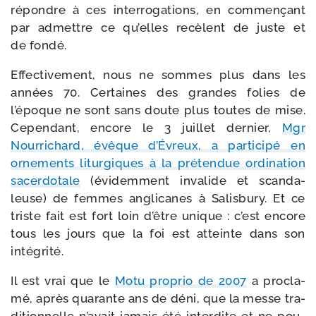
répondre à ces inter­ro­ga­tions, en com­men­çant
par admettre ce qu’elles recèlent de juste et
de fondé.
Effectivement, nous ne sommes plus dans les
années 70. Certaines des grandes folies de
l’époque ne sont sans doute plus toutes de mise.
Cependant, encore le 3 juillet der­nier,
Mgr
Nourrichard, évêque d’Évreux, a par­ti­ci­pé en
orne­ments litur­giques à la pré­ten­due ordi­na­tion
sacer­do­tale
(évi­dem­ment inva­lide et scan­da­
leuse) de femmes angli­canes à Salisbury. Et ce
triste fait est fort loin d’être unique : c’est encore
tous les jours que la foi est atteinte dans son
intégrité.
Il est vrai que le
Motu pro­prio de 2007
a pro­cla­
mé, après qua­rante ans de déni, que la messe tra­