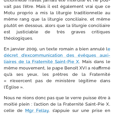
di­tion­nelle n’avait jamais été inter­dite et ne pou­
vait pas l’être. Mais il est éga­le­ment vrai que ce
Motu pro­prio a mis la litur­gie tra­di­tion­nelle au
même rang que la litur­gie conci­liaire, et même
plu­tôt en des­sous, alors que la litur­gie conci­liaire
est jus­ti­ciable de très graves cri­tiques
théologiques.
En jan­vier 2009, un texte romain a bien annu­lé l
e
décret d’excommunication des évêques auxi­
liaires de la Fraternité Saint-​Pie X
. Mais dans le
même mou­ve­ment, le pape Benoît XVI a réaf­fir­mé
qu’à ses yeux, les prêtres de la Fraternité
« n’exercent pas de minis­tère légi­time dans
l’Église ».
Nous ne nions donc pas que le verre puisse être à
moi­tié plein : l’action de la Fraternité Saint-​Pie X,
celle de
Mgr Fellay
, s’appuie sur une prise en