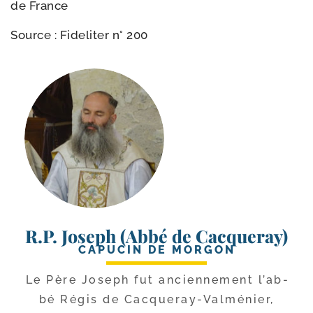
de France
Source : Fideliter n° 200
R.P. Joseph (Abbé de Cacqueray)
CAPUCIN DE MORGON
Le Père Joseph fut ancien­ne­ment l’ab­
bé Régis de Cacqueray-​Valménier,