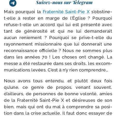
Suivez-nous sur Telegram
Mais pour­quoi la
Fraternité Saint-​Pie X
s’obstine-
t‑elle à res­ter en marge de l’Église ? Pourquoi
refuse-​t-​elle un accord qui lui est pré­sen­té avec
tant de géné­ro­si­té et qui ne lui deman­de­rait
aucun renie­ment ? Pourquoi se prive-​t-​elle du
rayon­ne­ment mis­sion­naire que lui don­ne­rait une
recon­nais­sance offi­cielle ? Nous ne sommes plus
dans les années 70 ! Les choses ont chan­gé. La
messe a été res­tau­rée dans ses droits, les excom­
mu­ni­ca­tions levées. C’est à n’y rien comprendre…
Nous avons tous enten­du, et plu­tôt deux fois
qu’une, ce genre de pro­pos, venant sou­vent,
d’ailleurs, de per­sonnes de bonne volon­té, amies
de la Fraternité Saint-​Pie X et dési­reuses de son
bien, mais qui ont du mal à com­prendre sa posi­
tion dans la crise actuelle. Il faut donc essayer de