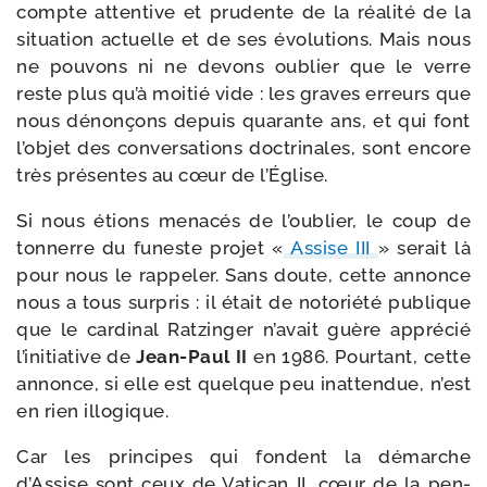
compte atten­tive et pru­dente de la réa­li­té de la
situa­tion actuelle et de ses évo­lu­tions. Mais nous
ne pou­vons ni ne devons oublier que le verre
reste plus qu’à moi­tié vide : les graves erreurs que
nous dénon­çons depuis qua­rante ans, et qui font
l’objet des conver­sa­tions doc­tri­nales, sont encore
très pré­sentes au cœur de l’Église.
Si nous étions mena­cés de l’oublier, le coup de
ton­nerre du funeste pro­jet «
Assise III
» serait là
pour nous le rap­pe­ler. Sans doute, cette annonce
nous a tous sur­pris : il était de noto­rié­té publique
que le car­di­nal Ratzinger n’avait guère appré­cié
l’initiative de
Jean-​Paul II
en 1986. Pourtant, cette
annonce, si elle est quelque peu inat­ten­due, n’est
en rien illogique.
Car les prin­cipes qui fondent la démarche
d’Assise sont ceux de Vatican II, cœur de la pen­