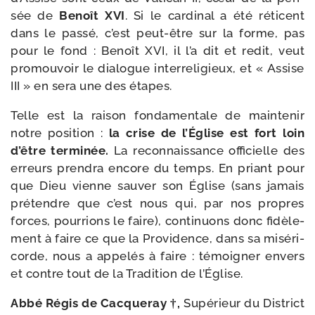
sée de
Benoît XVI
. Si le car­di­nal a été réti­cent
dans le pas­sé, c’est peut-​être sur la forme, pas
pour le fond : Benoît XVI, il l’a dit et redit, veut
pro­mou­voir le dia­logue inter­re­li­gieux, et « Assise
III » en sera une des étapes.
Telle est la rai­son fon­da­men­tale de main­te­nir
notre posi­tion :
la crise de l’Église est fort loin
d’être ter­mi­née.
La recon­nais­sance offi­cielle des
erreurs pren­dra encore du temps. En priant pour
que Dieu vienne sau­ver son Église (sans jamais
pré­tendre que c’est nous qui, par nos propres
forces, pour­rions le faire), conti­nuons donc fidè­le­
ment à faire ce que la Providence, dans sa misé­ri­
corde, nous a appe­lés à faire : témoi­gner envers
et contre tout de la Tradition de l’Église.
Abbé Régis de Cacqueray †,
Supérieur du District