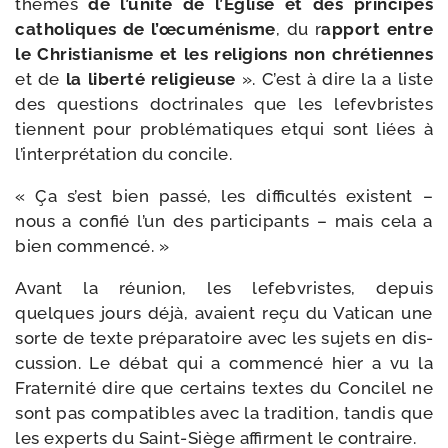
thèmes
de l’u­ni­té de l’Eglise et des prin­cipes
catho­liques de l’œ­cu­mé­nisme
, du r
apport entre
le Christianisme et les reli­gions non chré­tiennes
et de
la liber­té reli­gieuse
». C’est à dire la a liste
des ques­tions doc­tri­nales que les lefev­bristes
tiennent pour pro­blé­ma­tiques etqui sont liées à
l’in­ter­pré­ta­tion du concile.
« Ça s’est bien pas­sé, les dif­fi­cul­tés existent –
nous a confié l’un des par­ti­ci­pants – mais cela a
bien commencé. »
Avant la réunion, les lefeb­vristes, depuis
quelques jours déjà, avaient reçu du Vatican une
sorte de texte pré­pa­ra­toire avec les sujets en dis­
cus­sion. Le débat qui a com­men­cé hier a vu la
Fraternité dire que cer­tains textes du Concilel ne
sont pas com­pa­tibles avec la tra­di­tion, tan­dis que
les experts du Saint-​Siège affirment le contraire.