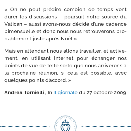
« On ne peut pré­dire com­bien de temps vont
durer les dis­cus­sions – pour­suit notre source du
Vatican – aus­si avons-​nous déci­dé d’une cadence
bimen­suelle et donc nous nous retrou­ve­rons pro­
ba­ble­ment juste après Noël ».
Mais en atten­dant nous allons tra­vailler, et acti­ve­
ment, en uti­li­sant inter­net pour échan­ger nos
points de vue de telle sorte que nous arri­ve­rons à
la pro­chaine réunion, si cela est pos­sible, avec
quelques points d’accord. »
Andrea Tornielli
,
In
Il gior­nale
du 27 octobre 2009