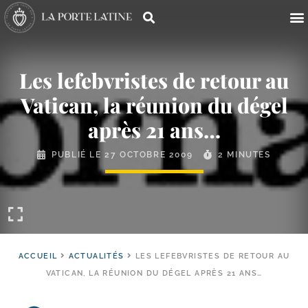
Les lefebvristes de retour au
Vatican, la réunion du dégel
après 21 ans…
PUBLIÉ LE
27 OCTOBRE 2009
2 MINUTES
ACCUEIL
ACTUALITÉS
LES LEFEBVRISTES DE RETOUR AU
VATICAN, LA RÉUNION DU DÉGEL APRÈS 21 ANS…