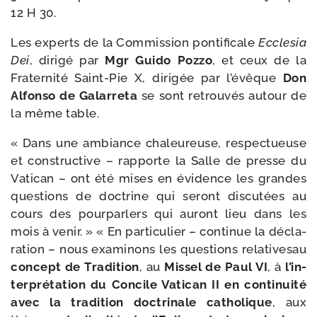
12 H 30.
Les experts de la Commission pon­ti­fi­cale
Ecclesia
Dei
, diri­gé par
Mgr Guido Pozzo
, et ceux de la
Fraternité Saint-​Pie X, diri­gée par l’é­vêque
Don
Alfonso de Galarreta
se sont retrou­vés autour de
la même table.
« Dans une ambiance cha­leu­reuse, res­pec­tueuse
et construc­tive – rap­porte la Salle de presse du
Vatican – ont été mises en évi­dence les grandes
ques­tions de doc­trine qui seront dis­cu­tées au
cours des pour­par­lers qui auront lieu dans les
mois à venir. » « En par­ti­cu­lier – conti­nue la décla­
ra­tion – nous exa­mi­nons les ques­tions rela­ti­ve­sau
concept de Tradition
, au
Missel de Paul VI
, à
l’in­
ter­pré­ta­tion du Concile Vatican II en conti­nui­té
avec la tra­di­tion doc­tri­nale catho­lique
, aux