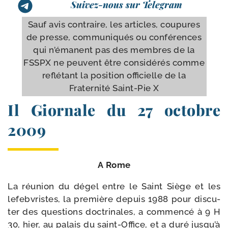
Suivez-nous sur Telegram
Sauf avis contraire, les articles, cou­pures
de presse, com­mu­ni­qués ou conférences
qui n’é­manent pas des membres de la
FSSPX ne peuvent être consi­dé­rés comme
reflé­tant la posi­tion offi­cielle de la
Fraternité Saint-​Pie X
Il Giornale du 27 octobre
2009
A Rome
La réunion du dégel entre le Saint Siège et les
lefeb­vristes, la pre­mière depuis 1988 pour dis­cu­
ter des ques­tions doc­tri­nales, a com­men­cé à 9 H
30, hier, au palais du saint-​Office, et a duré jus­qu’à