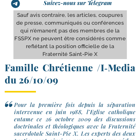
Suivez-nous sur Telegram
Sauf avis contraire, les articles, cou­pures
de presse, com­mu­ni­qués ou conférences
qui n’é­manent pas des membres de la
FSSPX ne peuvent être consi­dé­rés comme
reflé­tant la posi­tion offi­cielle de la
Fraternité Saint-​Pie X
Famille Chrétienne /​I‑Media
du 26/​10/​09
Pour la pre­mière fois depuis la sépa­ra­tion
inter­ve­nue en juin 1988, l’Eglise catho­lique
entame ce 26 octobre 2009 des dis­cus­sions
doc­tri­nales et théo­lo­giques avec la Fraternité
sacer­do­tale Saint-​Pie X. Les experts des deux