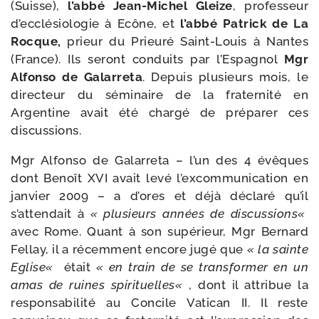
(Suisse),
l’abbé Jean-​Michel Gleize
, pro­fes­seur
d’ecclésiologie à Ecône, et
l’abbé Patrick de La
Rocque,
prieur du Prieuré Saint-​Louis à Nantes
(France). Ils seront conduits par l’Espagnol
Mgr
Alfonso de Galarreta
. Depuis plu­sieurs mois, le
direc­teur du sémi­naire de la fra­ter­ni­té en
Argentine avait été char­gé de pré­pa­rer ces
discussions.
Mgr Alfonso de Galarreta – l’un des 4 évêques
dont Benoît XVI avait levé l’excommunication en
jan­vier 2009 – a d’ores et déjà décla­ré qu’il
s’attendait à
« plu­sieurs années de dis­cus­sions«
avec Rome. Quant à son supé­rieur, Mgr Bernard
Fellay, il a récem­ment encore jugé que
« la sainte
Eglise«
était
« en train de se trans­for­mer en un
amas de ruines spi­ri­tuelles«
, dont il attri­bue la
res­pon­sa­bi­li­té au Concile Vatican II. Il reste