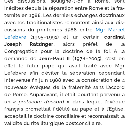
Ces dis­cus­sions, souligne-​t-​on à Rome, sont
inédites depuis la sépa­ra­tion entre Rome et la fra­
ter­ni­té en 1988. Les der­niers échanges doc­tri­naux
avec les tra­di­tio­na­listes remontent ain­si aux dis­
cus­sions du prin­temps 1988 entre
Mgr Marcel
Lefebvre
(1905–1991) et un cer­tain
car­di­nal
Joseph Ratzinger
, alors pré­fet de la
Congrégation pour la doc­trine de la foi. A la
demande de
Jean-​Paul II
(1978–2005), c’est en
effet le futur pape qui avait trai­té avec Mgr
Lefebvre afin d’éviter la sépa­ra­tion cepen­dant
inter­ve­nue fin juin 1988 avec la consé­cra­tion de 4
nou­veaux évêques de la fra­ter­ni­té sans l’accord
de Rome. Auparavant, il était pour­tant par­ve­nu à
un
« pro­to­cole d’accord »
dans lequel l’évêque
fran­çais pro­met­tait fidé­li­té au pape et à l’Eglise,
accep­tait la doc­trine conci­liaire et recon­nais­sait la
vali­di­té du rite litur­gique postconciliaire.