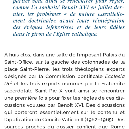
par­ties vont ain­si se ren­con­trer pour régler,
comme l’a sou­hai­té Benoît XVI en juillet der­
nier, les pro­blèmes « de nature essen­tiel­le­
ment doc­tri­nale« avant toute réin­té­gra­tion
des évêques lefeb­vristes et de leurs fidèles
dans le giron de l’Eglise catholique.
A huis clos, dans une salle de l’imposant Palais du
Saint-​Office, sur la gauche des colon­nades de la
place Saint-​Pierre, les trois théo­lo­giens experts
dési­gnés par la Commission pon­ti­fi­cale
Ecclesia
Dei
et les trois experts nom­més par la Fraternité
sacer­do­tale Saint-​Pie X vont ain­si se ren­con­trer
une pre­mière fois pour fixer les règles de ces dis­
cus­sions vou­lues par Benoît XVI. Des dis­cus­sions
qui por­te­ront essen­tiel­le­ment sur le conte­nu et
l’application du Concile Vatican II (1962–1965). Des
sources proches du dos­sier confient que Rome