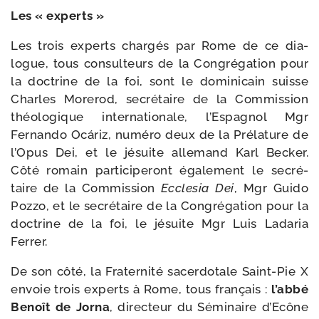
Les « experts »
Les trois experts char­gés par Rome de ce dia­
logue, tous consul­teurs de la Congrégation pour
la doc­trine de la foi, sont le domi­ni­cain suisse
Charles Morerod, secré­taire de la Commission
théo­lo­gique inter­na­tio­nale, l’Espagnol Mgr
Fernando Ocáriz, numé­ro deux de la Prélature de
l’Opus Dei, et le jésuite alle­mand Karl Becker.
Côté romain par­ti­ci­pe­ront éga­le­ment le secré­
taire de la Commission
Ecclesia Dei
, Mgr Guido
Pozzo, et le secré­taire de la Congrégation pour la
doc­trine de la foi, le jésuite Mgr Luis Ladaria
Ferrer.
De son côté, la Fraternité sacer­do­tale Saint-​Pie X
envoie trois experts à Rome, tous fran­çais :
l’abbé
Benoît de Jorna
, direc­teur du Séminaire d’Ecône