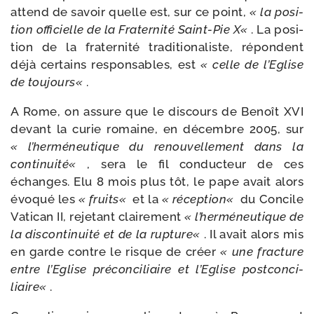
attend de savoir quelle est, sur ce point,
« la posi­
tion offi­cielle de la Fraternité Saint-​Pie X«
. La posi­
tion de la fra­ter­ni­té tra­di­tio­na­liste, répondent
déjà cer­tains res­pon­sables, est
« celle de l’Eglise
de tou­jours«
.
A Rome, on assure que le dis­cours de Benoît XVI
devant la curie romaine, en décembre 2005, sur
« l’herméneutique du renou­vel­le­ment dans la
conti­nui­té«
, sera le fil conduc­teur de ces
échanges. Elu 8 mois plus tôt, le pape avait alors
évo­qué les
« fruits«
et la
« récep­tion«
du Concile
Vatican II, reje­tant clai­re­ment
« l’herméneutique de
la dis­con­ti­nui­té et de la rup­ture«
. Il avait alors mis
en garde contre le risque de créer
« une frac­ture
entre l’Eglise pré­con­ci­liaire et l’Eglise post­con­ci­
liaire«
.