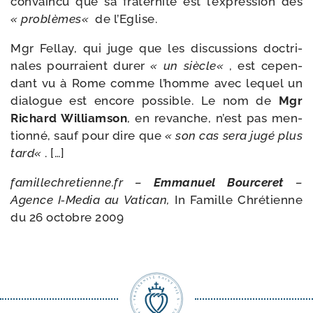
convain­cu que sa fra­ter­ni­té est l’expression des
« pro­blèmes«
de l’Eglise.
Mgr Fellay, qui juge que les dis­cus­sions doc­tri­
nales pour­raient durer
« un siècle«
, est cepen­
dant vu à Rome comme l’homme avec lequel un
dia­logue est encore pos­sible. Le nom de
Mgr
Richard Williamson
, en revanche, n’est pas men­
tion­né, sauf pour dire que
« son cas sera jugé plus
tard«
. […]
famil​le​chre​tienne​.fr –
Emmanuel Bourceret
–
Agence I‑Media au Vatican,
In Famille Chrétienne
du 26 octobre 2009