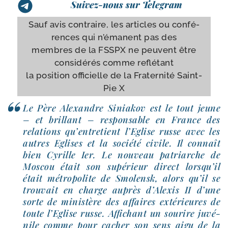
Suivez-nous sur Telegram
Sauf avis contraire, les articles ou confé­
rences qui n’é­manent pas des
membres de la FSSPX ne peuvent être
consi­dé­rés comme reflétant
la posi­tion offi­cielle de la Fraternité Saint-​
Pie X
Le Père Alexandre Siniakov est le tout jeune
– et brillant – res­pon­sable en France des
rela­tions qu’en­tre­tient l’Eglise russe avec les
autres Eglises et la socié­té civile. Il connaît
bien Cyrille Ier. Le nou­veau patriarche de
Moscou était son supé­rieur direct lors­qu’il
était métro­po­lite de Smolensk, alors qu’il se
trou­vait en charge auprès d’Alexis II d’une
sorte de minis­tère des affaires exté­rieures de
toute l’Eglise russe. Affichant un sou­rire juvé­
nile comme pour cacher son sens aigu de la