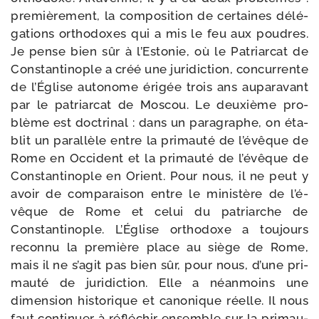
pre­miè­re­ment, la com­po­si­tion de cer­taines délé­
ga­tions ortho­doxes qui a mis le feu aux poudres.
Je pense bien sûr à l’Estonie, où le Patriarcat de
Constantinople a créé une juri­dic­tion, concur­rente
de l’Église auto­nome éri­gée trois ans aupa­ra­vant
par le patriar­cat de Moscou. Le deuxième pro­
blème est doc­tri­nal : dans un para­graphe, on éta­
blit un paral­lèle entre la pri­mau­té de l’é­vêque de
Rome en Occident et la pri­mau­té de l’é­vêque de
Constantinople en Orient. Pour nous, il ne peut y
avoir de com­pa­rai­son entre le minis­tère de l’é­
vêque de Rome et celui du patriarche de
Constantinople. L’Église ortho­doxe a tou­jours
recon­nu la pre­mière place au siège de Rome,
mais il ne s’a­git pas bien sûr, pour nous, d’une pri­
mau­té de juri­dic­tion. Elle a néan­moins une
dimen­sion his­to­rique et cano­nique réelle. Il nous
faut conti­nuer à réflé­chir ensemble sur la pri­mau­