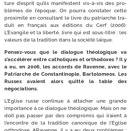
ture d’es­prit qu’ils mani­festent vis-​à-​vis des pro­
blèmes de l’é­poque. On pour­ra consta­ter cette
proxi­mi­té en consul­tant le livre du patriarche tra­
duit en fran­çais aux édi­tions du Cerf (2006):
L’Evangile et la liber­té, livre qui est sous-​titré : les
valeurs de la tra­di­tion dans la socié­té laïque.
Pensez-​vous que le dia­logue théo­lo­gique va
s’ac­cé­lé­rer entre catho­liques et ortho­doxes ? Il y
a eu, en 2006, les accords de Ravenne, avec le
Patriarche de Constantinople, Bartolomeos. Les
Russes avaient alors quit­té la table des
négociations.
L’Eglise russe conti­nue à atta­cher une grande
impor­tance à ce dia­logue théo­lo­gique. Mais on ne
doit pas pas­ser par des com­pro­mis qui iraient à
l’en­contre de la tra­di­tion cano­nique de l’Eglise
ortho­doxe. ARavenne, il y a eu deux pro­blèmes :