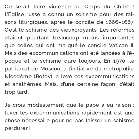
Ce serait faire vio­lence au Corps du Christ !
L’Eglise russe a connu un schisme pour des rai­
sons litur­giques, après le concile de 1666–1667.
C’est le schisme des vieux­croyants. Les réformes
étaient pour­tant beau­coup moins impor­tantes
que celles qui ont mar­qué le concile Vatican II.
Mais des excom­mu­ni­ca­tions ont été lan­cées à l’é­
poque et le schisme dure tou­jours. En 1970, le
patriar­cat de Moscou, à l’i­ni­tia­tive du métro­po­lite
Nicodème (Rotov), a levé ces excom­mu­ni­ca­tions
et ana­thèmes. Mais, d’une cer­taine façon, c’é­tait
trop tard.
Je crois modes­te­ment que le pape a eu rai­son :
lever les excom­mu­ni­ca­tions rapi­de­ment est une
chose néces­saire pour ne pas lais­ser un schisme
perdurer !