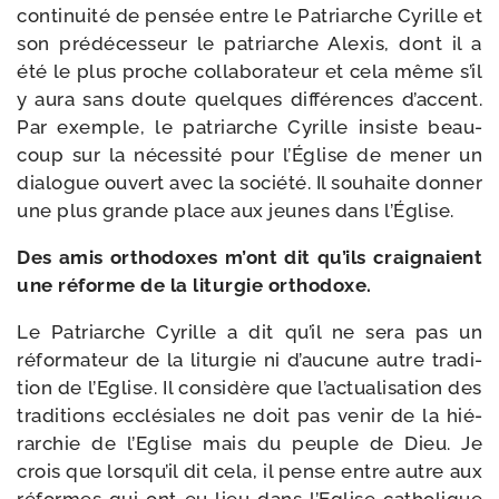
conti­nui­té de pen­sée entre le Patriarche Cyrille et
son pré­dé­ces­seur le patriarche Alexis, dont il a
été le plus proche col­la­bo­ra­teur et cela même s’il
y aura sans doute quelques dif­fé­rences d’ac­cent.
Par exemple, le patriarche Cyrille insiste beau­
coup sur la néces­si­té pour l’Église de mener un
dia­logue ouvert avec la socié­té. Il sou­haite don­ner
une plus grande place aux jeunes dans l’Église.
Des amis ortho­doxes m’ont dit qu’ils crai­gnaient
une réforme de la litur­gie orthodoxe.
Le Patriarche Cyrille a dit qu’il ne sera pas un
réfor­ma­teur de la litur­gie ni d’au­cune autre tra­di­
tion de l’Eglise. Il consi­dère que l’ac­tua­li­sa­tion des
tra­di­tions ecclé­siales ne doit pas venir de la hié­
rar­chie de l’Eglise mais du peuple de Dieu. Je
crois que lors­qu’il dit cela, il pense entre autre aux