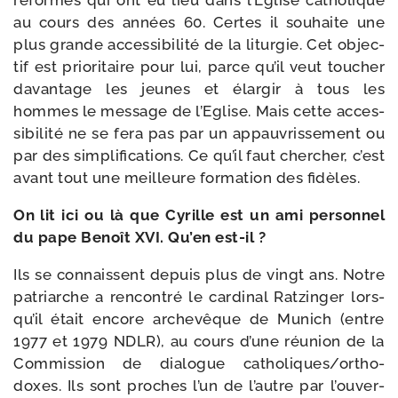
réformes qui ont eu lieu dans l’Eglise catho­lique
au cours des années 60. Certes il sou­haite une
plus grande acces­si­bi­li­té de la litur­gie. Cet objec­
tif est prio­ri­taire pour lui, parce qu’il veut tou­cher
davan­tage les jeunes et élar­gir à tous les
hommes le mes­sage de l’Eglise. Mais cette acces­
si­bi­li­té ne se fera pas par un appau­vris­se­ment ou
par des sim­pli­fi­ca­tions. Ce qu’il faut cher­cher, c’est
avant tout une meilleure for­ma­tion des fidèles.
On lit ici ou là que Cyrille est un ami per­son­nel
du pape Benoît XVI. Qu’en est-il ?
Ils se connaissent depuis plus de vingt ans. Notre
patriarche a ren­con­tré le car­di­nal Ratzinger lors­
qu’il était encore arche­vêque de Munich (entre
1977 et 1979 NDLR), au cours d’une réunion de la
Commission de dia­logue catholiques/​ortho­
doxes. Ils sont proches l’un de l’autre par l’ou­ver­