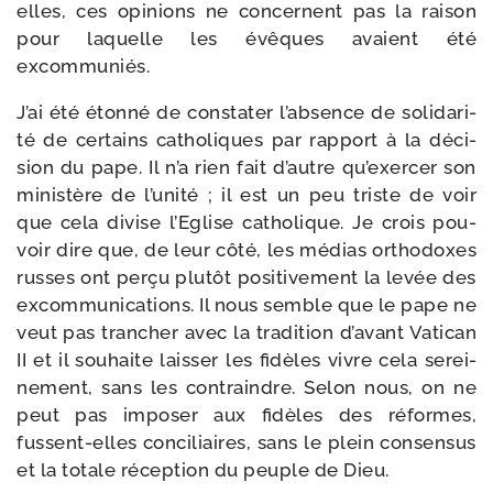
elles, ces opi­nions ne concernent pas la rai­son
pour laquelle les évêques avaient été
excommuniés.
J’ai été éton­né de consta­ter l’ab­sence de soli­da­ri­
té de cer­tains catho­liques par rap­port à la déci­
sion du pape. Il n’a rien fait d’autre qu’exer­cer son
minis­tère de l’u­ni­té ; il est un peu triste de voir
que cela divise l’Eglise catho­lique. Je crois pou­
voir dire que, de leur côté, les médias ortho­doxes
russes ont per­çu plu­tôt posi­ti­ve­ment la levée des
excom­mu­ni­ca­tions. Il nous semble que le pape ne
veut pas tran­cher avec la tra­di­tion d’a­vant Vatican
II et il sou­haite lais­ser les fidèles vivre cela serei­
ne­ment, sans les contraindre. Selon nous, on ne
peut pas impo­ser aux fidèles des réformes,
fussent-​elles conci­liaires, sans le plein consen­sus
et la totale récep­tion du peuple de Dieu.