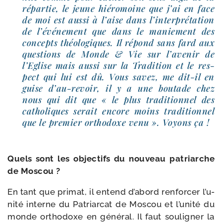
répar­tie, le jeune hié­ro­moine que j’ai en face
de moi est aus­si à l’aise dans l’in­ter­pré­ta­tion
de l’é­vé­ne­ment que dans le manie­ment des
concepts théo­lo­giques. Il répond sans fard aux
ques­tions de Monde & Vie sur l’a­ve­nir de
l’Eglise mais aus­si sur la Tradition et le res­
pect qui lui est dû. Vous savez, me dit-​il en
guise d’au-​revoir, il y a une bou­tade chez
nous qui dit que « le plus tra­di­tion­nel des
catho­liques serait encore moins tra­di­tion­nel
que le pre­mier ortho­doxe venu ». Voyons ça !
Quels sont les objec­tifs du nou­veau patriarche
de Moscou ?
En tant que pri­mat, il entend d’a­bord ren­for­cer l’u­
ni­té interne du Patriarcat de Moscou et l’u­ni­té du
monde ortho­doxe en géné­ral. Il faut sou­li­gner la