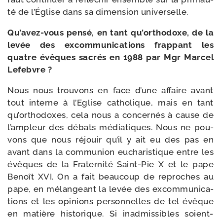
té de l’Église dans sa dimen­sion universelle.
Qu’avez-​vous pen­sé, en tant qu’or­tho­doxe, de la
levée des excom­mu­ni­ca­tions frap­pant les
quatre évêques sacrés en 1988 par Mgr Marcel
Lefebvre ?
Nous nous trou­vons en face d’une affaire avant
tout interne à l’Eglise catho­lique, mais en tant
qu’or­tho­doxes, cela nous a concer­nés à cause de
l’am­pleur des débats média­tiques. Nous ne pou­
vons que nous réjouir qu’il y ait eu des pas en
avant dans la com­mu­nion eucha­ris­tique entre les
évêques de la Fraternité Saint-​Pie X et le pape
Benoît XVI. On a fait beau­coup de reproches au
pape, en mélan­geant la levée des excom­mu­ni­ca­
tions et les opi­nions per­son­nelles de tel évêque
en matière his­to­rique. Si inad­mis­sibles soient-​