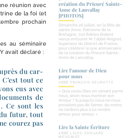
création du Prieuré Sainte-​
 à une réunion avec
Anne de Lanvallay
rine de la foi (et
[PHOTOS]
­tembre pro­chain
Dimanche 26 juillet, en la fête de
sainte Anne, Patronne de la
Bretagne, 700 fidèles étaient
venus entourer M. l'abbé Peignot,
les au sémi­naire
Supérieur du District de France,
pour célébrer le 50e anniversaire
 avait déclaré :
de la création du Prieuré Sainte-
Anne de Lanvallay
 auprès du car­
Lire l’amour de Dieu
pour nous
 C’est tout ce
ABBÉ FRANÇOIS DELMOTTE
avons eus avec
« Qu’a voulu Dieu en venant parmi
docu­ments de
nous, sinon nous montrer son
Amour ? Si jusqu’ici nous ne nous
«
. Ce sont les
pressions pas de l’aimer, du moins
ne tardons plus à lui rendre
du futur, tout
amour pour amour. »
 ne cou­rez pas
Lire la Sainte Écriture
ABBÉ LOUIS-EDOUARD
MEUGNIOT