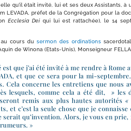
elle qu’il était invi­té, lui et ses deux Assistants,
am LEVADA, pré­fet de la Congrégation pour la doc­t
ion
Ecclesia Dei
qui lui est rat­ta­chée), le 14 sep
, au cours du
ser­mon des ordi­na­tions
sacer­do­ta
Aquin de Winona (Etats-​Unis), Monseigneur FELLAY
té est que j’ai été invi­té à me rendre à Rome
VADA, et que ce sera pour la mi-​septembre.
is. Cela concerne les entre­tiens que nous 
s les­quels, comme cela a été dit,
»
les 
 seront remis aux plus hautes auto­ri­tés
s, et c’est la seule chose que je connaisse 
e serait qu’invention. Alors, je vous en prie,
 rumeurs. »