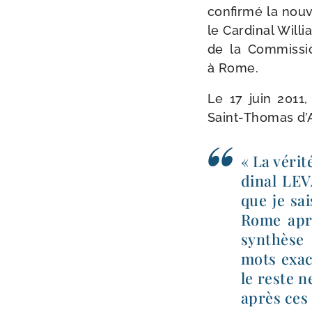
confir­mé la nou­v
le Cardinal Willi
de la Commiss
à Rome.
Le 17 juin 2011
Saint-​Thomas d’
« La véri­
di­nal LE
que je sa
Rome aprè
syn­thèse
mots exact
le reste n
après ces