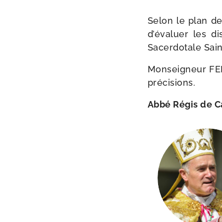
Selon le plan de
d’é­va­luer les d
Sacerdotale Sain
Monseigneur FELLA
précisions.
Abbé Régis de 