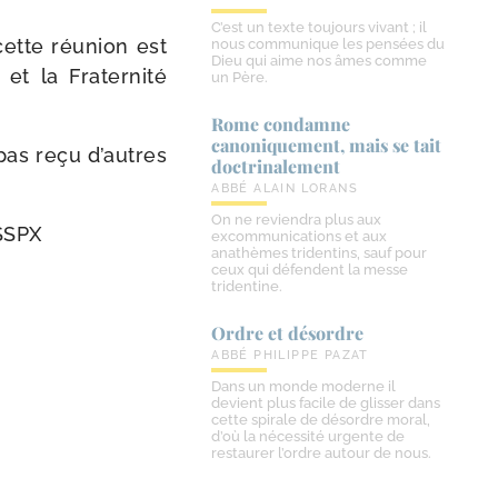
C’est un texte toujours vivant ; il
cette réunion est
nous communique les pensées du
Dieu qui aime nos âmes comme
e et la Fraternité
un Père.
Rome condamne
canoniquement, mais se tait
 pas reçu d’autres
doctrinalement
ABBÉ ALAIN LORANS
On ne reviendra plus aux
FSSPX
excommunications et aux
anathèmes tridentins, sauf pour
ceux qui défendent la messe
tridentine.
Ordre et désordre
ABBÉ PHILIPPE PAZAT
Dans un monde moderne il
devient plus facile de glisser dans
cette spirale de désordre moral,
d’où la nécessité urgente de
restaurer l’ordre autour de nous.