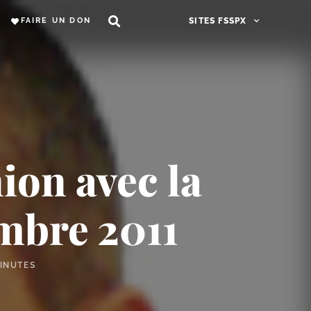
FAIRE UN DON
SITES FSSPX
ion avec la
mbre 2011
MINUTES