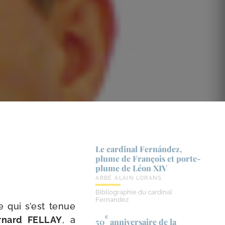
Le cardinal Fernández,
plume de François et porte-​
plume de Léon XIV
ABBÉ ALAIN LORANS
Bibliographie du cardinal
Fernandez
ce qui s’est tenue
e
rnard FELLAY
, a
50
anniversaire de la